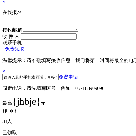
×
在线报名
接收邮箱
收 件 人
联系手机
免费领取
温馨提示：请准确填写接收信息，我们将第一时间将最全的电
×
免费电话
固定电话，请先填写区号 例如：057188909090
{jhbje}
最高
元
{jhbje}
33
人
已领取