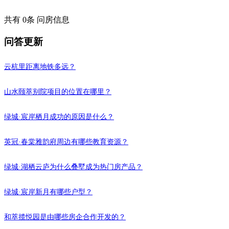
我要提问
共有 0条 问房信息
问答更新
云杭里距离地铁多远？
山水颐萃别院项目的位置在哪里？
绿城·宸岸栖月成功的原因是什么？
英冠·春棠雅韵府周边有哪些教育资源？
绿城·湖栖云庐为什么叠墅成为热门房产品？
绿城·宸岸新月有哪些户型？
和萃揽悦园是由哪些房企合作开发的？