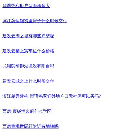
翡翠锦和府户型面积多大
滨江滨运锦绣里房子什么时候交付
建发云湖之城有哪些户型呢
建发云栖上宸车位什么价格
龙湖滨颂御湖境没有阳台吗
建发云城之上什么时候交付
滨江越秀建杭·潮语鸣翠轩外地户口无社保可以买吗?
西房·宸樾恒久府什么学区
西房宸樾世际轩附近有地铁吗