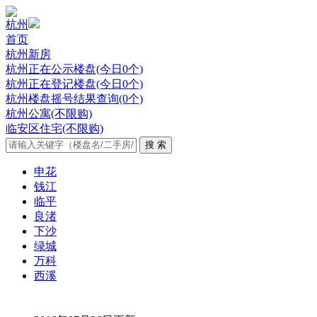
杭州
首页
杭州新房
杭州正在公示楼盘(今日0个)
杭州正在登记楼盘(今日0个)
杭州楼盘摇号结果查询(0个)
杭州公寓(不限购)
临安区住宅(不限购)
申花
钱江
临平
良渚
下沙
绿城
万科
西溪