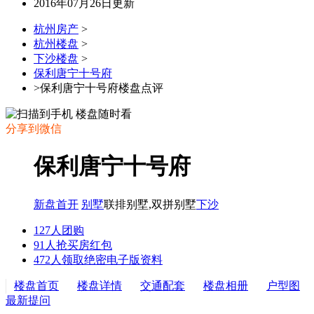
2016年07月26日更新
杭州房产
>
杭州楼盘
>
下沙楼盘
>
保利唐宁十号府
>保利唐宁十号府楼盘点评
分享到微信
保利唐宁十号府
新盘首开
别墅
联排别墅,双拼别墅
下沙
127人团购
91人抢买房红包
472人领取绝密电子版资料
楼盘首页
楼盘详情
交通配套
楼盘相册
户型图
最新提问