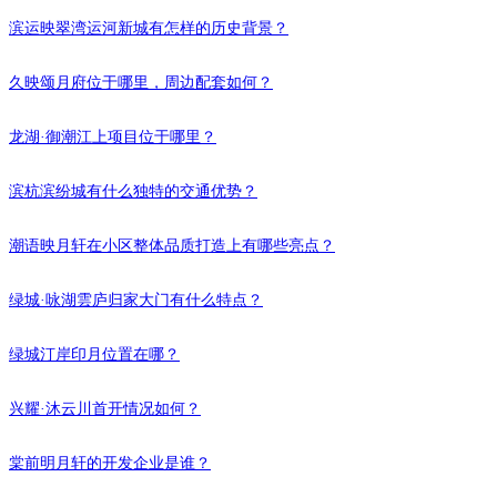
滨运映翠湾运河新城有怎样的历史背景？
久映颂月府位于哪里，周边配套如何？
龙湖·御潮江上项目位于哪里？
滨杭滨纷城有什么独特的交通优势？
潮语映月轩在小区整体品质打造上有哪些亮点？
绿城·咏湖雲庐归家大门有什么特点？
绿城汀岸印月位置在哪？
兴耀·沐云川首开情况如何？
棠前明月轩的开发企业是谁？