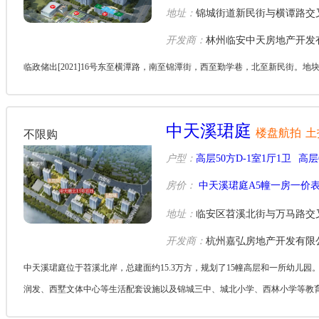
地址：
锦城街道新民街与横谭路交
开发商：
林州临安中天房地产开发
临政储出[2021]16号东至横潭路，南至锦潭街，西至勤学巷，北至新民街。地块北
中天溪珺庭
楼盘航拍
土
不限购
户型：
高层50方D-1室1厅1卫
高层
房价：
中天溪珺庭A5幢一房一价
地址：
临安区苕溪北街与万马路交叉
开发商：
杭州嘉弘房地产开发有限
中天溪珺庭位于苕溪北岸，总建面约15.3万方，规划了15幢高层和一所幼儿园
润发、西墅文体中心等生活配套设施以及锦城三中、城北小学、西林小学等教育资源。
元/...