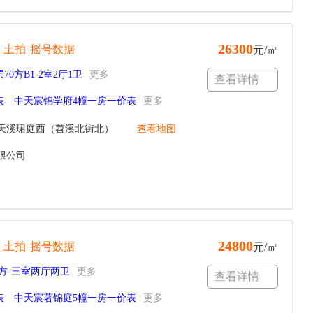
26300
土拍
摇号数据
元/㎡
70方B1-2室2厅1卫
更多
查看详情
表
中天宸锦学府4幢一房一价表
更多
天溪珺庭西（苕溪北街北）
查看地图
限公司
24800
土拍
摇号数据
元/㎡
97方-三室两厅两卫
更多
查看详情
表
中天宸著锦庭5幢一房一价表
更多