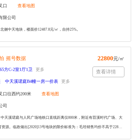
叉口
查看地图
有限公司
侧中天地块，楼面价12487.8元/㎡，自持25%。
22800
拍
摇号数据
元/㎡
65方C-2室1厅1卫
更多
查看详情
表
中天溪珺庭B4幢一房一价表
更多
口往西约200米
查看地图
公司
。中天溪珺庭与人民广场地铁口直线距离仅800米，附近有苕溪时代广场、大
临政储出[2020]13号地块的限价标准为：毛坯销售均价不高于22800