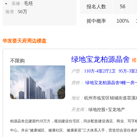
毛坯
装修 :
报名
人数
56
50万
验资 :
摇中概率
100%
华发荟天府周边楼盘
绿地宝龙柏源晶舍
楼
不限购
户型：
110方-4室2厅2卫
95方-3室
房价：
绿地宝龙柏源晶舍9幢一房
地址：
杭州市临安区锦城街道苕溪
开发商：
绿地控股+宝龙地产
柏源晶舍总建面约18万方，规划建设住宅区，同步配套建设酒店、商业、写字
中心。并从“健康城区、健康社区、健康家居”三大体系入手，营造切合居住者的