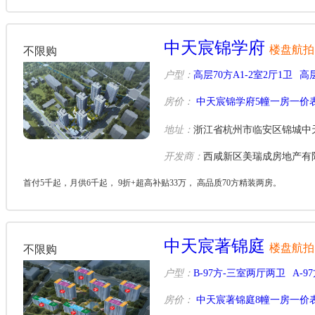
中天宸锦学府
楼盘航拍
不限购
户型：
高层70方A1-2室2厅1卫
高层
房价：
中天宸锦学府5幢一房一价
地址：
浙江省杭州市临安区锦城中
开发商：
西咸新区美瑞成房地产有
首付5千起，月供6千起， 9折+超高补贴33万， 高品质70方精装两房。
中天宸著锦庭
楼盘航拍
不限购
户型：
B-97方-三室两厅两卫
A-
房价：
中天宸著锦庭8幢一房一价