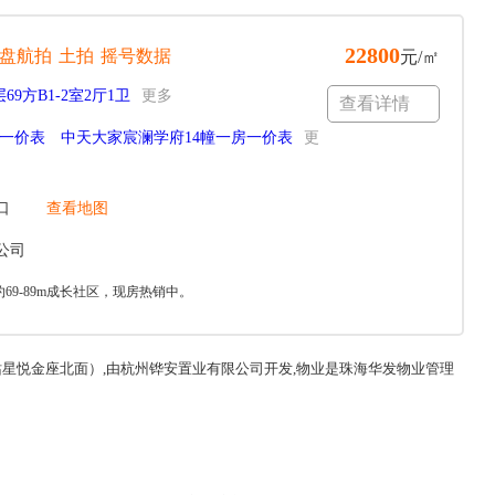
22800
盘航拍
土拍
摇号数据
元/㎡
69方B1-2室2厅1卫
更多
查看详情
房一价表
中天大家宸澜学府14幢一房一价表
更
口
查看地图
公司
9-89m成长社区，现房热销中。
星悦金座北面）,由杭州铧安置业有限公司开发,物业是珠海华发物业管理