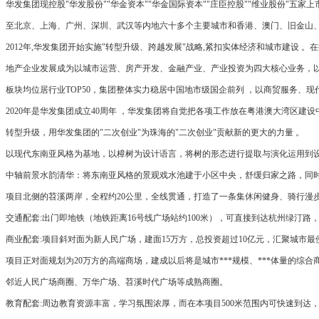
华发集团现控股"华发股份""华金资本""华金国际资本""庄臣控股""维业股份"五家
至北京、上海、广州、深圳、武汉等内地六十多个主要城市和香港、澳门、旧金山、
2012年,华发集团开始实施"转型升级、跨越发展"战略,紧扣实体经济和城市建设
地产企业发展成为以城市运营、房产开发、金融产业、产业投资为四大核心业务，以商
板块均位居行业TOP50，集团整体实力稳居中国地市级国企前列 ，以商贸服务、
2020年是华发集团成立40周年 ，华发集团将自觉把各项工作放在粤港澳大湾区建设
转型升级，用华发集团的"二次创业"为珠海的"二次创业"贡献新的更大的力量 。
以现代东南亚风格为基地，以樟树为设计语言，将树的形态进行提取与演化运用到设
中轴前景水韵清华：将东南亚风格的景观戏水池建于小区中央，舒缓归家之路，同
项目北侧的苕溪两岸，全程约20公里，全线贯通，打造了一条集休闲健身、骑行漫
交通配套:出门即地铁（地铁距离16号线广场站约100米），可直接到达杭州绿汀路
商业配套:项目斜对面为新人民广场，建面15万方，总投资超过10亿元，汇聚城市
项目正对面规划为20万方的高端商场，建成以后将是城市***规模、***体量的综合
邻近人民广场商圈、万华广场、苕溪时代广场等成熟商圈。
教育配套:周边教育资源丰富，学习氛围浓厚，而在本项目500米范围内可快速到