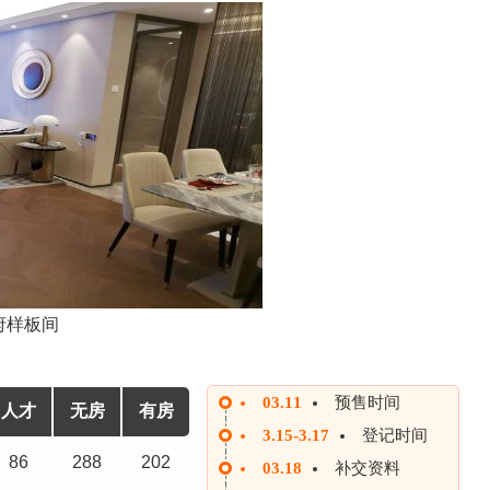
府样板间
03.11
预售时间
人才
无房
有房
3.15-3.17
登记时间
86
288
202
03.18
补交资料