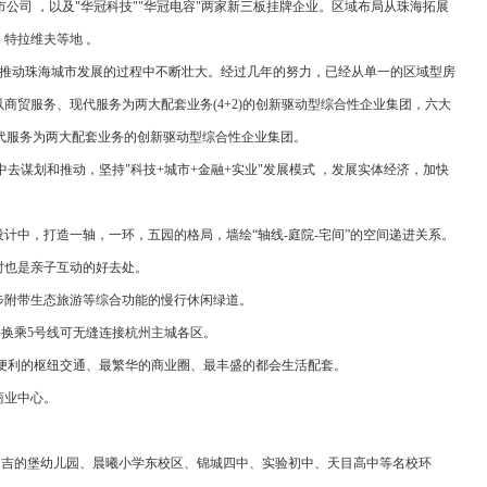
上市公司 ，以及"华冠科技""华冠电容"两家新三板挂牌企业。区域布局从珠海拓展
特拉维夫等地 。
 。在推动珠海城市发展的过程中不断壮大。经过几年的努力，已经从单一的区域型房
贸服务、现代服务为两大配套业务(4+2)的创新驱动型综合性企业集团，六大
现代服务为两大配套业务的创新驱动型综合性企业集团。
中去谋划和推动，坚持"科技+城市+金融+实业"发展模式 ，发展实体经济，加快
计中，打造一轴，一环，五园的格局，墙绘“轴线-庭院-宅间”的空间递进关系。
时也是亲子互动的好去处。
步附带生态旅游等综合功能的慢行休闲绿道。
，换乘5号线可无缝连接杭州主城各区。
最便利的枢纽交通、最繁华的商业圈、最丰盛的都会生活配套。
商业中心。
达，吉的堡幼儿园、晨曦小学东校区、锦城四中、实验初中、天目高中等名校环