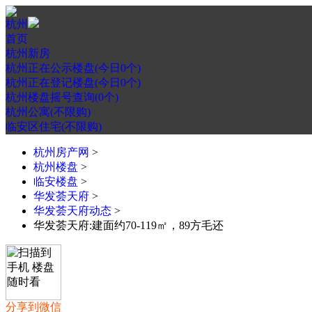
杭州
首页
杭州新房
杭州正在公示楼盘(今日0个)
杭州正在登记楼盘(今日0个)
杭州楼盘摇号查询(0个)
杭州公寓(不限购)
临安区住宅(不限购)
杭州房产网
>
杭州楼盘
>
临安楼盘
>
华发荟天府
>
华发荟天府动态
>
华发荟天府:建面约70-119㎡，89方毛还
分享到微信