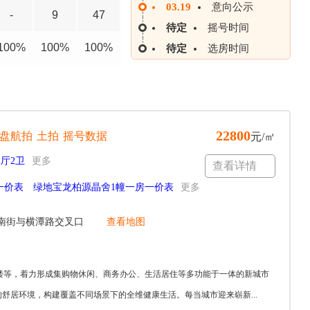
03.19
意向公示
-
9
47
待定
摇号时间
100%
100%
100%
待定
选房时间
22800
盘航拍
土拍
摇号数据
元/㎡
2厅2卫
更多
查看详情
一价表
绿地宝龙柏源晶舍1幢一房一价表
更多
南街与横潭路交叉口
查看地图
楼等，着力形成集购物休闲、商务办公、生活居住等多功能于一体的新城市
舒居环境，构建覆盖不同场景下的全维健康生活。每当城市迎来崭新...