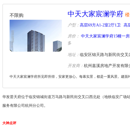
中天大家宸澜学府
楼
不限购
户型：
高层69方A1-2室2厅1卫
高层
房价：
中天大家宸澜学府15幢一
多
地址：
临安区锦天路与新民街交叉
开发商：
杭州嘉溪房地产开发有限
中天大家宸澜学府所见即所得，安家更放心。每幕实景，都是一重风景。建面约6
华发荟天府位于临安锦城街道万马路与新民街交叉口西北处（地铁临安广场站
服务有限公司杭州分公司。
大神点评