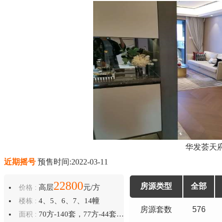
华发荟天
近期摇号
预售时间:2022-03-11
22800
房源类型
全部
高层
元/方
价格 :
4、5、6、7、14幢
楼栋 :
房源套数
576
70方-140套，77方-44套，89方-222套，100方-170套
面积 :