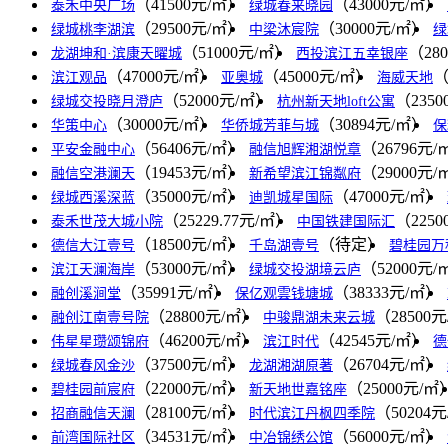
（41500元/㎡）
（43000元/㎡）
泰禾中央广场
绿城春来晓园
（29500元/㎡）
（30000元/㎡）
绿城桃李湖滨
中梁沐宸院
绿
（51000元/㎡）
（28
龙湖坤和·滨康天曜城
西投滨江五幸银座
（47000元/㎡）
（45000元/㎡）
（
滨江观品
亚奥城
海威天地
（52000元/㎡）
（235
绿城交投晓月澄庐
杭州新天地loft公寓
（30000元/㎡）
（30894元/㎡）
华策中心
华侨城芳菲与城
保
（56406元/㎡）
（26796元/
平安金融中心
融信旭辉湘湖悦章
（19453元/㎡）
（29000元/
融信空港澜天
新希望滨江锦粼府
（35000元/㎡）
（47000元/㎡）
绿城西溪深蓝
迪凯城星国际
（25229.77元/㎡）
（225
泰禾世茂大城小院
中国铁建国际汇
（18500元/㎡）
（待定）
德信大江壹号
千岛湖壹号
碧桂园万
（53000元/㎡）
（52000元/
滨江天澜海岸
绿城交投湖境云庐
（35991元/㎡）
（38333元/㎡）
融创溪涧堂
保亿观雲钱塘城
（28800元/㎡）
（28500
融创江南壹号院
中骏鼎湖未来云城
（46200元/㎡）
（42545元/㎡）
伟星星瓒颂锦府
滨江时代
德
（37500元/㎡）
（26704元/㎡）
绿城春风金沙
龙湖湘湖原著
（22000元/㎡）
（25000元/㎡
碧桂园前宸府
新天地世嘉铭座
（28100元/㎡）
（50204
招商融信天澜
时代滨江丹枫四季院
（34531元/㎡）
（56000元/㎡）
前湾国际社区
中冶锦绣公馆