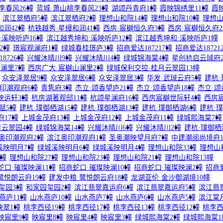
李春风26幢
蓝城·萧山桃李春风23幢
湖颂丹青府1幢
霞映锦绣里11幢
霞
滨江翠栖府5幢
滨江翠栖府2幢
理想山和院14幢
理想山和院10幢
理想山
和润42幢
杭铁越秀·星缦和润41幢
西房·宸樾恒久府3幢
西房·宸樾恒久府
·溪映听庐16幢
滨江越秀坤和·溪映听庐12幢
滨江越秀坤和·溪映听庐1幢
2幢
璟宸观澜府1幢
绿城春桂璟庐3幢
招商爱达187217幢
招商爱达18721
8726幢
兴耀沐晴川9幢
兴耀沐晴川4幢
绿城锦海棠4幢
星创杭启云珹府2
澜里7幢
西房广大·宸樾山澜里2幢
绿城保利交控·桂月云翠园13幢
众安泽翠居9幢
众安泽翠居6幢
众安泽翠居3幢
华发·武珹云府5幢
建杭·
印潮观府6幢
青隽府3幢
杰立·颂香望庐21幢
杰立·颂香望庐18幢
杰立·颂
映运轩3幢
杭房湖著观邸11幢
杭颂星澜府16幢
西房宸樾世际轩4幢
西房
赋5幢
建杭·璞御栖湖15幢
建杭·璞御栖湖13幢
建杭·璞御栖湖6幢
建杭·璞
府17幢
上城金茂府13幢
上城金茂府12幢
上城金茂府11幢
绿城熙海棠7幢
月云翠园4幢
绿城锦海棠14幢
兴耀沐晴川6幢
兴耀沐晴川2幢
建杭·璞御栖
奥印潮观府2幢
滨江奥印潮观府1幢
圣奥潮映望月府7幢
中建潮阅尚境府1
溪映明月7幢
绿城溪映明月6幢
绿城溪映明月4幢
理想山和院33幢
理想山
8幢
理想山和院27幢
理想山和院23幢
理想山和院21幢
理想山和院13幢
蛇口·璀璨映澜11幢
招商蛇口·璀璨映澜10幢
招商蛇口·璀璨映澜2幢
招商爱
鹭悦朗云府19幢
建发中粮·鹭悦朗云府18幢
龙湖亚伦·金沙御湖境10幢
玺园3幢
和家园玺园2幢
滨江翡翠嘉运府6幢
滨江翡翠嘉运府5幢
滨江翡
燕庐11幢
山水燕庐10幢
山水燕庐7幢
山水燕庐6幢
山水燕庐5幢
滨江棠
映翠1幢
桃李西径19幢
桃李西径17幢
桃李西径13幢
桃李西径12幢
桃李西
映宸里9幢
映宸里8幢
映宸里4幢
映宸里3幢
绿城熙海棠2幢
绿城熙海棠1