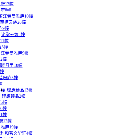
府13幢
府8幢
滨江春曼雅庐10幢
萃栖云庐28幢
庐9幢
沁棠云筑2幢
11幢
里3幢
滨江春曼雅庐9幢
2幢
晓月里10幢
5幢
桂璟庐5幢
幢
4幢
理想臻品13幢
理想臻品2幢
5幢
0幢
1幢
府12幢
雅庐19幢
保利和著文华轩4幢