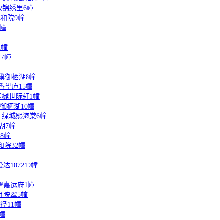
映锦绣里6幢
和院9幢
2幢
2幢
7幢
璞御栖湖8幢
香望庐15幢
宸樾世际轩1幢
御栖湖10幢
绿城熙海棠6幢
湖7幢
8幢
和院32幢
达187219幢
翠嘉运府1幢
月映翠5幢
径11幢
幢