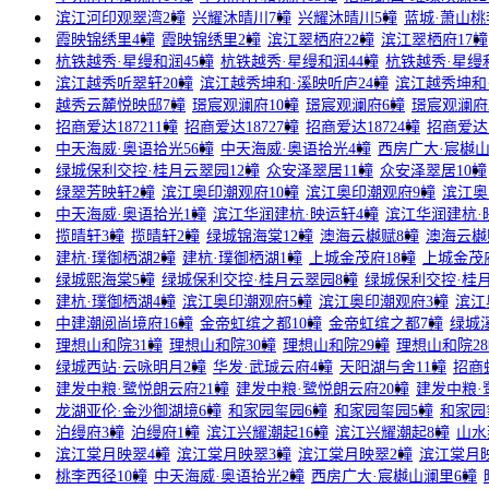
滨江河印观翠湾2幢
兴耀沐晴川7幢
兴耀沐晴川5幢
蓝城·萧山桃
霞映锦绣里4幢
霞映锦绣里2幢
滨江翠栖府22幢
滨江翠栖府17幢
杭铁越秀·星缦和润45幢
杭铁越秀·星缦和润44幢
杭铁越秀·星缦
滨江越秀听翠轩20幢
滨江越秀坤和·溪映听庐24幢
滨江越秀坤和
越秀云麓悦映邸7幢
璟宸观澜府10幢
璟宸观澜府6幢
璟宸观澜府
招商爱达187211幢
招商爱达18727幢
招商爱达18724幢
招商爱达1
中天海威·奥语拾光56幢
中天海威·奥语拾光4幢
西房广大·宸樾山
绿城保利交控·桂月云翠园12幢
众安泽翠居11幢
众安泽翠居10幢
绿翠芳映轩2幢
滨江奥印潮观府10幢
滨江奥印潮观府9幢
滨江奥
中天海威·奥语拾光1幢
滨江华润建杭·映运轩4幢
滨江华润建杭·
揽晴轩3幢
揽晴轩2幢
绿城锦海棠12幢
澳海云樾赋8幢
澳海云樾
建杭·璞御栖湖2幢
建杭·璞御栖湖1幢
上城金茂府18幢
上城金茂
绿城熙海棠5幢
绿城保利交控·桂月云翠园8幢
绿城保利交控·桂
建杭·璞御栖湖4幢
滨江奥印潮观府5幢
滨江奥印潮观府3幢
滨江
中建潮阅尚境府16幢
金帝虹缤之都10幢
金帝虹缤之都7幢
绿城
理想山和院31幢
理想山和院30幢
理想山和院29幢
理想山和院2
绿城西站·云咏明月2幢
华发·武珹云府4幢
天阳湖与舍11幢
招商
建发中粮·鹭悦朗云府21幢
建发中粮·鹭悦朗云府20幢
建发中粮·
龙湖亚伦·金沙御湖境6幢
和家园玺园6幢
和家园玺园5幢
和家园
泊缦府3幢
泊缦府1幢
滨江兴耀潮起16幢
滨江兴耀潮起8幢
山水
滨江棠月映翠4幢
滨江棠月映翠3幢
滨江棠月映翠2幢
滨江棠月
桃李西径10幢
中天海威·奥语拾光2幢
西房广大·宸樾山澜里6幢