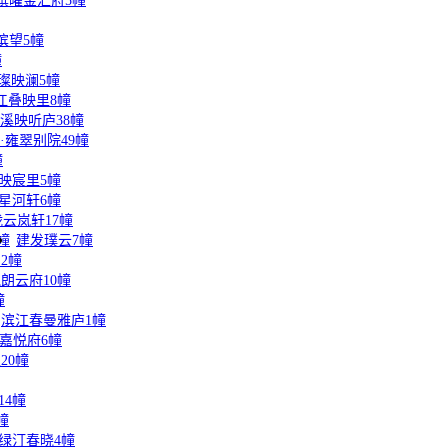
缤曜金汇府5幢
滨望5幢
幢
璨映澜5幢
江叠映里8幢
溪映听庐38幢
·雍翠别院49幢
幢
映宸里5幢
星河轩6幢
云岚轩17幢
幢
建发璞云7幢
2幢
朗云府10幢
幢
滨江春曼雅庐1幢
嘉悦府6幢
20幢
14幢
幢
绿汀春晓4幢