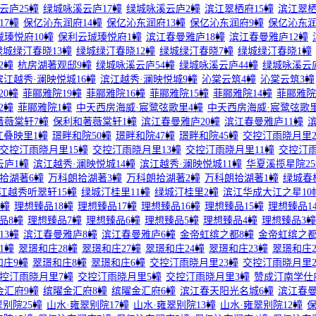
云庐25幢
绿城咏溪云庐17幢
绿城咏溪云庐2幢
滨江翠栖府15幢
滨江翠栖
17幢
保亿沁东润府14幢
保亿沁东润府13幢
保亿沁东润府9幢
保亿沁东润
珹瑧悦府10幢
保利云珹瑧悦府1幢
滨江春曼雅庐18幢
滨江春曼雅庐12幢
绿城绿汀春晓13幢
绿城绿汀春晓12幢
绿城绿汀春晓7幢
绿城绿汀春晓1幢
2幢
杭房湖著观邸9幢
绿城咏溪云庐54幢
绿城咏溪云庐44幢
绿城咏溪云
滨江越秀·澜映悦城16幢
滨江越秀·澜映悦城9幢
沁棠云筑4幢
沁棠云筑3幢
20幢
菲郦雅院19幢
菲郦雅院16幢
菲郦雅院15幢
菲郦雅院14幢
菲郦雅院
2幢
菲郦雅院1幢
中天西房海威·宸鹭弦歌里4幢
中天西房海威·宸鹭弦歌
著薇棠轩7幢
保利和著薇棠轩1幢
滨江春曼雅庐20幢
滨江春曼雅庐11幢
江叠映里1幢
璟畔和院50幢
璟畔和院47幢
璟畔和院45幢
交控汀雨晓月里2
交控汀雨晓月里15幢
交控汀雨晓月里13幢
交控汀雨晓月里11幢
交控汀雨
云庐1幢
滨江越秀·澜映悦城14幢
滨江越秀·澜映悦城11幢
华夏溪揽星院2
拾湖著6幢
万科朗拾湖著3幢
万科朗拾湖著2幢
万科朗拾湖著1幢
绿城春
江越秀听翠轩15幢
绿城汀桂里11幢
绿城汀桂里2幢
滨江华成大江之星10
2幢
理想臻品18幢
理想臻品17幢
理想臻品16幢
理想臻品15幢
理想臻品1
品8幢
理想臻品7幢
理想臻品6幢
理想臻品5幢
理想臻品4幢
理想臻品3幢
13幢
滨江春曼雅庐8幢
滨江春曼雅庐6幢
金帝虹缤之都8幢
金帝虹缤之都
1幢
翠璟和庄28幢
翠璟和庄27幢
翠璟和庄24幢
翠璟和庄23幢
翠璟和庄2
和庄9幢
翠璟和庄8幢
翠璟和庄6幢
交控汀雨晓月里23幢
交控汀雨晓月里2
控汀雨晓月里7幢
交控汀雨晓月里5幢
交控汀雨晓月里3幢
赞成汀南学仕
金汇府9幢
缤曜金汇府8幢
缤曜金汇府6幢
滨江春天阳光名城6幢
滨江春曼
翠别院25幢
山水·雍翠别院17幢
山水·雍翠别院13幢
山水·雍翠别院12幢