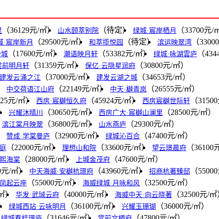
（36129元/㎡）
（待定）
（33700元/
里
山水颐萃别院
绿城·宸岸栖月
（29500元/㎡）
（待定）
（3300
城·宸岸新月
和萃揽悦园
滨运映翠湾
（17600元/㎡）
（53382元/㎡）
（434
纷城
潮语映月轩
绿城·咏湖雲庐
（31359元/㎡）
（30800元/㎡）
棠前明月轩
保亿·云隐星润府
（37000元/㎡）
（34653元/㎡）
建发云涌之江
建发云湖之城
）
（22149元/㎡）
（26555元/㎡）
中交荷语江山府
中天·樾青岚
525元/㎡）
（45924元/㎡）
（3150
西房·宸樾恒久府
西房宸樾世际轩
㎡）
（30650元/㎡）
（28500元/㎡）
兴耀沐晴川
西房广大·宸樾山澜里
（36800元/㎡）
（29300元/㎡）
滨江棠月映翠
山水燕庐
）
（32900元/㎡）
（47400元/㎡）
赞成·学棠曼庐
绿城沁百合
（22000元/㎡）
（33600元/㎡）
（36100
庭
理想山和院
望云璟晨府
（28000元/㎡）
（47600元/㎡）
熙海棠
上城金茂府
0元/㎡）
（43960元/㎡）
（5500
中天海威·安樾杭璟府
招商杭著臻邸
（55000元/㎡）
（32500元/㎡）
凤起云座
海威绿城·月咏和风
/㎡）
（40000元/㎡）
（32500元/
华发·武珹云府
海威中天·向云晓著
㎡）
（36100元/㎡）
（36000元/㎡）
绿城西站·云咏明月
兴耀玉珊瑚
（31646元/㎡）
（47800元/㎡）
绿城春桂璟庐
棠前文栖府