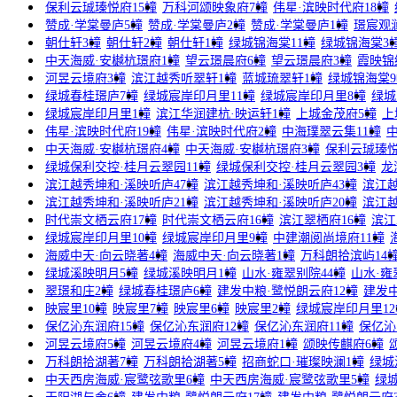
保利云珹瑧悦府15幢
万科河颂映象府7幢
伟星·滨映时代府18幢
赞成·学棠曼庐5幢
赞成·学棠曼庐2幢
赞成·学棠曼庐1幢
璟宸观澜
朝仕轩3幢
朝仕轩2幢
朝仕轩1幢
绿城锦海棠11幢
绿城锦海棠3
中天海威·安樾杭璟府1幢
望云璟晨府6幢
望云璟晨府3幢
霞映锦
河昱云境府3幢
滨江越秀听翠轩1幢
蓝城琉翠轩1幢
绿城锦海棠9
绿城春桂璟庐7幢
绿城宸岸印月里11幢
绿城宸岸印月里8幢
绿城
绿城宸岸印月里1幢
滨江华润建杭·映运轩1幢
上城金茂府5幢
上
伟星·滨映时代府19幢
伟星·滨映时代府2幢
中海璞翠云集11幢
中天海威·安樾杭璟府4幢
中天海威·安樾杭璟府3幢
保利云珹瑧悦
绿城保利交控·桂月云翠园11幢
绿城保利交控·桂月云翠园3幢
龙
滨江越秀坤和·溪映听庐47幢
滨江越秀坤和·溪映听庐43幢
滨江越
滨江越秀坤和·溪映听庐21幢
滨江越秀坤和·溪映听庐20幢
滨江越
时代崇文栖云府17幢
时代崇文栖云府16幢
滨江翠栖府16幢
滨江
绿城宸岸印月里10幢
绿城宸岸印月里9幢
中建潮阅尚境府11幢
海威中天·向云晓著4幢
海威中天·向云晓著1幢
万科朗拾滨屿14
绿城溪映明月5幢
绿城溪映明月1幢
山水·雍翠别院44幢
山水·雍
翠璟和庄2幢
绿城春桂璟庐6幢
建发中粮·鹭悦朗云府12幢
建发中
映宸里10幢
映宸里7幢
映宸里6幢
映宸里2幢
绿城宸岸印月里12
保亿沁东润府15幢
保亿沁东润府12幢
保亿沁东润府11幢
保亿沁
河昱云境府5幢
河昱云境府4幢
河昱云境府1幢
颂映传麒府6幢
万科朗拾湖著7幢
万科朗拾湖著5幢
招商蛇口·璀璨映澜1幢
绿城
中天西房海威·宸鹭弦歌里6幢
中天西房海威·宸鹭弦歌里5幢
绿