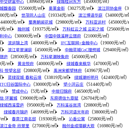
（30960元/㎡）
（45000元/㎡）
中交财富中心
绿城桂冠东方
（55000元/㎡）
（30275元/㎡）
（3
城馥香园
奥莱金街
滨江同协金座
000元/㎡）
（19334元/㎡）
（34000元/
世茂同人山庄
滨江博语华庭
44000元/㎡）
（29800元/㎡）
（45000元
蜀惠朝闻花城
万科亚运村
00元/㎡）
（19375元/㎡）
（25600元/
融创城
万科虹云之城 云彩之城
（30000元/㎡）
（21000元/㎡）
利中心
中国中铁溪畔云璟府
㎡）
（40000元/㎡）
（19000元/㎡）
滨运锦上湾
IFC互联网+金融中心
㎡）
（45000元/㎡）
（29400元/㎡
滨江星翠澜庭
中融蓝城CoC理想城
（28500元/㎡）
（45000元/㎡）
璟庐
万科星潮映象府
00元/㎡）
（40000元/㎡）
（47000元/㎡）
黄龙悦府
绿城春来枫华
（20800元/㎡）
（43967元/㎡）
科·悦望名邸
禹洲宋都望林府
㎡）
（33819元/㎡）
（42400元/㎡
蓝绿双城·春和云境
绿城潮听明月
（30000元/㎡）
（51440元/㎡）
ITC归谷国际中心
望小河云庄
元/㎡）
（5元/㎡）
（46500元/㎡）
赞成中心
中旅归锦府
（39000元/㎡）
（26704元/㎡）
信·环翼城
东原德信九章赋
（95000元/㎡）
（20800元/㎡）
绿城西溪雲庐
万科溪谷岚湾
）
（46999元/㎡）
（38000元/㎡）
绿城春月锦庐
万科河语光年府
元/㎡）
（19300元/㎡）
（25800元/㎡）
春意江南名邸
沁香公寓
（27000元/㎡）
（16980元/㎡）
滨江金帝·欣翠里
融创金成璞樾大观