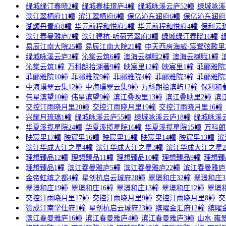
绿城绿汀春晓2幢
绿城春桂璟庐4幢
绿城咏溪云庐52幢
绿城咏溪
滨江翠栖府11幢
滨江翠栖府6幢
保亿沁东润府6幢
保亿沁东润府
湖颂丹青府8幢
华元前程和悦府5幢
华元前程和悦府4幢
保利云
滨江春曼雅庐7幢
滨江建杭·听荷芳翠府3幢
绿城绿汀春晓16幢
易辰江南大院25幢
易辰江南大院21幢
中天西房海威·宸鹭弦歌里
绿城咏溪云庐3幢
沁棠云筑6幢
澳海云樾赋2幢
澳海云樾赋1幢
沁棠云筑1幢
万科朗拾湖著9幢
映宸里12幢
映宸里1幢
菲郦雅院
菲郦雅院10幢
菲郦雅院9幢
菲郦雅院4幢
菲郦雅院3幢
菲郦雅院
中海璞翠云集12幢
中海璞翠云集9幢
万科朗拾滨屿12幢
保利和
伟星滨望10幢
伟星滨望9幢
滨江叠映里13幢
滨江叠映里2幢
滨
交控汀雨晓月里20幢
交控汀雨晓月里19幢
交控汀雨晓月里16幢
兴耀月琉璃1幢
绿城咏溪云庐55幢
绿城咏溪云庐18幢
绿城咏溪
华夏溪揽星院24幢
华夏溪揽星院16幢
华夏溪揽星院15幢
万科朗
映宸里17幢
映宸里16幢
映宸里15幢
映宸里14幢
映宸里13幢
滨
滨江华成大江之星4幢
滨江华成大江之星3幢
滨江华成大江之星
理想臻品12幢
理想臻品11幢
理想臻品10幢
理想臻品9幢
理想臻
理想臻品1幢
滨江春曼雅庐5幢
滨江春曼雅庐22幢
滨江春曼雅庐
金帝虹缤之都4幢
星创杭启云珹府28幢
翠璟和庄32幢
翠璟和庄3
翠璟和庄19幢
翠璟和庄16幢
翠璟和庄13幢
翠璟和庄12幢
翠璟
交控汀雨晓月里17幢
交控汀雨晓月里9幢
交控汀雨晓月里8幢
交
赞成汀南学仕府1幢
星创杭启云珹府23幢
缤曜金汇府12幢
缤曜
滨江春曼雅庐16幢
滨江春曼雅庐4幢
滨江春曼雅庐3幢
山水·雍