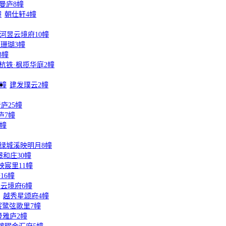
曼庐8幢
幢
朝仕轩4幢
河昱云境府10幢
珊瑚3幢
3幢
杭铁·枫揽华庭2幢
5幢
建发璞云2幢
庐25幢
庐7幢
7幢
绿城溪映明月8幢
璟和庄30幢
映宸里11幢
16幢
云境府6幢
越秀星颂府4幢
宸鹭弦歌里7幢
曼雅庐2幢