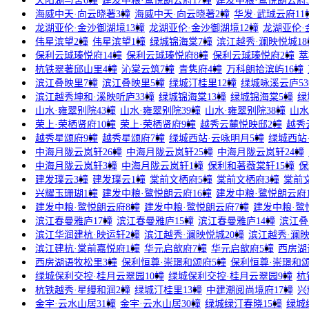
天阳湖与舍6幢
建发中粮·鹭悦朗云府17幢
建发中粮·鹭悦朗云府
海威中天·向云晓著3幢
海威中天·向云晓著2幢
华发·武珹云府11
龙湖亚伦·金沙御湖境13幢
龙湖亚伦·金沙御湖境12幢
龙湖亚伦·
伟星滨望2幢
伟星滨望1幢
绿城锦海棠7幢
滨江越秀·澜映悦城18
保利云珹瑧悦府14幢
保利云珹瑧悦府8幢
保利云珹瑧悦府2幢
萃
杭铁翠著邱山里4幢
沁棠云筑7幢
青隽府4幢
万科朗拾滨屿16幢
滨江叠映里7幢
滨江叠映里5幢
绿城汀桂里12幢
绿城咏溪云庐5
滨江越秀坤和·溪映听庐33幢
绿城锦海棠13幢
绿城锦海棠5幢
绿
山水·雍翠别院43幢
山水·雍翠别院39幢
山水·雍翠别院38幢
山水
荣上·荣栖贤府10幢
荣上·荣栖贤府9幢
越秀云麓悦映邸2幢
越秀
越秀星颂府9幢
越秀星颂府7幢
绿城西站·云咏明月5幢
绿城西站
中海月陇云岚轩26幢
中海月陇云岚轩25幢
中海月陇云岚轩24幢
中海月陇云岚轩3幢
中海月陇云岚轩1幢
保利和著薇棠轩15幢
保
建发璞云3幢
建发璞云1幢
棠前文栖府5幢
棠前文栖府3幢
棠前
兴耀玉珊瑚1幢
建发中粮·鹭悦朗云府16幢
建发中粮·鹭悦朗云府1
建发中粮·鹭悦朗云府8幢
建发中粮·鹭悦朗云府7幢
建发中粮·鹭
滨江春曼雅庐17幢
滨江春曼雅庐15幢
滨江春曼雅庐14幢
滨江叠
滨江华润建杭·映运轩2幢
滨江越秀·澜映悦城20幢
滨江越秀·澜映
滨江建杭·棠前嘉悦府1幢
华元启歆府7幢
华元启歆府5幢
西房湖
西房湖语牧松里3幢
保利恒尊·崇璟和颂府5幢
保利恒尊·崇璟和颂
绿城保利交控·桂月云翠园10幢
绿城保利交控·桂月云翠园9幢
杭
杭铁越秀·星缦和润2幢
绿城汀桂里13幢
中建潮阅尚境府17幢
兴
金宇·云水山居31幢
金宇·云水山居30幢
绿城绿汀春晓15幢
绿城