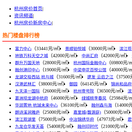
杭州房价首页
|
资讯频道
|
杭州房价新房中心
|
热门楼盘排行榜
（33441元/㎡）
（30000元/㎡）
富力中心
景顺铂悦城
滨江揽
（42000元/㎡）
（42000元/㎡）
地铁万科天空之城
中尚汇府
（28000元/㎡）
（69800元/
群升万国天地
杭州国际金融中心
（19000元/㎡）
（40000元/
融创港印中心
中梁申花百悦公馆
（31600元/㎡）
（3750
龙湖交投西站·杭与城
建发·云启之江
（38000元/㎡）
（64145元/㎡）
汉港武林汇
御园
锦尚和品府
（26000元/㎡）
（36500元/㎡）
九天泽一国际
杭州壹号院
滨
（46000元/㎡）
（25984元/
葛洲坝龙湖中杭府
绿城桃李春风
（36100元/㎡）
（14000
华润置地·杭珹未来中心
融创森与海
（25000元/㎡）
（50000元/㎡
朗诗溪涧雅庐
嘉里城(馥源庭)
（75000元/㎡）
（47973元/㎡）
滨江观湖里
中冶锦绣华府
君
（54008元/㎡）
（21000元/㎡）
九龙仓华发天荟
融创印时代