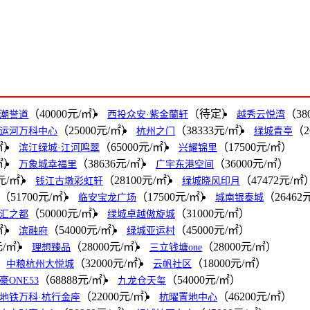
（40000元/㎡）
（待定）
（38
潮誉道
西投众安·紫金蘭轩
越秀云悦湾
（25000元/㎡）
（38333元/㎡）
（2
运河万科中心
杭州之门
绿城青亭
㎡）
（65000元/㎡）
（17500元/㎡）
滨江绿城·江河鸣翠
兴耀锦里
㎡）
（38636元/㎡）
（36000元/㎡）
万象城幸福里
广宇东港空间
0元/㎡）
（28100元/㎡）
（47472元/㎡
钱江古墩彩虹轩
绿城晓风印月
（51700元/㎡）
（17500元/㎡）
（26462
临安宝龙广场
城南银泰城
（50000元/㎡）
（31000元/㎡）
汇之都
绿城卓越傲旋城
㎡）
（54000元/㎡）
（45000元/㎡）
滨融府
绿城亚运村
元/㎡）
（28000元/㎡）
（28000元/㎡）
理想臻品
三立钱塘one
）
（32000元/㎡）
（18000元/㎡）
中粮杭州大悦城
云帆社区
（68888元/㎡）
（54000元/㎡）
豪ONE53
九龙仓天玺
（22000元/㎡）
（46200元/㎡）
地铁万科·杭行金座
杭曜置地中心