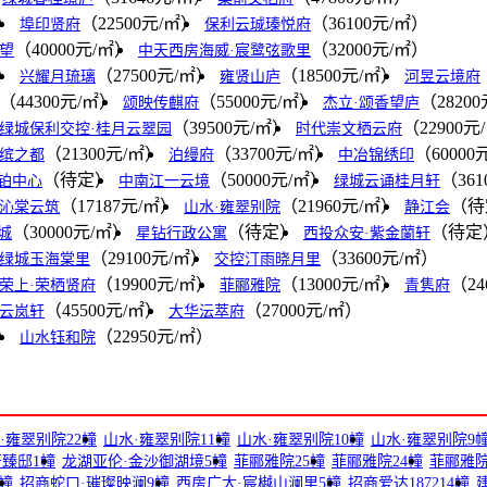
㎡）
（22500元/㎡）
（36100元/㎡）
埠印贤府
保利云珹瑧悦府
（40000元/㎡）
（32000元/㎡）
望
中天西房海威·宸鹭弦歌里
㎡）
（27500元/㎡）
（18500元/㎡）
兴耀月琉璃
雍贤山庐
河昱云境府
（44300元/㎡）
（55000元/㎡）
（2820
颂映传麒府
杰立·颂香望庐
（39500元/㎡）
（22900元
绿城保利交控·桂月云翠园
时代崇文栖云府
（21300元/㎡）
（33700元/㎡）
（60000
缤之都
泊缦府
中冶锦绣印
（待定）
（50000元/㎡）
（36
铂中心
中南江一云境
绿城云诵桂月轩
（17187元/㎡）
（21960元/㎡）
（待
沁棠云筑
山水·雍翠别院
静江会
（30000元/㎡）
（待定）
（待定
城
星钻行政公寓
西投众安·紫金蘭轩
（29100元/㎡）
（33600元/㎡）
绿城玉海棠里
交控汀雨晓月里
（19900元/㎡）
（13000元/㎡）
（24
荣上·荣栖贤府
菲郦雅院
青隽府
（45500元/㎡）
（27000元/㎡）
云岚轩
大华沄萃府
㎡）
（22950元/㎡）
山水钰和院
·雍翠别院22幢
山水·雍翠别院11幢
山水·雍翠别院10幢
山水·雍翠别院9
臻邸1幢
龙湖亚伦·金沙御湖境5幢
菲郦雅院25幢
菲郦雅院24幢
菲郦雅院
幢
招商蛇口·璀璨映澜9幢
西房广大·宸樾山澜里5幢
招商爱达187214幢