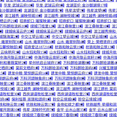
3幢
建发中粮·鹭悦朗云府2幢
建发中粮·鹭悦朗云府1幢
缤曜金汇府13幢
幢
华发·武珹云府10幢
华发·武珹云府9幢
龙湖亚伦·金沙御湖境17幢
金沙御湖境9幢
龙湖亚伦·金沙御湖境7幢
伟星滨望7幢
伟星滨望6幢
伟星
幢
滨江越秀·澜映悦城10幢
滨江越秀·澜映悦城5幢
滨江越秀·澜映悦城4
栖云庐21幢
招商蛇口·璀璨映澜13幢
招商蛇口·璀璨映澜6幢
招商蛇口·璀
万科朗拾滨屿10幢
绿城汀桂里12幢
滨江叠映里11幢
滨江叠映里10幢
滨
3幢
绿城咏溪云庐33幢
绿城咏溪云庐7幢
绿城咏溪云庐6幢
滨江越秀坤和·
城锦海棠2幢
中交江望云城12幢
中交江望云城9幢
中交江望云城8幢
山水
·雍翠别院36幢
山水·雍翠别院24幢
山水·雍翠别院4幢
荣上·荣栖贤府11
云麓悦映邸1幢
招商爱达187216幢
杭铁和映云筑19幢
杭铁和映云筑13幢
·云咏明月3幢
山水钰和院15幢
山水钰和院17幢
山水钰和院2幢
绿城月依
中海月陇云岚轩23幢
中海月陇云岚轩21幢
中海月陇云岚轩19幢
中海月陇
利和著薇棠轩2幢
星创杭启云珹府15幢
万科朗拾湖著8幢
万科朗拾湖著4
文栖府2幢
棠前文栖府1幢
万科朗拾滨屿7幢
万科朗拾滨屿6幢
兴耀玉珊瑚
5幢
建发中粮·鹭悦朗云府14幢
建发中粮·鹭悦朗云府13幢
建发中粮·鹭悦
悦朗云府4幢
万科河颂映象府11幢
万科河颂映象府8幢
万科河颂映象府3
映里12幢
滨江叠映里9幢
滨江叠映里6幢
滨江叠映里4幢
滨江叠映里3幢
悦城15幢
滨江越秀·澜映悦城12幢
滨江越秀·澜映悦城8幢
滨江建杭·棠前
语牧松里30幢
西房湖语牧松里28幢
西房湖语牧松里27幢
西房湖语牧松里
府4幢
保利恒尊·崇璟和颂府1幢
聆空云境城6幢
聆空云境城5幢
铁和映云筑18幢
杭铁和映云筑17幢
金帝虹缤之都9幢
杭铁越秀·星缦和润
耀月琉璃10幢
伟星·滨映时代府7幢
金宇·云水山居35幢
金宇·云水山居34
绿汀春晓11幢
绿城绿汀春晓9幢
绿城绿汀春晓8幢
绿城绿汀春晓6幢
绿城