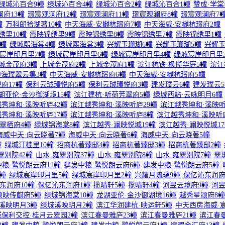
绿城沁百合9幢
绿城沁百合4幢
绿城沁百合2幢
绿城沁百合1幢
赞成·学棠
府13幢
璟宸观澜府12幢
璟宸观澜府11幢
璟宸观澜府8幢
璟宸观澜府7
幢
万科朗拾湖著10幢
中天海威·安樾杭璟府7幢
中天海威·安樾杭璟府2幢
绣里10幢
霞映锦绣里9幢
霞映锦绣里8幢
霞映锦绣里7幢
霞映锦绣里1幢
幢
绿城熙海棠4幢
绿城熙海棠3幢
兴耀玉珊瑚6幢
兴耀玉珊瑚5幢
兴耀玉
宸岸印月里7幢
绿城宸岸印月里6幢
绿城宸岸印月里4幢
绿城宸岸印月里
城金茂府3幢
上城金茂府2幢
上城金茂府1幢
滨江杭铁·枫揽华庭5幢
滨江
中海璞翠云集3幢
中天海威·安樾杭璟府6幢
中天海威·安樾杭璟府5幢
府17幢
保利云珹瑧悦府5幢
保利云珹瑧悦府3幢
建发璞云6幢
建发璞云
湖亚伦·金沙御湖境15幢
滨江建杭·听荷芳翠府5幢
绿城西站·云咏明月6幢
秀坤和·溪映听庐42幢
滨江越秀坤和·溪映听庐29幢
滨江越秀坤和·溪映听
秀坤和·溪映听庐17幢
滨江越秀坤和·溪映听庐8幢
滨江越秀坤和·溪映听
翠栖府4幢
绿城锦海棠8幢
滨江越秀·澜映悦城19幢
滨江越秀·澜映悦城1
海威中天·向云晓著7幢
海威中天·向云晓著6幢
海威中天·向云晓著5幢
幢
绿城汀桂里10幢
招商杭著臻邸4幢
招商杭著臻邸3幢
招商杭著臻邸2幢
翠别院42幢
山水·雍翠别院37幢
山水·雍翠别院8幢
山水·雍翠别院7幢
翠
粮·鹭悦朗云府11幢
建发中粮·鹭悦朗云府6幢
建发中粮·鹭悦朗云府5幢
幢
绿城宸岸印月里5幢
绿城宸岸印月里2幢
兴耀月琉璃9幢
保亿沁东润府
东润府10幢
保亿沁东润府1幢
揽晴轩5幢
揽晴轩4幢
河昱云境府9幢
河昱
颂映传麒府5幢
绿城锦海棠10幢
龙湖亚伦·金沙御湖境16幢
越秀星颂府8幢
溪映明月3幢
绿城溪映明月2幢
滨江华润建杭·映运轩5幢
中天西房海威·
城保利交控·桂月云翠园2幢
滨江春曼雅庐23幢
滨江春曼雅庐21幢
滨江春