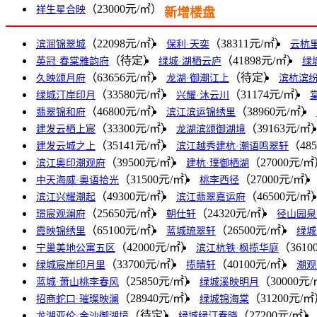
（23000元/㎡）
祥生星合映
新增楼盘
（22098元/㎡）
（38311元/㎡）
滨润锦翠城
保利·天奕
云杭
（待定）
（41898元/㎡）
英冠·春棠雅韵府
绿城·湖栖云庐
绿
（63656元/㎡）
（待定）
久映颂月府
龙湖·御潮江上
滨杭滨
（33580元/㎡）
（31174元/㎡）
绿城汀岸印月
兴耀·沐云川
（46800元/㎡）
（38960元/㎡）
翡翠锦和府
滨江滨运锦绣里
（33300元/㎡）
（39163元/㎡
建发云栖上宸
龙湖滨颂御湖境
（35141元/㎡）
（48
建发云城之上
滨江越秀建杭·潮语鸣翠轩
（39500元/㎡）
（27000元/
滨江奥印潮观府
建杭·璞御栖湖
（31500元/㎡）
（27000元/㎡）
中天海威·奥语拾光
桃李西径
（49300元/㎡）
（46500元/㎡
滨江兴耀潮起
滨江翡翠嘉运府
（25650元/㎡）
（24320元/㎡）
璟宸观澜府
朝仕轩
径山园泉
（65100元/㎡）
（26500元/㎡）
霞映锦绣里
蓝城琉翠轩
绿城
（42000元/㎡）
（3610
宁巢美地公寓五区
滨江杭铁·枫揽华庭
（33700元/㎡）
（40100元/㎡）
绿城宸岸印月里
揽晴轩
潮观
（25850元/㎡）
（30000元
蓝城·萧山桃李春风
绿城溪映明月
（28940元/㎡）
（31200元/
招商蛇口·璀璨映澜
绿城锦海棠
（待定）
（27200元/㎡）
龙湖亚伦·金沙御湖境
绿城绿汀春晓