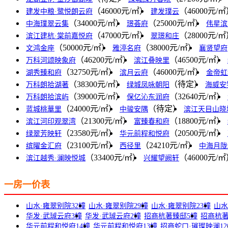
（46000元/㎡）
（46000元/
建发中粮·鹭悦朗云府
建发璞云
（34000元/㎡）
（25000元/㎡）
中海璞翠云集
璟荟府
伟星滨
（47000元/㎡）
（28000元/
滨江建杭·棠前嘉悦府
翠璟和庄
（50000元/㎡）
（38000元/㎡）
文鸿金座
雅渟名府
襄贤望府
（46200元/㎡）
（46500元/㎡）
万科河颂映象府
滨江叠映里
（32750元/㎡）
（46000元/㎡）
湖秀臻和府
滨月云府
金帝虹
（38300元/㎡）
（待定）
万科朗拾湖著
绿城凤咏朝阳
海威安
（39000元/㎡）
（32640元/㎡）
万科朗拾滨屿
保亿沁东润府
（24000元/㎡）
（待定）
蓝城桃華里
中骏安隅
滨江天目山晓
（21300元/㎡）
（18800元/㎡）
滨江河印观翠湾
富臻春和府
（23580元/㎡）
（20500元/㎡）
绿翠芳映轩
华元前程和悦府
（23100元/㎡）
（24210元/㎡）
缤曜金汇府
西径里
中海月陇
（33400元/㎡）
（46000元/
滨江越秀·澜映悦城
兴耀望阙轩
一房一价表
山水·雍翠别院32幢
山水·雍翠别院29幢
山水·雍翠别院23幢
山水
华发·武珹云府3幢
华发·武珹云府2幢
招商杭著臻邸5幢
招商杭著
华元前程和悦府14幢
华元前程和悦府13幢
招商蛇口·璀璨映澜12