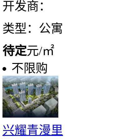
开发商：
类型：公寓
待定
元/㎡
不限购
兴耀青漫里