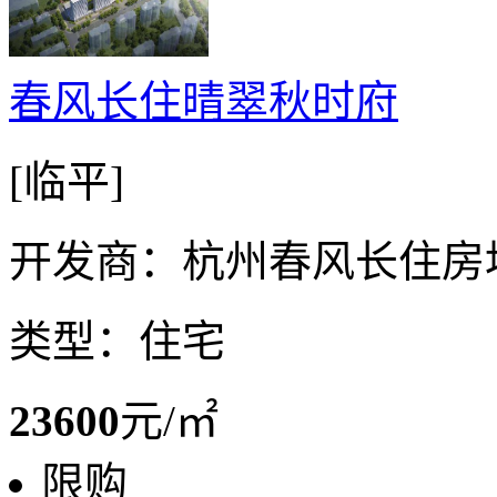
春风长住晴翠秋时府
[临平]
开发商：杭州春风长住房
类型：住宅
23600
元/㎡
限购