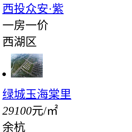
西投众安·紫
一房一价
西湖区
绿城玉海棠里
29100
元/㎡
余杭