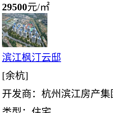
29500
元/㎡
滨江枫汀云邸
[余杭]
开发商：杭州滨江房产集
类型：住宅