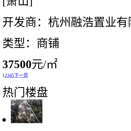
[萧山]
开发商：杭州融浩置业有
类型：商铺
37500
元/㎡
1
2
3
4
5
下一页
热门楼盘