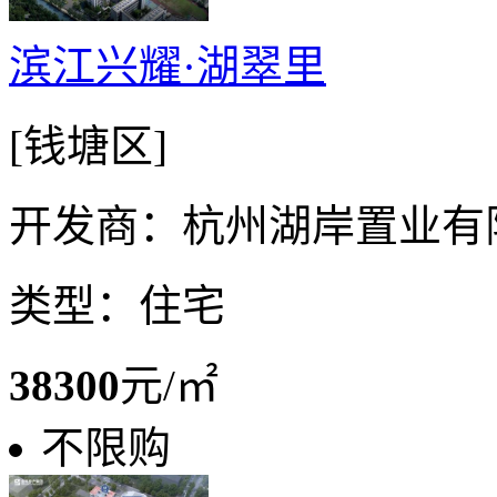
滨江兴耀·湖翠里
[钱塘区]
开发商：杭州湖岸置业有
类型：住宅
38300
元/㎡
不限购