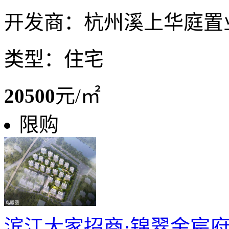
开发商：杭州溪上华庭置
类型：住宅
20500
元/㎡
限购
滨江大家招商·锦翠金宸