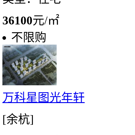
36100
元/㎡
不限购
万科星图光年轩
[余杭]