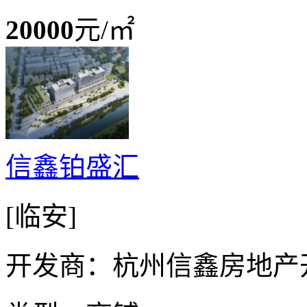
20000
元/㎡
信鑫铂盛汇
[临安]
开发商：杭州信鑫房地产