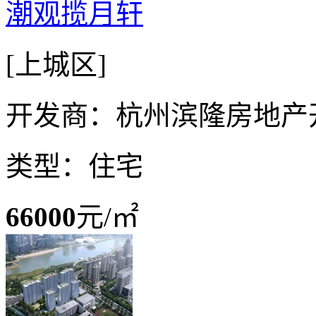
潮观揽月轩
[上城区]
开发商：杭州滨隆房地产
类型：住宅
66000
元/㎡