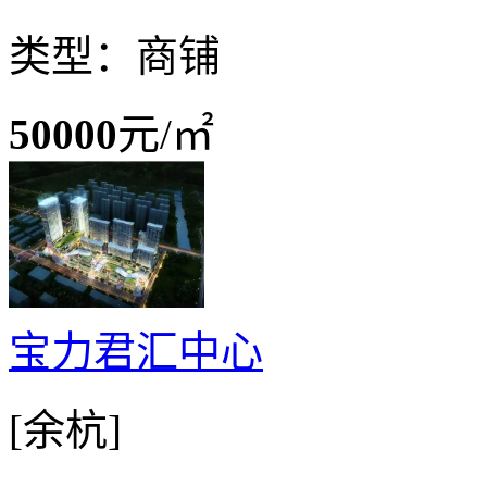
类型：商铺
50000
元/㎡
宝力君汇中心
[余杭]