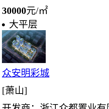
30000
元/㎡
大平层
众安明彩城
[萧山]
开发商：浙江众都置业有