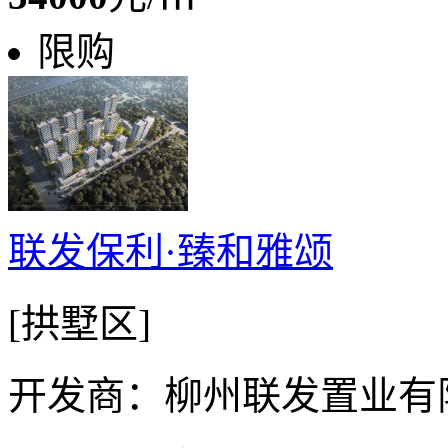
限购
联发保利·臻和雅颂
[拱墅区]
开发商：柳州联发置业有