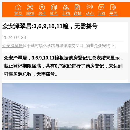
首页
航拍
房价
摇号
土拍
详情
动态
问答
平面
众安泽翠居:3,6,9,10,11幢，无需摇号
2024-07-23
众安泽翠居
位于戴村镇弘学路与华诚路交叉口,,物业是众安物业。
众安泽翠居，3,6,9,10,11幢根据购房登记汇总表结果显示，
截止登记期限届满，共有0户家庭进行了购房登记，未达到
可售房源总数，无需摇号。