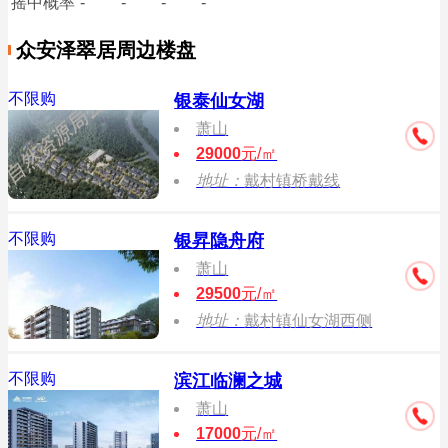
摇中概率
-
-
-
-
众安泽翠居周边楼盘
不限购
银泰仙女湖
萧山
29000
元/㎡
地址：
戴村镇桥戴线
不限购
银昇隐舟府
萧山
29500
元/㎡
地址：
戴村镇仙女湖西侧
不限购
滨江临澜之城
萧山
17000
元/㎡