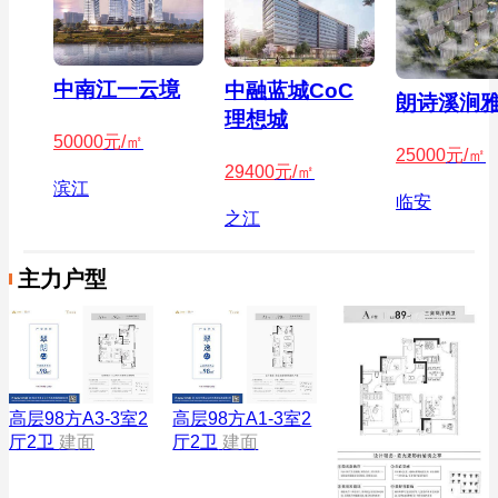
中南江一云境
中融蓝城CoC
朗诗溪涧
理想城
50000
元/㎡
25000
元/㎡
29400
元/㎡
滨江
临安
之江
主力户型
高层98方A1-3室2
高层98方A3-3室2
厅2卫
建面
厅2卫
建面