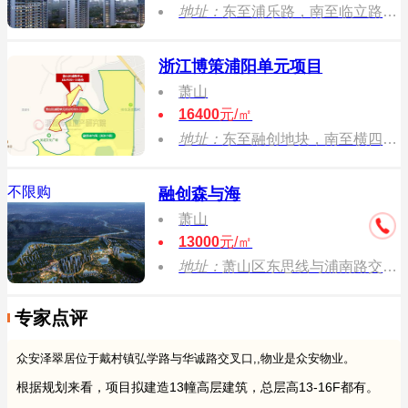
地址：
东至浦乐路，南至临立路，西至03省道，北至临华路
浙江博策浦阳单元项目
萧山
16400
元/㎡
地址：
东至融创地块，南至横四路,西至山体，北至纵二二路
不限购
融创森与海
萧山
13000
元/㎡
地址：
萧山区东思线与浦南路交叉口
专家点评
众安泽翠居位于戴村镇弘学路与华诚路交叉口,,物业是众安物业。
根据规划来看，项目拟建造13幢高层建筑，总层高13-16F都有。