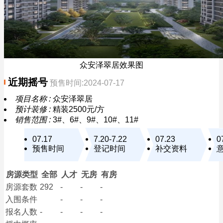
众安泽翠居效果图
近期摇号
预售时间:2024-07-17
项目名称 :
众安泽翠居
预计装修 :
精装2500元/方
销售范围 :
3#、6#、9#、10#、11#
07.17
7.20-7.22
07.23
0
预售时间
登记时间
补交资料
房源类型
全部
人才
无房
有房
房源套数
292
-
-
-
入围条件
-
-
-
报名
人数
-
-
-
-