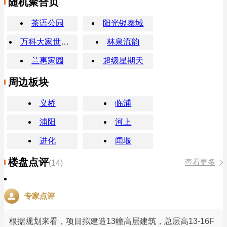
随机聚合页
茶语公园
阳光银泰城
万科大家世纪之光
林泉流韵
兰惠家园
超级星期天
周边板块
义桥
临浦
浦阳
河上
进化
闻堰
楼盘点评
查看更多
(14)
专家点评
根据规划来看，项目拟建造13幢高层建筑，总层高13-16F