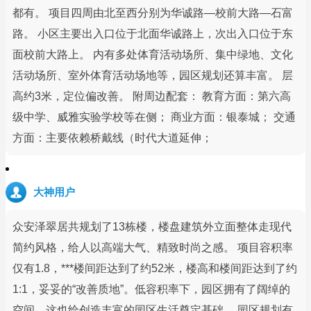
都有。 项目四周由北至西分别为华诚路—校前大路—石富
路。 小区主要出入口位于北面华诚路上，次出入口位于东
面校前大路上。 内有多处体育活动场所、集中绿地、文化
活动场所、室外体育活动场地等，园区规划还算丰富。 层
高约3米，定位偏改善。 附周边配套： 教育方面：第六高
级中学、威雅实验学校等在侧； 商业方面：银泰城； 交通
方面：主要依赖桥戴线（时代大道延伸；
大神用户
众安泽翠居共规划了13栋楼，楼盘建筑外立面整体走现代
简约风格，给人以高端大气、精致时尚之感。 项目容积率
仅有1.8，***楼间距达到了约52米，楼高和楼间距达到了约
1:1，妥妥的“改善质地”。低容积率下，园区拥有了阔绰的
空间，这也给创造丰富的园区生活奠定基础。 园区规划有