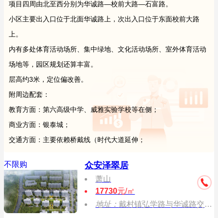
项目四周由北至西分别为华诚路—校前大路—石富路。
小区主要出入口位于北面华诚路上，次出入口位于东面校前大路
上。
内有多处体育活动场所、集中绿地、文化活动场所、室外体育活动
场地等，园区规划还算丰富。
层高约3米，定位偏改善。
附周边配套：
教育方面：第六高级中学、威雅实验学校等在侧；
商业方面：银泰城；
交通方面：主要依赖桥戴线（时代大道延伸；
不限购
众安泽翠居
萧山
17730
元/㎡
地址：
戴村镇弘学路与华诚路交叉口