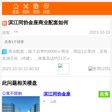
首页
航拍
详情
问答
滨江同协金座商业配套如何
问
2023-10-10
游客：***
共有1个回答
商业配套，除了自带约6000㎡商业，周边1公里内，还有
答
龙湖天街（待建），体量高达约21万㎡。
有用(
155
)
2023-10-10 21:40:33
此问题相关楼盘
公寓不限购
滨江同协金座
在售
公寓