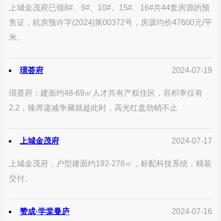
上城金茂府已领8#、9#、10#、15#、16#共44套房源的预
售证，杭房预许字(2024)第00372号，房源均价47600元/平
米。
璟荟府
2024-07-19
璟荟府：建面约48-69㎡人才共有产权住区，容积率仅有
2.2，臻席递减争藏就趁此时，高光红盘劲销不止
上城金茂府
2024-07-17
上城金茂府，户型建面约192-278㎡，标配科技系统，精装
交付。
赞成·学棠曼庐
2024-07-16