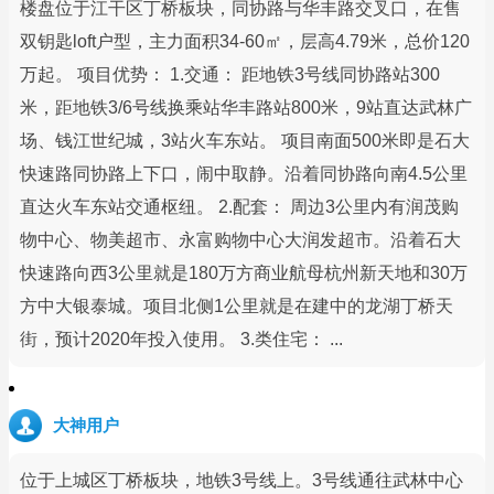
楼盘位于江干区丁桥板块，同协路与华丰路交叉口，在售
双钥匙loft户型，主力面积34-60㎡，层高4.79米，总价120
万起。 项目优势： 1.交通： 距地铁3号线同协路站300
米，距地铁3/6号线换乘站华丰路站800米，9站直达武林广
场、钱江世纪城，3站火车东站。 项目南面500米即是石大
快速路同协路上下口，闹中取静。沿着同协路向南4.5公里
直达火车东站交通枢纽。 2.配套： 周边3公里内有润茂购
物中心、物美超市、永富购物中心大润发超市。沿着石大
快速路向西3公里就是180万方商业航母杭州新天地和30万
方中大银泰城。项目北侧1公里就是在建中的龙湖丁桥天
街，预计2020年投入使用。 3.类住宅： ...
大神用户
位于上城区丁桥板块，地铁3号线上。3号线通往武林中心