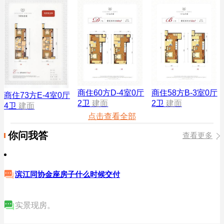
商住60方D-4室0厅
商住58方B-3室0厅
商住73方E-4室0厅
2卫
建面
2卫
建面
4卫
建面
点击查看全部
你问我答
查看更多
滨江同协金座房子什么时候交付
实景现房。