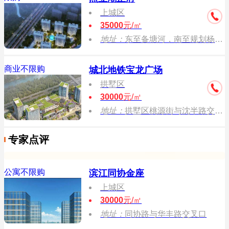
上城区
35000
元/㎡
地址：
东至备塘河，南至规划杨家路，西至同协路，北至沈家港
商业不限购
城北地铁宝龙广场
拱墅区
30000
元/㎡
地址：
拱墅区桃源街与沈半路交汇处
专家点评
公寓不限购
滨江同协金座
上城区
30000
元/㎡
地址：
同协路与华丰路交叉口