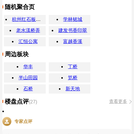
随机聚合页
杭州红石板农贸市场
学林铭城
老水漾桥弄
建发书香印翠
汇恒公寓
富越香溪
周边板块
华丰
丁桥
半山田园
笕桥
石桥
新天地
楼盘点评
查看更多
(27)
专家点评