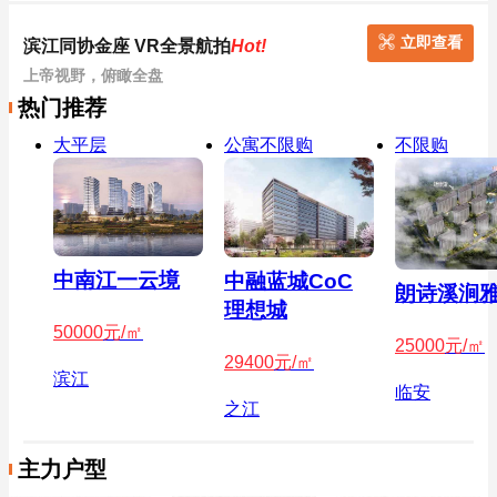
立即查看
滨江同协金座 VR全景航拍
Hot!
上帝视野，俯瞰全盘
热门推荐
大平层
公寓不限购
不限购
中南江一云境
中融蓝城CoC
朗诗溪涧
理想城
50000
元/㎡
25000
元/㎡
29400
元/㎡
滨江
临安
之江
主力户型