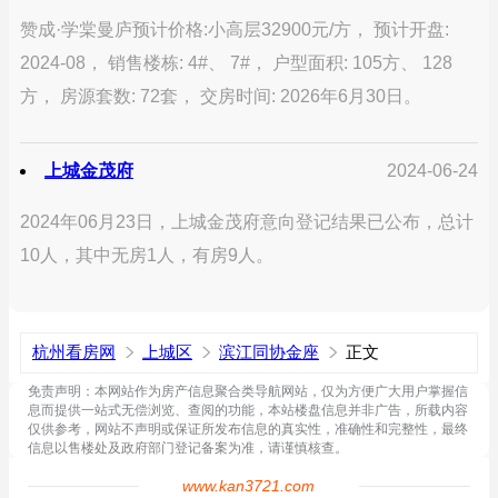
赞成·学棠曼庐预计价格:小高层32900元/方， 预计开盘:
2024-08， 销售楼栋: 4#、 7#， 户型面积: 105方、 128
方， 房源套数: 72套， 交房时间: 2026年6月30日。
上城金茂府
2024-06-24
2024年06月23日，上城金茂府意向登记结果已公布，总计
10人，其中无房1人，有房9人。
杭州看房网
上城区
滨江同协金座
正文
免责声明：本网站作为房产信息聚合类导航网站，仅为方便广大用户掌握信
息而提供一站式无偿浏览、查阅的功能，本站楼盘信息并非广告，所载内容
仅供参考，网站不声明或保证所发布信息的真实性，准确性和完整性，最终
信息以售楼处及政府部门登记备案为准，请谨慎核查。
www.kan3721.com