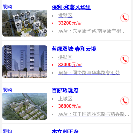
限购
保利·和著风华里
拱墅区
33200
元/㎡
地址：
东至康华路,南至康宁街，西至褚家河，北至规划永宁路。
蓝绿双城·春和云境
拱墅区
33000
元/㎡
地址：
同协路与华丰路交汇处
限购
百郦玲珑府
上城区
36800
元/㎡
地址：
江干区德胜东路与药香路交叉口
限购
杰立潮正府