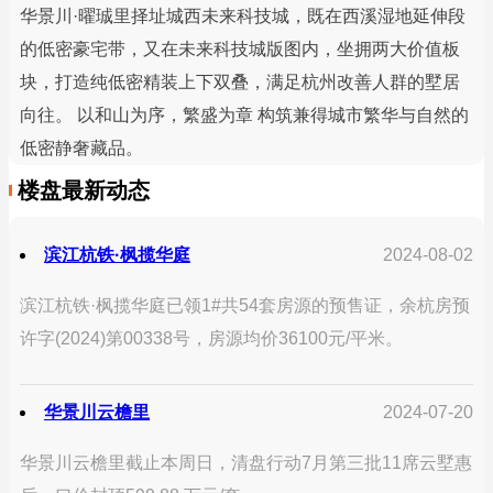
华景川·曜珹里择址城西未来科技城，既在西溪湿地延伸段
的低密豪宅带，又在未来科技城版图内，坐拥两大价值板
块，打造纯低密精装上下双叠，满足杭州改善人群的墅居
向往。 以和山为序，繁盛为章 构筑兼得城市繁华与自然的
低密静奢藏品。
楼盘最新动态
滨江杭铁·枫揽华庭
2024-08-02
滨江杭铁·枫揽华庭已领1#共54套房源的预售证，余杭房预
许字(2024)第00338号，房源均价36100元/平米。
华景川云檐里
2024-07-20
华景川云檐里截止本周日，清盘行动7月第三批11席云墅惠