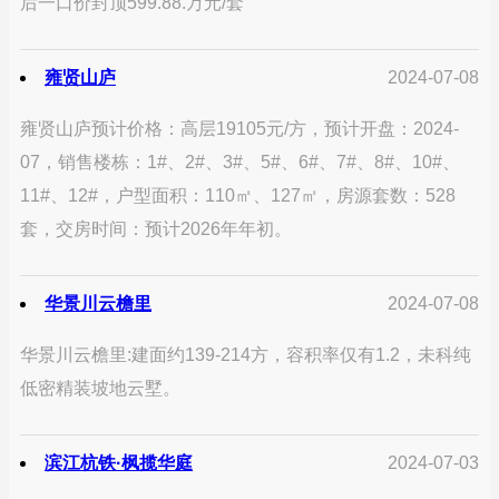
后一口价封顶599.88.万元/套
雍贤山庐
2024-07-08
雍贤山庐预计价格：高层19105元/方，预计开盘：2024-
07，销售楼栋：1#、2#、3#、5#、6#、7#、8#、10#、
11#、12#，户型面积：110㎡、127㎡，房源套数：528
套，交房时间：预计2026年年初。
华景川云檐里
2024-07-08
华景川云檐里:建面约139-214方，容积率仅有1.2，未科纯
低密精装坡地云墅。
滨江杭铁·枫揽华庭
2024-07-03