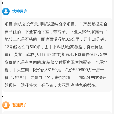
大神用户
项目:余杭交投华景川曜珹里纯叠墅项目。 1.产品是挺适合
自己住的，下叠有地下室，带院子。上叠大露台,双露台; 2.
地段上也是不错的，距离西溪湿地3.5公里，开车10分钟。
12号线地铁口500米，去未来科技城(高教路，良睦路隧
道)，黄龙，武林(天目山路隧道)都有地下隧道快速路; 3.投
资价值也是有空间的,精装修交付厨房卫生间配齐，全屋地
暖，中央空调，限价的33150元，总价550/800万一房一-
价; 4.买得到，才是自己的，来挑挑看，目前324户即将开
始预售，选择性大，好位置，大花园,有特色的都在。
普通用户