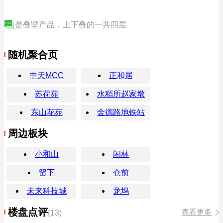
是叠墅产品，上下叠的一共四层
随机聚合页
中天MCC
正和居
苏荷苑
水稻所赵家墩
东山花苑
金德路地铁站
周边板块
小和山
闲林
留下
仓前
未来科技城
龙坞
楼盘点评
查看更多
(13)