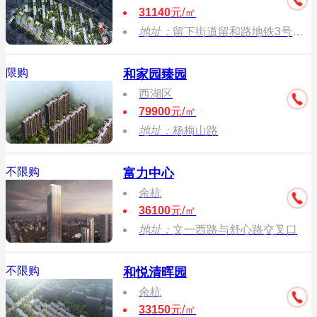
31140
元/㎡
地址：
留下街道留和路地铁3号线小和山站
限购
和家园臻园
西湖区
79900
元/㎡
地址：
杨梅山路
不限购
富力中心
余杭
36100
元/㎡
地址：
文一西路与舒心路交叉口
不限购
和悦清晖园
余杭
33150
元/㎡