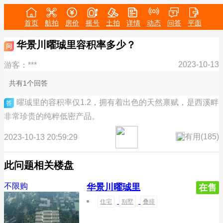
首页
航拍
房价
摇号
土拍
详情
动态
问答
平面
华景川曜珹里容积率多少？
问
2023-10-13
游客：***
共有1个回答
曜珹里的容积率仅1.2，拥有着出色的天然禀赋，是西溪畔
答
非常珍贵的纯粹低密产品。
有用(
185
)
2023-10-13 20:59:29
此问题相关楼盘
不限购
华景川曜珹里
在售
住宅
别墅
叠排