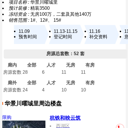
项目名称 :
华景川曜珹里
预计装修 :
精装3500
冻结资金 :
无房100万，二套及其他140万
销售范围 :
1#、12#、 15#
11.09
11.13-11.15
11.16
1
预售时间
登记时间
补交资料
房源总套数：52 套
廊内
全部
人才
无房
有房
房源套数
28
6
11
11
廊外
全部
人才
无房
有房
房源套数
24
4
10
10
华景川曜珹里周边楼盘
限购
杭铁和映云筑
西湖区