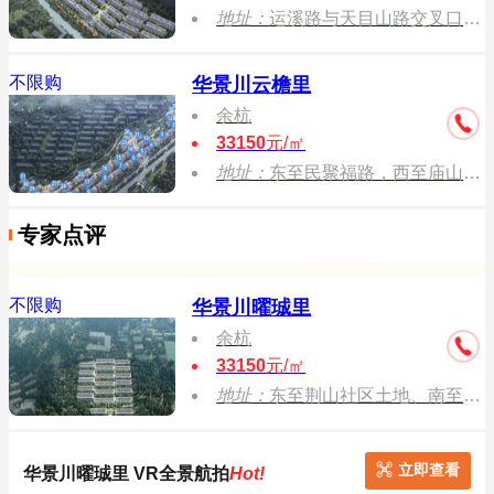
地址：
运溪路与天目山路交叉口东南侧约100米（融创金成.网诗园旁）
不限购
华景川云檐里
余杭
33150
元/㎡
地址：
东至民聚福路，西至庙山南路，南至闲林东路，北至规划公园绿地。
专家点评
不限购
华景川曜珹里
余杭
33150
元/㎡
地址：
东至荆山社区土地、南至省立同德医院、西至同德路、北至荆山湾路
立即查看
华景川曜珹里 VR全景航拍
Hot!