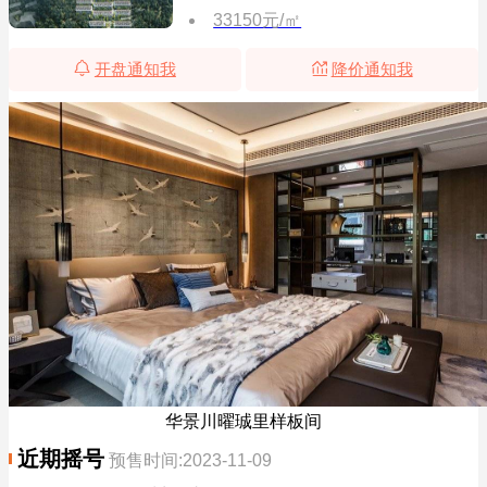
33150元/㎡
开盘通知我
降价通知我
华景川曜珹里样板间
近期摇号
预售时间:2023-11-09