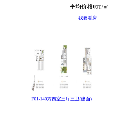
平均价格
0
元/㎡
我要看房
一房一价表
F01-140方四室三厅三卫(建面)