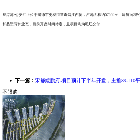
粤港湾·心安江上位于建德市更楼街道寿昌江西侧，占地面积约57559㎡，建筑面积约157
和叠墅两种业态，目前开盘时间待定，且项目均为毛坯交付
下一篇：
宋都鲲鹏府:项目预计下半年开盘，主推89-110
不限购