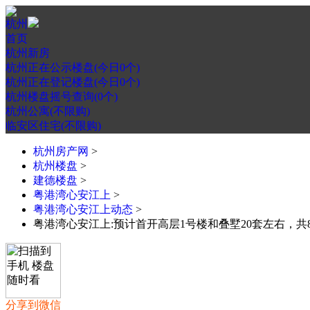
杭州
首页
杭州新房
杭州正在公示楼盘(今日0个)
杭州正在登记楼盘(今日0个)
杭州楼盘摇号查询(0个)
杭州公寓(不限购)
临安区住宅(不限购)
杭州房产网
>
杭州楼盘
>
建德楼盘
>
粤港湾心安江上
>
粤港湾心安江上动态
>
粤港湾心安江上:预计首开高层1号楼和叠墅20套左右，共8
分享到微信