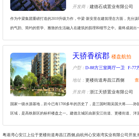
开发商：
建德石成置业有限公司
作为中梁集团重磅打造的2019升级力作，中梁·新安里在建筑理念方面，充
的气韵、简约的哲学、雅致的生活融入在建筑的肌理和细节之中。最终成就出
和...
天骄香槟郡
楼盘航拍
户型：
D-88方三室两厅一卫
F-7
地址：
更楼街道寿昌江西侧
查
开发商：
浙江天骄置业有限公司
国家一级水源基地，距今已有1700多年的历史了，是三国时期吴国大将——
区域，是高铁新区的标杆楼盘之一。建德主城区由新安江街道、更楼街道、洋
德...
粤港湾心安江上位于更楼街道寿昌江西侧,由杭州心安港湾实业有限公司开发