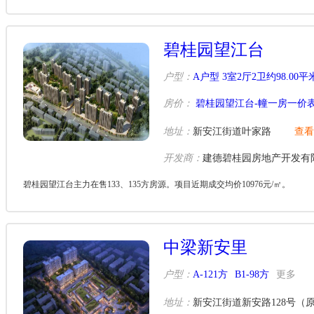
碧桂园望江台
户型：
A户型 3室2厅2卫约98.00平
房价：
碧桂园望江台-幢一房一价
地址：
新安江街道叶家路
查看
开发商：
建德碧桂园房地产开发有
碧桂园望江台主力在售133、135方房源。项目近期成交均价10976元/㎡。
中梁新安里
户型：
A-121方
B1-98方
更多
地址：
新安江街道新安路128号（