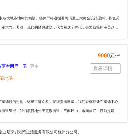
分汲取各大城市地标的精髓。整体严格遵循着阿玛尼三大黄金设计原则，将低调
一座大气、典雅、现代的经典建筑，代表着这个时代，去繁就简的审美趋势
9000
元/㎡
7方两室两厅一卫
更多
查看详情
看地图
孙韶建德候的封地，这里古迹众多，景观资源丰富，我们香槟郡处在建德中心
溪街道组成，我们项目地处于更楼街道，三面环山，东面临江，目前是建
,物业是深圳港湾生活服务有限公司杭州分公司。