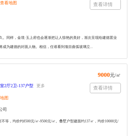
查看地图
查看详情
久。同样，金境·玉上府也会逐渐把让人惊艳的美好，渐次呈现给建德置业
成为建德的封面人物。相信，任谁看到项目曲弧玻璃立...
9000
元/㎡
4室2厅2卫-137户型
更多
查看详情
地图
公司
，均价约8500元/㎡-9500元/㎡。叠墅户型建面约137㎡，均价10000元/