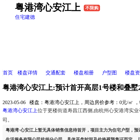
粤港湾心安江上
不限购
住宅
建德
首页
楼盘详情
交通配套
楼盘相册
户型图
楼盘资
粤港湾心安江上:预计首开高层1号楼和叠墅2
2023-05-06 楼盘：
粤港湾心安江上，周边房价参考：0元/㎡ 
粤港湾心安江上
位于更楼街道寿昌江西侧,由杭州心安港湾实业
司。
粤港湾·心安江上暂无具体销售信息待首开，项目主力为住宅户型，预计
生活服务有限公司杭州分公司，具体开盘时间及价格视预售证而定。 