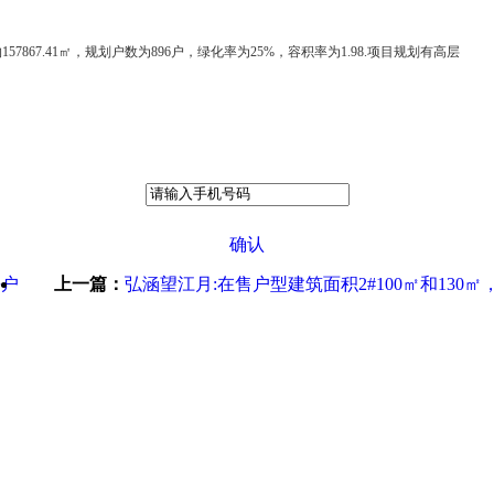
867.41㎡，规划户数为896户，绿化率为25%，容积率为1.98.项目规划有高层
确认
平户
上一篇：
弘涵望江月:在售户型建筑面积2#100㎡和130㎡