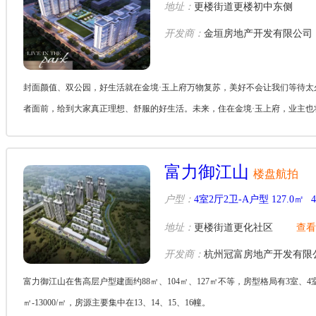
地址：
更楼街道更楼初中东侧
开发商：
金垣房地产开发有限公司
封面颜值、双公园，好生活就在金境·玉上府万物复苏，美好不会让我们等待太
者面前，给到大家真正理想、舒服的好生活。未来，住在金境·玉上府，业主也将
富力御江山
楼盘航拍
户型：
4室2厅2卫-A户型 127.0㎡
地址：
更楼街道更化社区
查看
开发商：
杭州冠富房地产开发有限
富力御江山在售高层户型建面约88㎡、104㎡、127㎡不等，房型格局有3室、4室不等
㎡-13000/㎡，房源主要集中在13、14、15、16幢。