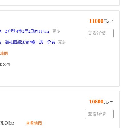
11000
元/㎡
米
B户型 4室2厅2卫约117m2
更多
查看详情
表
碧桂园望江台3幢一房一价表
更多
地图
限公司
10800
元/㎡
查看详情
原影剧院）
查看地图