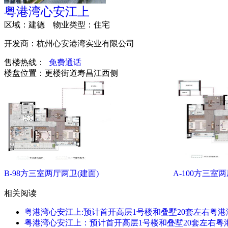
粤港湾心安江上
区域：
建德
物业类型：
住宅
开发商：
杭州心安港湾实业有限公司
售楼热线：
免费通话
楼盘位置：
更楼街道寿昌江西侧
B-98方三室两厅两卫(建面)
A-100方三室
相关阅读
粤港湾心安江上:预计首开高层1号楼和叠墅20套左右
粤港
粤港湾心安江上：预计首开高层1号楼和叠墅20套左右
粤