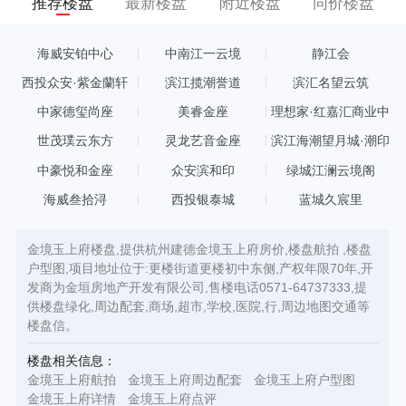
推荐楼盘
最新楼盘
附近楼盘
同价楼盘
海威安铂中心
中南江一云境
静江会
西投众安·紫金蘭轩
滨江揽潮誉道
滨汇名望云筑
中家德玺尚座
美睿金座
理想家·红嘉汇商业中
心
世茂璞云东方
灵龙艺音金座
滨江海潮望月城·潮印
中豪悦和金座
众安滨和印
绿城江澜云境阁
海威叁拾浔
西投银泰城
蓝城久宸里
金境玉上府楼盘,提供杭州建德金境玉上府房价,楼盘航拍 ,楼盘
户型图,项目地址位于:更楼街道更楼初中东侧,产权年限70年,开
发商为金垣房地产开发有限公司,售楼电话0571-64737333,提
供楼盘绿化,周边配套,商场,超市,学校,医院,行,周边地图交通等
楼盘信。
楼盘相关信息：
金境玉上府航拍
金境玉上府周边配套
金境玉上府户型图
金境玉上府详情
金境玉上府点评