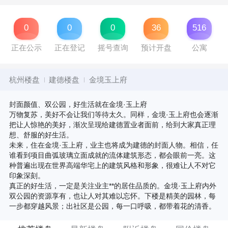
0
0
0
36
516
正在公示
正在登记
摇号查询
预计开盘
公寓
杭州楼盘
建德楼盘
金境玉上府
封面颜值、双公园，好生活就在金境·玉上府
万物复苏，美好不会让我们等待太久。同样，金境·玉上府也会逐渐
把让人惊艳的美好，渐次呈现给建德置业者面前，给到大家真正理
想、舒服的好生活。
未来，住在金境·玉上府，业主也将成为建德的封面人物。相信，任
谁看到项目曲弧玻璃立面成就的流体建筑形态，都会眼前一亮。这
种普遍出现在世界高端华宅上的建筑风格和形象，很难让人不对它
印象深刻。
真正的好生活，一定是关注业主**的居住品质的。金境·玉上府内外
双公园的资源享有，也让人对其难以忘怀。下楼是精美的园林，每
一步都穿越风景；出社区是公园，每一口呼吸，都带着花的清香。