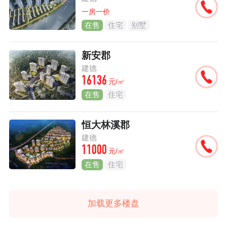
一房一价
在售
住宅
别墅
新安郡
建德
16136
元/㎡
在售
住宅
恒大林溪郡
建德
11000
元/㎡
在售
住宅
加载更多楼盘