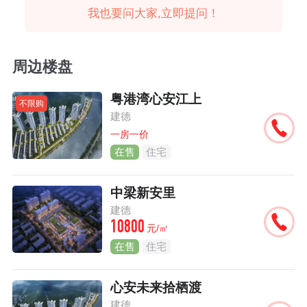
我也要问大家,立即提问！
周边楼盘
粤港湾心安江上
不限购
建德
一房一价
在售
住宅
中梁新安里
建德
10800
元/㎡
在售
住宅
心安未来拾栖渡
建德