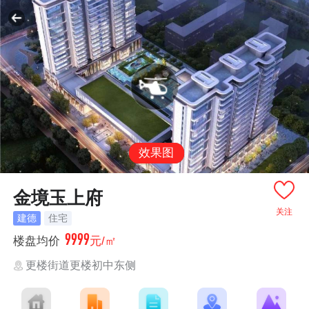
效果图
金境玉上府
关注
建德
住宅
9999
楼盘均价
元/㎡
更楼街道更楼初中东侧