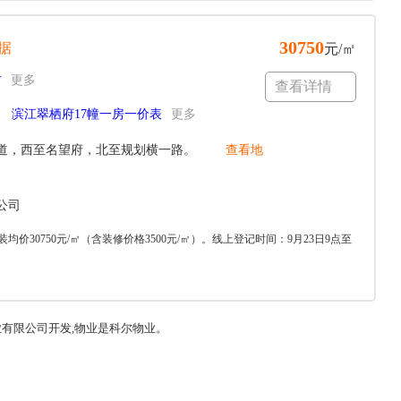
30750
据
元/㎡
方
更多
查看详情
滨江翠栖府17幢一房一价表
更多
道，西至名望府，北至规划横一路。
查看地
公司
装均价30750元/㎡（含装修价格3500元/㎡）。线上登记时间：9月23日9点至
业有限公司开发,物业是科尔物业。