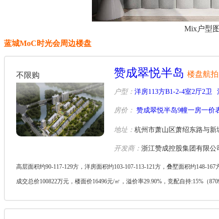
Mix户型
蓝城MoC时光会周边楼盘
赞成翠悦半岛
楼盘航拍
不限购
户型：
洋房113方B1-2-4室2厅2卫
房价：
赞成翠悦半岛9幢一房一价
地址：
杭州市萧山区萧绍东路与新城
开发商：
浙江赞成控股集团有限公
高层面积约90-117-129方，洋房面积约103-107-113-121方，叠墅面积约148
成交总价100822万元，楼面价16496元/㎡，溢价率29.90%，竞配自持:15%（
层...