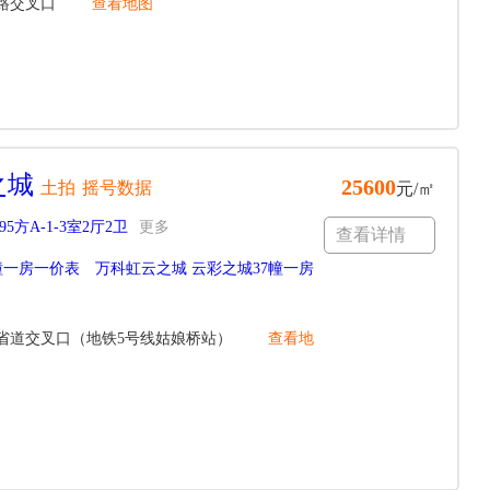
路交叉口
查看地图
之城
25600
土拍
摇号数据
元/㎡
95方A-1-3室2厅2卫
更多
查看详情
幢一房一价表
万科虹云之城 云彩之城37幢一房
省道交叉口（地铁5号线姑娘桥站）
查看地