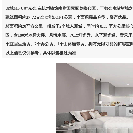
蓝城Mo.C时光会,在杭州钱塘南岸国际亚奥核心区，于都会南站新城
建筑面积约27-72㎡全功能LOFT公寓，小面积臻品户型，资产优品。
总面积约20平方公里，相当于2个城东新城，同时约 8.53 平方公
区，含180米地标大楼、风情水廊、水上灯光秀、水下观光道、音乐厅、sh
个宜居生活坊、2个办公坊、1个山体涵养坊。拥有无限可能的扩容空
以上信息仅供参考，具体以售楼处为准