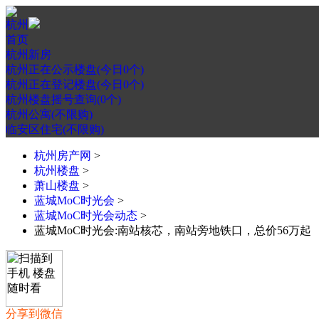
杭州
首页
杭州新房
杭州正在公示楼盘(今日0个)
杭州正在登记楼盘(今日0个)
杭州楼盘摇号查询(0个)
杭州公寓(不限购)
临安区住宅(不限购)
杭州房产网
>
杭州楼盘
>
萧山楼盘
>
蓝城MoC时光会
>
蓝城MoC时光会动态
>
蓝城MoC时光会:南站核芯，南站旁地铁口，总价56万起
分享到微信