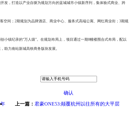
四期开发，打造以产业自驱为规划方向的蓝城城市小镇新序列，集体验式商业、跨
间、创客空间；2期规划为品牌酒店、商业中心、服务式高端公寓、网红商业街；3期规
到创小镇纪录的“万人级”。在规划布局上，项目通过一期8幢楼围合式布局，配以
形态，助力南站新城高铁商务版块发展。
确认
0年
上一篇：
君豪ONE53:颠覆杭州以往所有的大平层