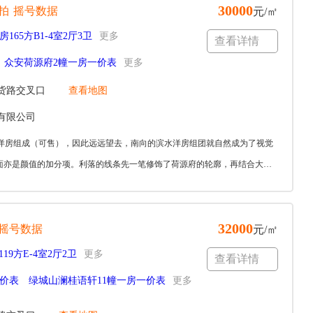
30000
拍
摇号数据
元/㎡
房165方B1-4室2厅3卫
更多
查看详情
众安荷源府2幢一房一价表
更多
货路交叉口
查看地图
有限公司
幢7层洋房组成（可售），因此远远望去，南向的滨水洋房组团就自然成为了视觉
面亦是颜值的加分项。利落的线条先一笔修饰了荷源府的轮廓，再结合大面
32000
摇号数据
元/㎡
19方E-4室2厅2卫
更多
查看详情
一价表
绿城山澜桂语轩11幢一房一价表
更多