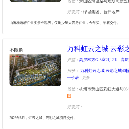
地址：
萧山区海塘路与规划高新五
开发商：
绿城集团、首开地产
山澜桂语轩在售实景准现房，仅剩少量大四房在售，今年买、年底交付。
万科虹云之城 云彩
不限购
户型：
高层89方G-3室2厅2卫
高层
房价：
万科虹云之城 云彩之城40
一价表
更多
地址：
杭州市萧山区彩虹大道与03
图
开发商：
2023年8月，虹云之城、云彩之城项目交付。