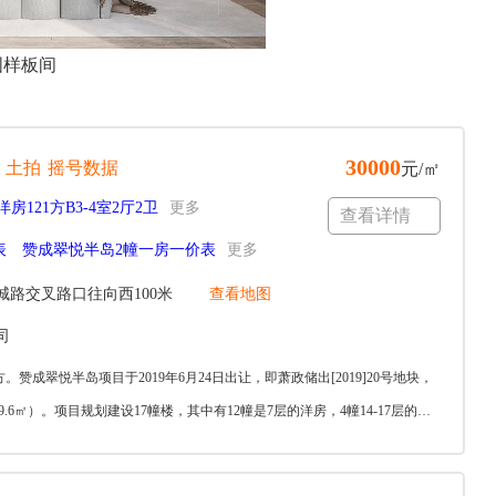
图样板间
30000
土拍
摇号数据
元/㎡
洋房121方B3-4室2厅2卫
更多
查看详情
表
赞成翠悦半岛2幢一房一价表
更多
路交叉路口往向西100米
查看地图
司
-167方。赞成翠悦半岛项目于2019年6月24日出让，即萧政储出[2019]20号地块，
8709.6㎡）。项目规划建设17幢楼，其中有12幢是7层的洋房，4幢14-17层的高