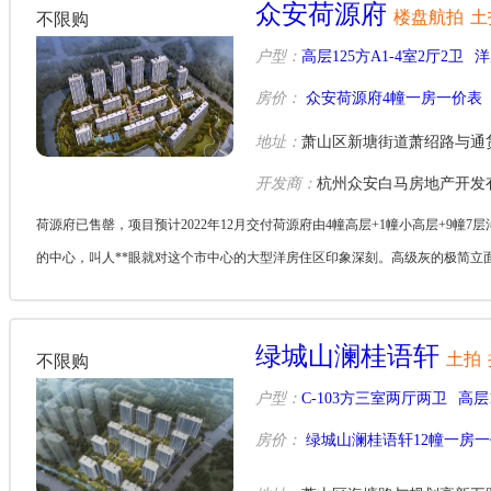
众安荷源府
楼盘航拍
土
不限购
户型：
高层125方A1-4室2厅2卫
洋
房价：
众安荷源府4幢一房一价表
地址：
萧山区新塘街道萧绍路与通
开发商：
杭州众安白马房地产开发
荷源府已售罄，项目预计2022年12月交付荷源府由4幢高层+1幢小高层+9
的中心，叫人**眼就对这个市中心的大型洋房住区印象深刻。高级灰的极简立
积...
绿城山澜桂语轩
土拍
不限购
户型：
C-103方三室两厅两卫
高层1
房价：
绿城山澜桂语轩12幢一房