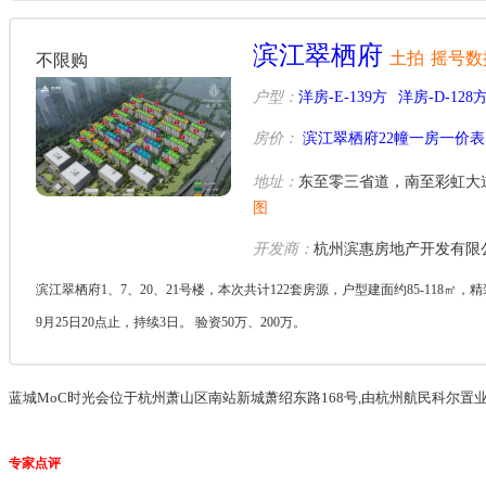
滨江翠栖府
土拍
摇号数
不限购
户型：
洋房-E-139方
洋房-D-128
房价：
滨江翠栖府22幢一房一价表
地址：
东至零三省道，南至彩虹大
图
开发商：
杭州滨惠房地产开发有限
滨江翠栖府1、7、20、21号楼，本次共计122套房源，户型建面约85-118㎡，精
9月25日20点止，持续3日。 验资50万、200万。
蓝城MoC时光会位于杭州萧山区南站新城萧绍东路168号,由杭州航民科尔置
专家点评