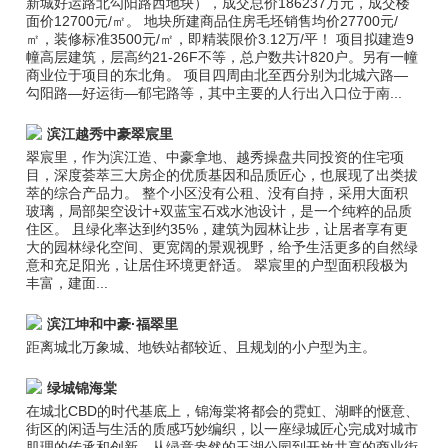
新城好运路北勾阳路西地块），成交总价186237万元，成交楼
面价12700元/㎡。 地块所建商品住房毛坯销售均价27700元/
㎡，装修标准3500元/㎡，即精装限价3.12万/平！ 项目拟建造9
幢高层建筑，层高约21-26F不等，总户数共计820户。另有一幢
商业位于项目的东北角。 项目四周由北至西分别为北城六路—
勾阳路—好运街—郁宅路等，其中主要的人行出入口位于南...
滨江越秀中豪翠宸里
翠宸里，作为滨江造、中豪拿地、越秀操盘共同投资的住宅项
目，深度荟萃三大房企的优质基因和品质匠心，也展现了出类拔
萃的综合产品力。 整个小区没有公租、没有自持，采用大面积
玻璃，局部架空设计+双蓝宝石戏水池设计，是一个纯粹的品质
住区。 且绿化率达到约35%，建筑为园林让步，让居者享有更
大的园林绿化空间、更宽阔的景观视野，给予生活更多的自然绿
意和充足阳光，让居住环境更舒适。 翠宸里的户型面积段极为
丰富，建面...
滨江坤和中豪·福翠里
距离城北万象城、地铁站都较近、且规划的小户型为主。
绿城锦海棠
在城北CBD的时代基底上，锦海棠将都会的霓虹、湖畔的惬意、
街区的闲适与生活的质感巧妙编织，以一座绿城匠心完成对城市
肌理的传承和创新，从绿意盎然的玉湖公园到开放共享的商业街