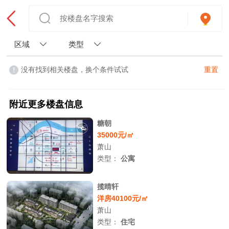
区域
类型
没有找到相关楼盘，换个条件试试
重置
附近更多楼盘信息
糖朝
35000元/㎡
萧山
类型：
公寓
揽晴轩
洋房40100元/㎡
萧山
类型：
住宅