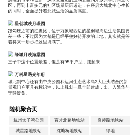
区，再到丰富多元的社区场景层层递进，在序启大城北中心生长
的同时，全面提升着北城生活的品质高度。
星创城映月璟园
跟勾庄之前的红盘比，位于万象城西边的星创城周边生活氛围要
差一些；不过因为大都是已经平整好待开发的土地，其实就是等
着将来一步步把这里填满了。
绿城月映海棠园
三子中这个位置最差，但是有95平户型，摇起来
万科星遇光年府
城北副中心还有由中央公园和运河生态艺术岛2大巨头结合的新
景观门户更具有标识性，以上规划一旦全部建成，出、入繁华与
宁静皆备。
随机聚合页
杭州太子湾公园
育才北路地铁站
良睦路地铁站
城星路地铁站
沈塘桥地铁站
绿地