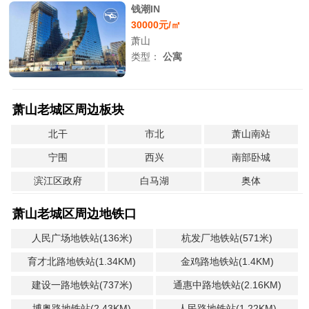
钱潮IN
30000元/㎡
萧山
类型：
公寓
萧山老城区周边板块
北干
市北
萧山南站
宁围
西兴
南部卧城
滨江区政府
白马湖
奥体
萧山老城区周边地铁口
人民广场地铁站(136米)
杭发厂地铁站(571米)
育才北路地铁站(1.34KM)
金鸡路地铁站(1.4KM)
建设一路地铁站(737米)
通惠中路地铁站(2.16KM)
博奥路地铁站(2.43KM)
人民路地铁站(1.22KM)