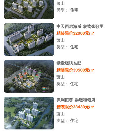
萧山
类型：
住宅
中天西房海威·宸鹭弦歌里
精装限价32000元/㎡
萧山
类型：
住宅
樾章璟琇名邸
精装限价39500元/㎡
萧山
类型：
住宅
保利恒尊·崇璟和颂府
精装限价33430元/㎡
萧山
类型：
住宅