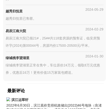
2024-05-29
越秀归悦里
越秀归悦里已售罄。
2024-02-29
易辰江南大院
易辰江南大院已领21#，25##共118套房源的预售证，临安房预
许字(2024)第00044号，房源均价17500-20500元/平米。
2024-01-30
绿城桃李望湖里
绿城桃李望湖里正常在售中，车位原价24万元，领取8万元优惠
券，优惠后16万！更有价值15万家装包赠送。
最新评论
滨江运翠轩
2022年6月30日，滨江底价竞得杭政储出[2022]46号地块（良渚