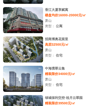
香江大厦享赋寓
楼盘均价16000-20000元/㎡
萧山
类型：
公寓
招商博奥花宸里
高层32500元/㎡
萧山
类型：
住宅
中海璞翠云集
精装限价34000元/㎡
萧山
类型：
住宅
绿城保利交控·桂月云翠园
精装限价39500元/㎡