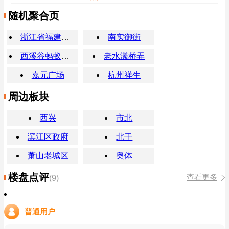
随机聚合页
浙江省福建商会
南实御街
西溪谷蚂蚁金服大厦
老水漾桥弄
嘉元广场
杭州祥生
周边板块
西兴
市北
滨江区政府
北干
萧山老城区
奥体
楼盘点评
查看更多
(9)
普通用户