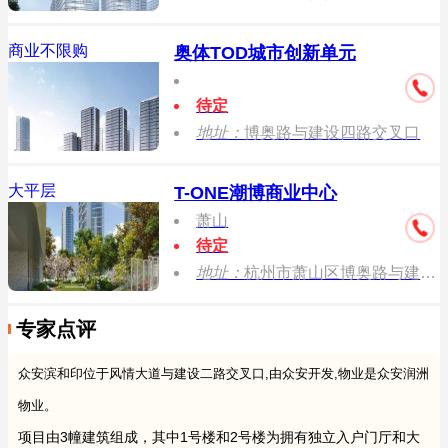
商业不限购
奥体TOD城市创新单元
待定
地址：
博奥路与建设四路交叉口
大平层
T-ONE潮博商业中心
萧山
待定
地址：
杭州市萧山区博奥路与建设路交叉口
专家点评
众安滨和印位于风情大道与建设二路交叉口,由众安开发,物业是众安润洲
物业。
项目由3幢建筑组成，其中1号楼和2号楼为拥有独立入户门厅和大