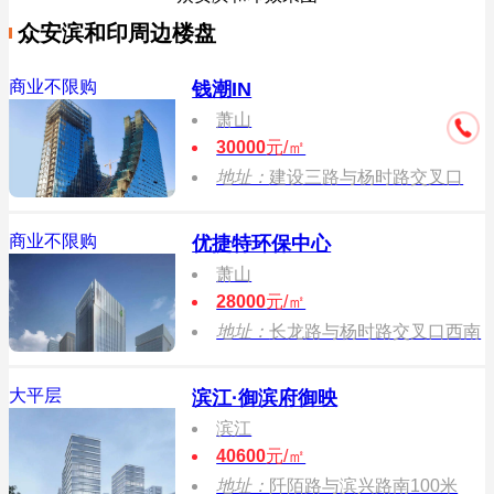
众安滨和印周边楼盘
商业不限购
钱潮IN
萧山
30000
元/㎡
地址：
建设三路与杨时路交叉口
商业不限购
优捷特环保中心
萧山
28000
元/㎡
地址：
长龙路与杨时路交叉口西南
大平层
滨江·御滨府御映
滨江
40600
元/㎡
地址：
阡陌路与滨兴路南100米