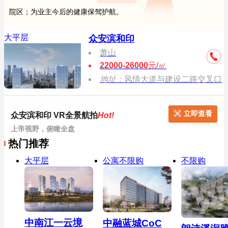
院区；为业主今后的健康保驾护航。
大平层
众安滨和印
萧山
22000-26000
元/㎡
地址：
风情大道与建设二路交叉口
立即查看
众安滨和印 VR全景航拍
Hot!
上帝视野，俯瞰全盘
热门推荐
大平层
公寓不限购
不限购
中南江一云境
中融蓝城CoC