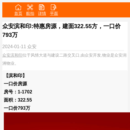
首页
航拍
详情
平面
众安滨和印:特惠房源，建面322.55方，一口价
793万
2024-01-11
众安
众安滨和印
位于风情大道与建设二路交叉口,由众安开发,物业是众安润
洲物业。
【滨和印】
一口价房源
房号：1-1702
面积：322.55
一口价793万