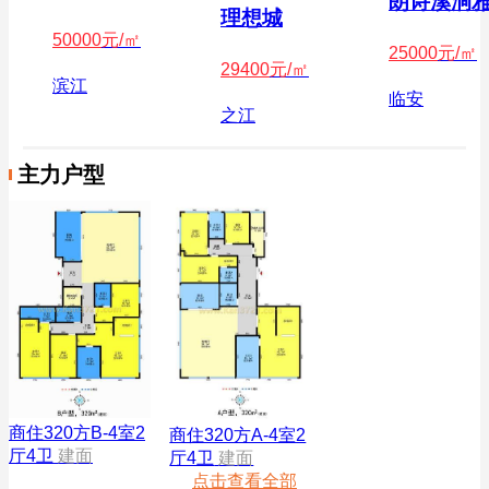
朗诗溪涧
理想城
50000
元/㎡
25000
元/㎡
29400
元/㎡
滨江
临安
之江
主力户型
商住320方B-4室2
商住320方A-4室2
厅4卫
建面
厅4卫
建面
点击查看全部