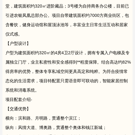
堂，建筑面积约320㎡进阶藏品；3号楼为自持商务办公楼，目前已
引进农银凤凰总部办公。项目自带建筑面积约7000方商业街区，包
含餐饮，健身运动馆和屋顶泳池等，丰富业主日常生活互动和居家
仪式感。
【户型设计】
户型为建筑面积约320㎡的4房4卫2厅设计，拥有专属入户电梯及专
属独立门厅，业主私密性和安全感得到**程度保障。结合高达约82%
得房率的优势，整体专享私域空间更具高定和纯粹。为符合疫情常
态化的生活需求，项目特配置只需语音即可联动的，智能家居控制
系统和消毒系统。
项目配套介绍-
【交通优势】
横向：滨和路、月明路，贯通整个滨江；
纵向：风情大道、博奥路，贯通整个奥体和钱江新城；