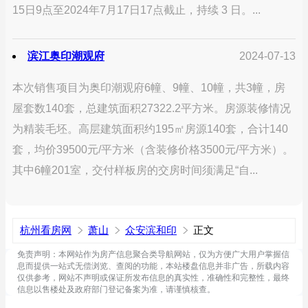
15日9点至2024年7月17日17点截止，持续 3 日。...
滨江奥印潮观府
2024-07-13
本次销售项目为奥印潮观府6幢、9幢、10幢，共3幢，房
屋套数140套，总建筑面积27322.2平方米。房源装修情况
为精装毛坯。高层建筑面积约195㎡房源140套，合计140
套，均价39500元/平方米（含装修价格3500元/平方米）。
其中6幢201室，交付样板房的交房时间须满足“自...
杭州看房网
萧山
众安滨和印
正文
免责声明：本网站作为房产信息聚合类导航网站，仅为方便广大用户掌握信
息而提供一站式无偿浏览、查阅的功能，本站楼盘信息并非广告，所载内容
仅供参考，网站不声明或保证所发布信息的真实性，准确性和完整性，最终
信息以售楼处及政府部门登记备案为准，请谨慎核查。