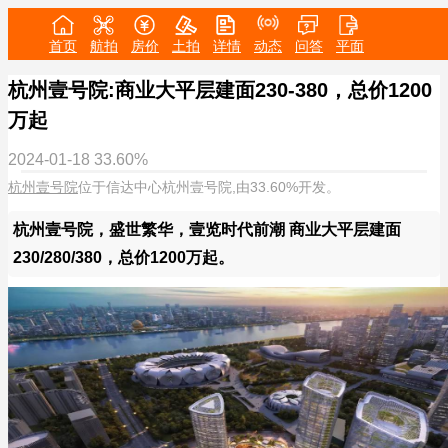
首页
航拍
房价
土拍
详情
动态
问答
平面
杭州壹号院:商业大平层建面230-380，总价1200
万起
2024-01-18
33.60%
杭州壹号院
位于信达中心杭州壹号院,由33.60%开发。
杭州壹号院，盛世繁华，壹览时代前潮 商业大平层建面
230/280/380，总价1200万起。