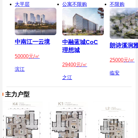
大平层
公寓不限购
不限购
中南江一云境
中融蓝城CoC
朗诗溪涧
理想城
50000
元/㎡
25000
元/㎡
29400
元/㎡
滨江
临安
之江
主力户型