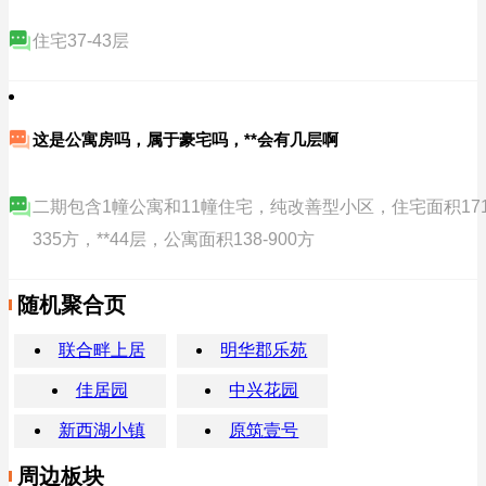
住宅37-43层
这是公寓房吗，属于豪宅吗，**会有几层啊
二期包含1幢公寓和11幢住宅，纯改善型小区，住宅面积171
335方，**44层，公寓面积138-900方
随机聚合页
联合畔上居
明华郡乐苑
佳居园
中兴花园
新西湖小镇
原筑壹号
周边板块