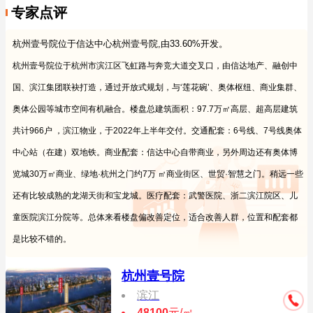
专家点评
杭州壹号院位于信达中心杭州壹号院,由33.60%开发。
杭州壹号院位于杭州市滨江区飞虹路与奔竞大道交叉口，由信达地产、融创中
国、滨江集团联袂打造，通过开放式规划，与‘莲花碗’、奥体枢纽、商业集群、
奥体公园等城市空间有机融合。楼盘总建筑面积：97.7万㎡高层、超高层建筑
共计966户
，滨江物业，于2022年上半年交付。交通配套：6号线、7号线奥体
中心站（在建）双地铁。商业配套：信达中心自带商业，另外周边还有奥体博
览城30万㎡商业、绿地·杭州之门约7万 ㎡商业街区、世贸·智慧之门。稍远一些
还有比较成熟的龙湖天街和宝龙城。医疗配套：武警医院、浙二滨江院区、儿
童医院滨江分院等。总体来看楼盘偏改善定位，适合改善人群，位置和配套都
是比较不错的。
杭州壹号院
滨江
48100
元/㎡