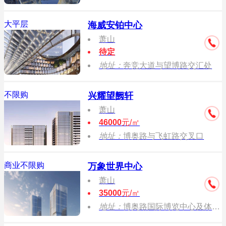
大平层
海威安铂中心
萧山
待定
地址：
奔竞大道与望博路交汇处
不限购
兴耀望阙轩
萧山
46000
元/㎡
地址：
博奥路与飞虹路交叉口
商业不限购
万象世界中心
萧山
35000
元/㎡
地址：
博奥路国际博览中心及体育游泳馆之间