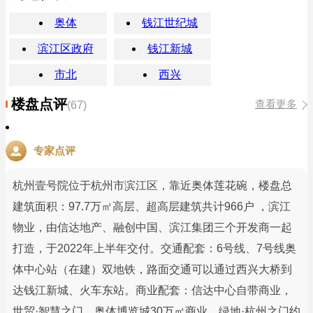
奥体
钱江世纪城
滨江区政府
钱江新城
市北
西兴
楼盘点评
查看更多
(67)
专家点评
杭州壹号院位于杭州市滨江区，靠近奥体莲花碗，楼盘总
建筑面积：97.7万㎡高层、超高层建筑共计966户 ，滨江
物业，由信达地产、融创中国、滨江集团三个开发商一起
打造，于2022年上半年交付。交通配套：6号线、7号线奥
体中心站（在建）双地铁，路面交通可以通过西兴大桥到
达钱江新城、火车东站。商业配套：信达中心自带商业，
世贸·智慧之门，奥体博览城30万㎡商业、绿地·杭州之门约