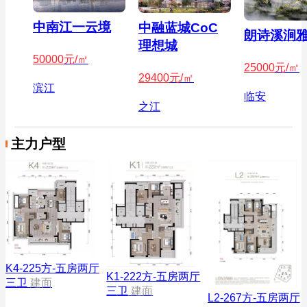
中南江一云境
中融蓝城CoC
朗诗溪涧
理想城
50000
元/㎡
25000
元/㎡
29400
元/㎡
滨江
临安
之江
主力户型
K4-225方-五房两厅
K1-222方-五房两厅
三卫
建面
三卫
建面
L2-267方-五房两厅