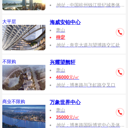
地址：
中国杭州钱江世纪城奥体博览城奔竞大道（国际博览中心西侧）
大平层
海威安铂中心
萧山
待定
地址：
奔竞大道与望博路交汇处
不限购
兴耀望阙轩
萧山
46000
元/㎡
地址：
博奥路与飞虹路交叉口
商业不限购
万象世界中心
萧山
35000
元/㎡
地址：
博奥路国际博览中心及体育游泳馆之间