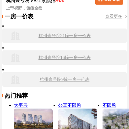
杭州壹号院 VR全景航拍
Hot!
上帝视野，俯瞰全盘
一房一价表
查看更多
杭州壹号院21幢一房一价表
杭州壹号院16幢一房一价表
杭州壹号院9幢一房一价表
热门推荐
大平层
公寓不限购
不限购