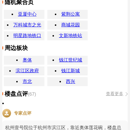
随机聚合页
亚厦中心
紫荆公寓
万科城市之光
商城花园
明星路地铁口
文新地铁站
周边板块
奥体
钱江世纪城
滨江区政府
钱江新城
市北
西兴
楼盘点评
查看更多
(67)
专家点评
杭州壹号院位于杭州市滨江区，靠近奥体莲花碗，楼盘总