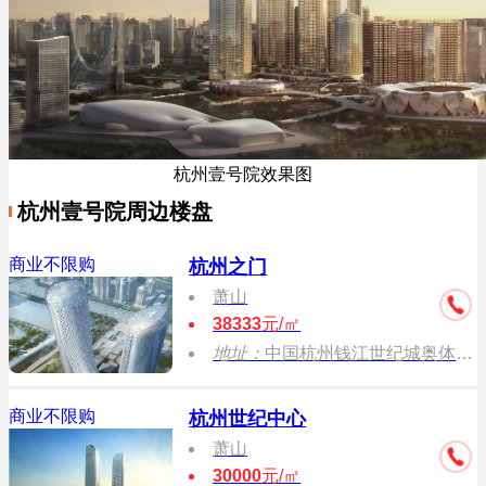
杭州壹号院效果图
杭州壹号院周边楼盘
商业不限购
杭州之门
萧山
38333
元/㎡
地址：
中国杭州钱江世纪城奥体博览城奔竞大道（国际博览中心西侧）
商业不限购
杭州世纪中心
萧山
30000
元/㎡