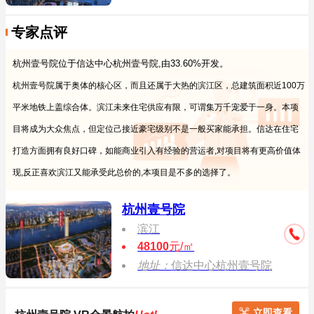
专家点评
杭州壹号院位于信达中心杭州壹号院,由33.60%开发。
杭州壹号院属于奥体的核心区，而且还属于大热的滨江区，总建筑面积近100万
平米地铁上盖综合体。滨江未来住宅供应有限，可谓集万千宠爱于一身。本项
目将成为大众焦点，但定位己接近豪宅级别不是一般买家能承担。信达在住宅
打造方面拥有良好口碑，如能商业引入有经验的营运者,对项目将有更高价值体
现,反正喜欢滨江又能承受此总价的,本项目是不多的选择了。
杭州壹号院
滨江
48100
元/㎡
地址：
信达中心杭州壹号院
立即查看