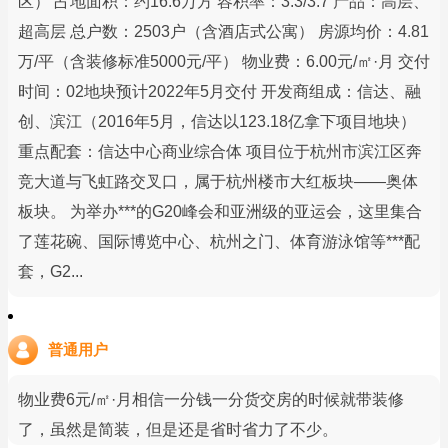
区） 占地面积：约16.6万方 容积率：3.3/3.7 产品：高层、
超高层 总户数：2503户（含酒店式公寓） 房源均价：4.81
万/平（含装修标准5000元/平） 物业费：6.00元/㎡·月 交付
时间：02地块预计2022年5月交付 开发商组成：信达、融
创、滨江（2016年5月，信达以123.18亿拿下项目地块）
重点配套：信达中心商业综合体 项目位于杭州市滨江区奔
竞大道与飞虹路交叉口，属于杭州楼市大红板块——奥体
板块。 为举办***的G20峰会和亚洲级的亚运会，这里集合
了莲花碗、国际博览中心、杭州之门、体育游泳馆等***配
套，G2...
普通用户
物业费6元/㎡·月相信一分钱一分货交房的时候就带装修
了，虽然是简装，但是还是省时省力了不少。