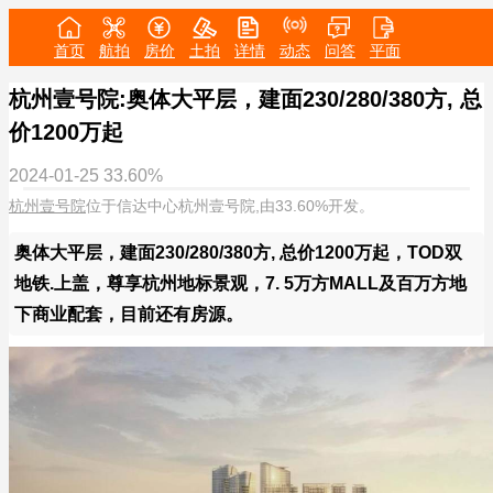
首页
航拍
房价
土拍
详情
动态
问答
平面
杭州壹号院:奥体大平层，建面230/280/380方, 总
价1200万起
2024-01-25
33.60%
杭州壹号院
位于信达中心杭州壹号院,由33.60%开发。
奥体大平层，建面230/280/380方, 总价1200万起，TOD双
地铁.上盖，尊享杭州地标景观，7. 5万方MALL及百万方地
下商业配套，目前还有房源。