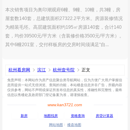
本次销售项目为奥印潮观府6幢、9幢、10幢，共3幢，房
屋套数140套，总建筑面积27322.2平方米。房源装修情况
为精装毛坯。高层建筑面积约195㎡房源140套，合计140
套，均价39500元/平方米（含装修价格3500元/平方米）。
其中6幢201室，交付样板房的交房时间须满足“自...
杭州看房网
滨江
杭州壹号院
正文
免责声明：本网站作为房产信息聚合类导航网站，仅为方便广大用户掌握信
息而提供一站式无偿浏览、查阅的功能，本站楼盘信息并非广告，所载内容
仅供参考，网站不声明或保证所发布信息的真实性，准确性和完整性，最终
信息以售楼处及政府部门登记备案为准，请谨慎核查。
www.kan3721.com
新房
地图找房
资格查询
房贷计算器
网站地图
楼盘地图