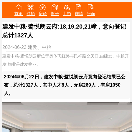
首页
航拍
房价
摇号
土拍
详情
平面
建发中粮·鹭悦朗云府:18,19,20,21幢，意向登记
总计1327人
2024-06-23
建发、中粮
建发中粮·鹭悦朗云府
位于奥体飞虹路与民祥路交叉口,由建发、中粮开
发,物业是建发物业。
2024年06月22日，建发中粮·鹭悦朗云府意向登记结果已公
布，总计1327人，其中人才8人，无房269人，有房1050
人。