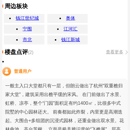
周边板块
钱江世纪城
奥体
宁围
江河汇
市北
钱江新城
楼盘点评
查看更多
(2)
普通用户
一般主入口大堂都只有一层，但朗云做出了杭州“双重檐归
家大堂”，建筑采用出檐平缓的宋风。 在门前做出了水景、
虹桥、凉亭，整个“门园”面积足有约1400㎡，比很多中式
院墅的中心园林还大。 前奏都如此炸裂，内里更是高潮迭
起。大围合+多组团的沉浸式园林，还重金做出双水景。花
林曲池，高台芳榭。 立面是极具辨识度的“飞檐屏”，层高