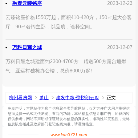
融泰云臻铭座
2023-12-23
云臻铭座价格1550万起，面积410-420方，150㎡超大会客
厅，90㎡奢阔主卧，以品质，诠释空间。
万科日耀之城
2023-12-07
万科日耀之城建面约2300-4700方，赠送500方露台通燃
气，亚运村独栋办公楼，总价8000万起!
杭州看房网
萧山
建发中粮·鹭悦朗云府
正文
免责声明：本网站作为房产信息聚合类导航网站，仅为方便广大用户掌握信
息而提供一站式无偿浏览、查阅的功能，本站楼盘信息并非广告，所载内容
仅供参考，网站不声明或保证所发布信息的真实性，准确性和完整性，最终
信息以售楼处及政府部门登记备案为准，请谨慎核查。
www.kan3721.com