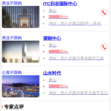
商业不限购
ITC归谷国际中心
萧山
30000
元/㎡
地址：
市心北路2000号（盈丰路地铁站D出口，与皓月路交叉口）
商业不限购
望朝中心
萧山
40000
元/㎡
地址：
市心北路与盈丰路交汇处
公寓不限购
山水时代
萧山
39000
元/㎡
地址：
市心北路与奔竞大道交叉口
专家点评