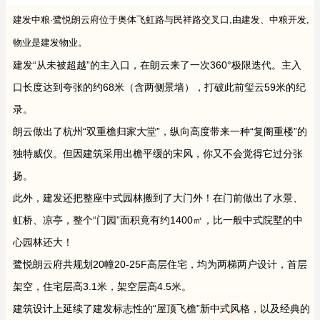
建发中粮·鹭悦朗云府位于奥体飞虹路与民祥路交叉口,由建发、中粮开发,
物业是建发物业。
建发“从未被超越”的主入口，在朗云来了一次360°极限迭代。主入
口长度达到夸张的约68米（含两侧景墙），打破此前玺云59米的纪
录。
朗云做出了杭州“双重檐归家大堂”，纵向高度带来一种“复阁重楼”的
独特威仪。但因建筑采用出檐平缓的宋风，你又不会觉得它过分张
扬。
此外，建发还把整座中式园林搬到了大门外！在门前做出了水景、
虹桥、凉亭，整个“门园”面积竟有约1400㎡，比一般中式院墅的中
心园林还大！
鹭悦朗云府共规划20幢20-25F高层住宅，均为两梯两户设计，首层
架空，住宅层高3.1米，架空层高4.5米。
建筑设计上延续了建发标志性的“屋顶飞檐”新中式风格，以及经典的