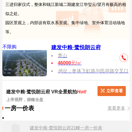
三进归家仪式，整体和钱江新城二期建发江华玺云/望月有极高的相
似之处。
园区景观上，内部设有双水系景观、集中绿地、室外体育活动场地
等。
不限购
建发中粮·鹭悦朗云府
萧山
46000
元/㎡
地址：
奥体飞虹路与民祥路交叉口
立即查看
建发中粮·鹭悦朗云府 VR全景航拍
Hot!
上帝视野，俯瞰全盘
一房一价表
查看更多
建发中粮·鹭悦朗云府21幢一房一价表