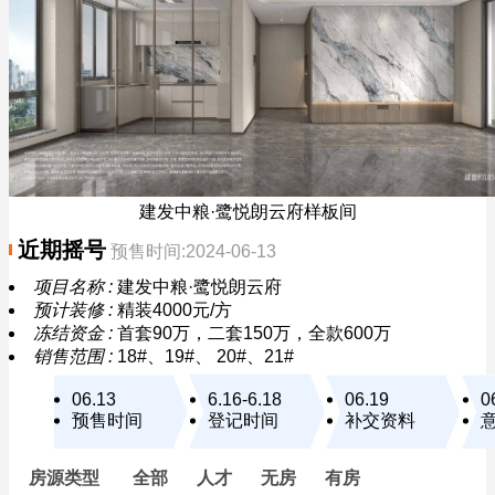
建发中粮·鹭悦朗云府样板间
近期摇号
预售时间:2024-06-13
项目名称 :
建发中粮·鹭悦朗云府
预计装修 :
精装4000元/方
冻结资金 :
首套90万，二套150万，全款600万
销售范围 :
18#、19#、 20#、21#
06.13
6.16-6.18
06.19
0
预售时间
登记时间
补交资料
房源类型
全部
人才
无房
有房