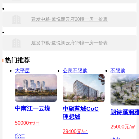
建发中粮·鹭悦朗云府20幢一房一价表
建发中粮·鹭悦朗云府19幢一房一价表
热门推荐
大平层
公寓不限购
不限购
中南江一云境
中融蓝城CoC
朗诗溪涧
理想城
50000
元/㎡
25000
元/㎡
29400
元/㎡
滨江