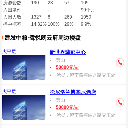
房源套数
190
28
57
105
入围条件
-
-
90个月
入围
人数
1327
8
269
1050
摇中概率
14.32%
100%
29%
9.9%
建发中粮·鹭悦朗云府周边楼盘
大平层
新世界翡郦中心
萧山
50000
元/㎡
地址：
鸿宁路与皓月路交汇处
大平层
托尼洛兰博基尼酒店
萧山
50000
元/㎡
地址：
鸿宁路与皓月路交汇处