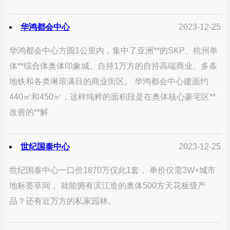
华鸿都会中心
2023-12-25
华鸿都会中心方圆1公里内，集中了亚洲**的SKP、杭州单
体**综合体奥体印象城、自持1万方的自持高端商业、多条
地铁和各类琳琅满目的商业街区。 华鸿都会中心建面约
440㎡和450㎡，这样纯粹的面积段是在奥体核心豪宅区**
改善的**解
世纪国泰中心
2023-12-25
世纪国泰中心一口价1870万仅此1套， 单价仅需3W+城市
地标荟萃间， 就能拥有滨江造的奥体500方天花板级产
品？还有近万方的私家园林。