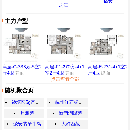
临安
之江
主力户型
高层-G-333方-5室2
高层-F1-270方-4+1
高层-E-231-4+1室2
厅4卫
建面
室2厅4卫
建面
厅4卫
建面
点击查看全部
随机聚合页
钱塘区5g产业先导园
杭州红石板农贸市场
月雅苑
新南湖绿苑
荣安翡翠半岛
大浒西苑