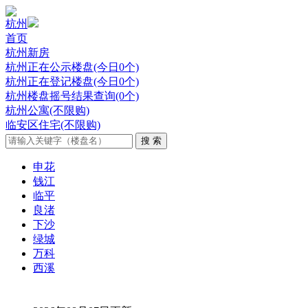
杭州
首页
杭州新房
杭州正在公示楼盘(今日0个)
杭州正在登记楼盘(今日0个)
杭州楼盘摇号结果查询(0个)
杭州公寓(不限购)
临安区住宅(不限购)
申花
钱江
临平
良渚
下沙
绿城
万科
西溪