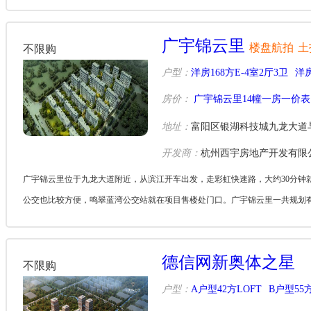
寓，21-23层开...
广宇锦云里
楼盘航拍
土
不限购
户型：
洋房168方E-4室2厅3卫
洋房
房价：
广宇锦云里14幢一房一价表
地址：
富阳区银湖科技城九龙大道与
开发商：
杭州西宇房地产开发有限
广宇锦云里位于九龙大道附近，从滨江开车出发，走彩虹快速路，大约30分钟
公交也比较方便，鸣翠蓝湾公交站就在项目售楼处门口。广宇锦云里一共规划有21幢住
17、...
德信网新奥体之星
不限购
户型：
A户型42方LOFT
B户型55方