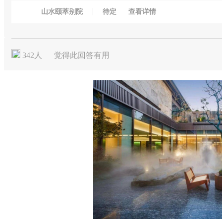
山水颐萃别院
待定
查看详情
342
人
觉得此回答有用