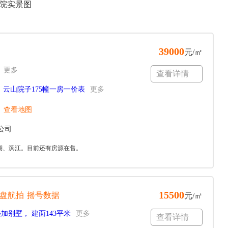
院实景图
39000
元/㎡
更多
查看详情
云山院子175幢一房一价表
更多
查看地图
公司
湖、滨江。目前还有房源在售。
15500
盘航拍
摇号数据
元/㎡
加别墅， 建面143平米
更多
查看详情