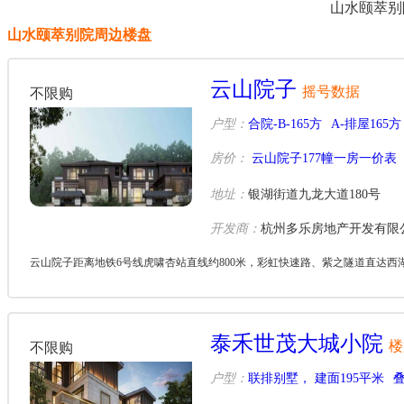
山水颐萃别
山水颐萃别院周边楼盘
云山院子
摇号数据
不限购
户型：
合院-B-165方
A-排屋165方
房价：
云山院子177幢一房一价表
地址：
银湖街道九龙大道180号
开发商：
杭州多乐房地产开发有限
云山院子距离地铁6号线虎啸杏站直线约800米，彩虹快速路、紫之隧道直达西
泰禾世茂大城小院
楼
不限购
户型：
联排别墅， 建面195平米
叠