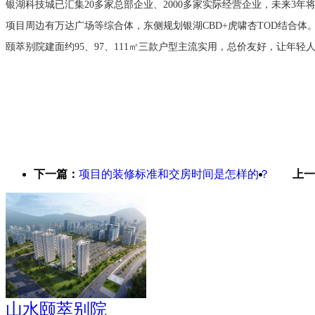
银湖科技城已汇集20多家总部企业、2000多家实际经营企业，未来3年将
项目周边有万达广场等综合体，东侧规划银湖CBD+虎啸杏TOD结合体
颐萃别院建面约95、97、111㎡三款户型主流实用，总价友好，让年轻
下一篇：
项目的装修标准和交房时间是怎样的？
上一
山水颐萃别院