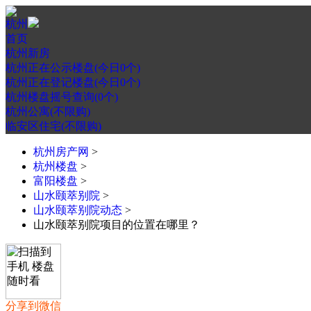
杭州
首页
杭州新房
杭州正在公示楼盘(今日0个)
杭州正在登记楼盘(今日0个)
杭州楼盘摇号查询(0个)
杭州公寓(不限购)
临安区住宅(不限购)
杭州房产网
>
杭州楼盘
>
富阳楼盘
>
山水颐萃别院
>
山水颐萃别院动态
>
山水颐萃别院项目的位置在哪里？
分享到微信