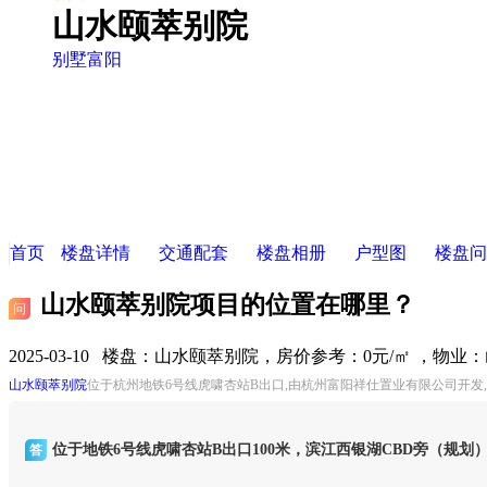
山水颐萃别院
别墅
富阳
首页
楼盘详情
交通配套
楼盘相册
户型图
楼盘问
山水颐萃别院项目的位置在哪里？
问
2025-03-10 楼盘：
山水颐萃别院，房价参考：0元/㎡ ，物业
山水颐萃别院
位于杭州地铁6号线虎啸杏站B出口,由杭州富阳祥仕置业有限公司开发
位于地铁6号线虎啸杏站B出口100米，滨江西银湖CBD旁（规划
答