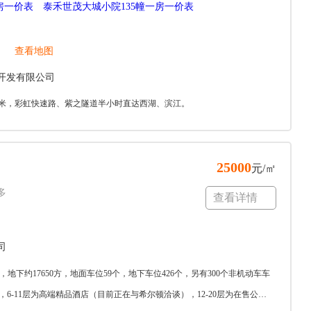
房一价表
泰禾世茂大城小院135幢一房一价表
查看地图
开发有限公司
00米，彩虹快速路、紫之隧道半小时直达西湖、滨江。
25000
元/㎡
多
查看详情
司
方，地下约17650方，地面车位59个，地下车位426个，另有300个非机动车车
6-11层为高端精品酒店（目前正在与希尔顿洽谈），12-20层为在售公