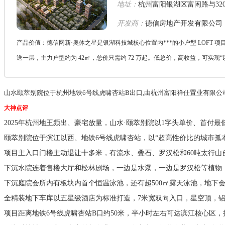
地址：
杭州富阳银湖区富闲路与32
开发商：
德信房地产开发有限公司
产品价值：德信网新·奥体之星是银湖科技城核心位置内***的小户型 LOFT 项目，
送一层，主力户型约为 42㎡，总价只需约 72 万起。低总价，高收益，可实现“以
山水颐萃别院位于杭州地铁6号线虎啸杏站B出口,由杭州富阳祥仕置业有限公
大神点评
2025年杭州地王频出、豪宅放量，山水·颐萃别院以1字头单价、首付最
颐萃别院位于滨江以西、地铁6号线虎啸杏站，以“超高性价比的城市孤
项目主入口门楼主动退让十多米，有流水、叠石、罗汉松和60吨太行山
下沉水院连着售楼大厅和松林剧场，一边是水瀑，一边是罗汉松等植物
下沉庭院会所内有板块内首个恒温泳池，还有超500㎡露天泳池，地下
全精装地下车库以五星级酒店为标准打造，7米宽双向入口，星空顶，
项目距离地铁6号线虎啸杏站B口约50米，半小时左右可达滨江核心区