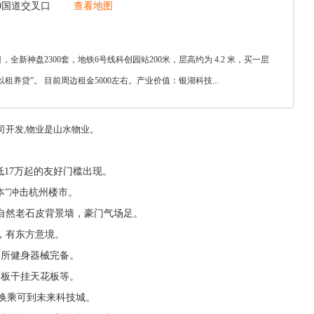
0国道交叉口
查看地图
全新神盘2300套，地铁6号线科创园站200米，层高约为 4.2 米，买一层
租养贷”。 目前周边租金5000左右。产业价值：银湖科技...
司开发,物业是山水物业。
低17万起的友好门槛出现。
本”冲击杭州楼市。
自然老石皮背景墙，豪门气场足。
，有东方意境。
会所健身器械完备。
铝板干挂天花板等。
，换乘可到未来科技城。