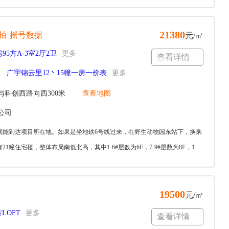
21380
拍
摇号数据
元/㎡
95方A-3室2厅2卫
更多
查看详情
广宇锦云里12丶15幢一房一价表
更多
科创西路向西300米
查看地图
公司
就能到达项目所在地。如果是坐地铁6号线过来，在野生动物园东站下，换乘
宅楼，整体布局南低北高，其中1-6#层数为6F，7-9#层数为8F，10-
19500
元/㎡
LOFT
更多
查看详情