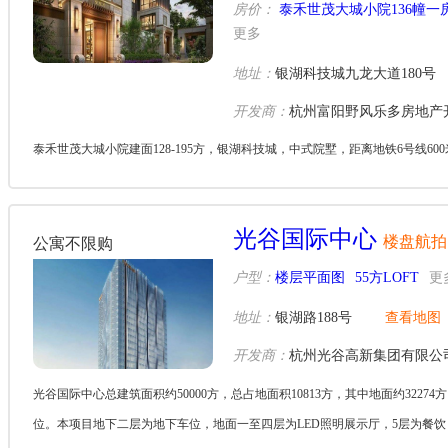
房价：
泰禾世茂大城小院136幢一
更多
地址：
银湖科技城九龙大道180号
开发商：
杭州富阳野风乐多房地产
泰禾世茂大城小院建面128-195方，银湖科技城，中式院墅，距离地铁6号线6
光谷国际中心
楼盘航拍
公寓不限购
户型：
楼层平面图
55方LOFT
更
地址：
银湖路188号
查看地图
开发商：
杭州光谷高新集团有限公
光谷国际中心总建筑面积约50000方，总占地面积10813方，其中地面约32274
位。本项目地下二层为地下车位，地面一至四层为LED照明展示厅，5层为餐饮，