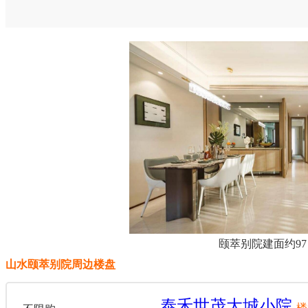
颐萃别院建面约9
山水颐萃别院周边楼盘
泰禾世茂大城小院
楼