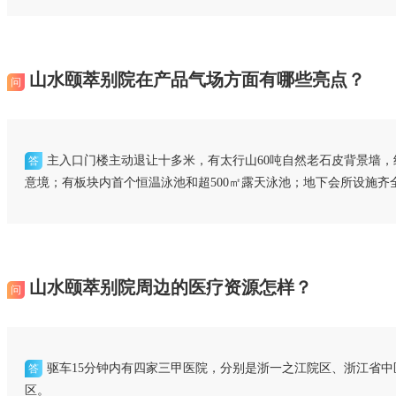
山水颐萃别院在产品气场方面有哪些亮点？
问
主入口门楼主动退让十多米，有太行山60吨自然老石皮背景墙
答
意境；有板块内首个恒温泳池和超500㎡露天泳池；地下会所设施
山水颐萃别院周边的医疗资源怎样？
问
驱车15分钟内有四家三甲医院，分别是浙一之江院区、浙江省
答
区。