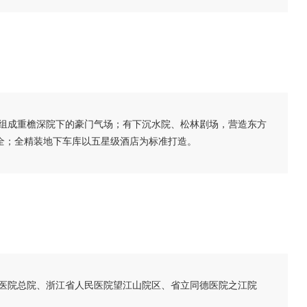
，组成重檐深院下的豪门气场；有下沉水院、松林剧场，营造东方
齐全；全精装地下车库以五星级酒店为标准打造。
中医院总院、浙江省人民医院望江山院区、省立同德医院之江院