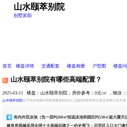
山水颐萃别院
别墅
富阳
首页
楼盘详情
交通配套
楼盘相册
户型图
楼盘问
山水颐萃别院有哪些高端配置？
问
2025-03-11 楼盘：
山水颐萃别院，房价参考：0元/㎡ ，物业
山水颐萃别院
位于杭州地铁6号线虎啸杏站B出口,由杭州富阳祥仕置业有限公司开发
有内外双泳池（负一层约260㎡恒温泳池和园区约530㎡超大露
答
健身房器械采用全球十大高端品牌之一的史蒂飞；示范区入口大门奢