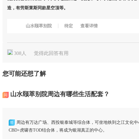
造，有劳斯莱斯同款星空顶等。
山水颐萃别院
待定
查看详情
308
人
觉得此回答有用
您可能还想了解
山水颐萃别院周边有哪些生活配套？
问
周边有万达广场、西投银泰城等综合体，可坐地铁到之江文化中
答
CBD+虎啸杏TOD结合体，将成为银湖真正的中心。