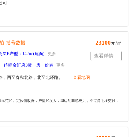
公司
23100
拍
摇号数据
元/㎡
高层B户型：142㎡(建面)
更多
查看详情
缤曜金汇府5幢一房一价表
更多
路，西至春秋北路，北至北环路。
查看地图
景示范区。定位偏改善，户型尺度大，周边配套也充足，不过是毛坯交付，