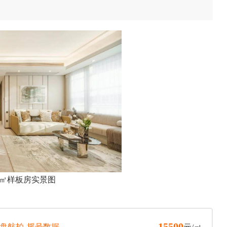
7㎡样板房实景图
15500
盘航拍
摇号数据