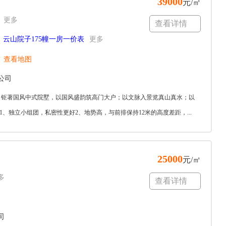
39000
元/㎡
更多
查看详情
云山院子175幢一房一价表
更多
查看地图
公司
髓，钜著国风中式院墅，以国风盛韵筑高门大户；以文脉入景览真山真水；以
、独立小组团，私密性更好2、地势高，与前排保持12米的高度差距，...
25000
元/㎡
多
查看详情
司