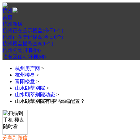
杭州
首页
杭州新房
杭州正在公示楼盘(今日0个)
杭州正在登记楼盘(今日0个)
杭州楼盘摇号查询(0个)
杭州公寓(不限购)
临安区住宅(不限购)
杭州房产网
>
杭州楼盘
>
富阳楼盘
>
山水颐萃别院
>
山水颐萃别院动态
>
山水颐萃别院有哪些高端配置？
分享到微信