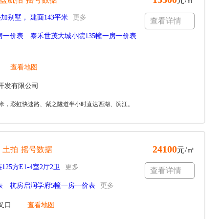
元/㎡
加别墅， 建面143平米
更多
查看详情
房一价表
泰禾世茂大城小院135幢一房一价表
查看地图
开发有限公司
00米，彩虹快速路、紫之隧道半小时直达西湖、滨江。
24100
土拍
摇号数据
元/㎡
125方E1-4室2厅2卫
更多
查看详情
表
杭房启润学府5幢一房一价表
更多
叉口
查看地图