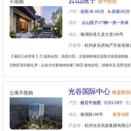
云山院子
摇号数据
不限购
户型：
合院-B-165方
A-排屋165方
房价：
云山院子177幢一房一价表
地址：
银湖街道九龙大道180号
开发商：
杭州多乐房地产开发有限
【 最匠心的营造 】① 国风合院：高墙大院，京派御制项目汲取京派造园精
仪制匠营归家礼序；以东方坊巷海纳世家门第② 坡地合院：登峰所见 院墅无双1
光谷国际中心
楼盘航拍
公寓不限购
户型：
楼层平面图
55方LOFT
更
地址：
银湖路188号
查看地图
开发商：
杭州光谷高新集团有限公