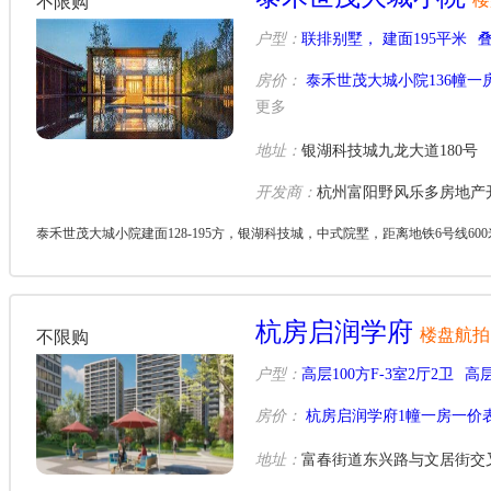
不限购
户型：
联排别墅， 建面195平米
叠
房价：
泰禾世茂大城小院136幢一
更多
地址：
银湖科技城九龙大道180号
开发商：
杭州富阳野风乐多房地产
泰禾世茂大城小院建面128-195方，银湖科技城，中式院墅，距离地铁6号线6
杭房启润学府
楼盘航拍
不限购
户型：
高层100方F-3室2厅2卫
高层
房价：
杭房启润学府1幢一房一价
地址：
富春街道东兴路与文居街交