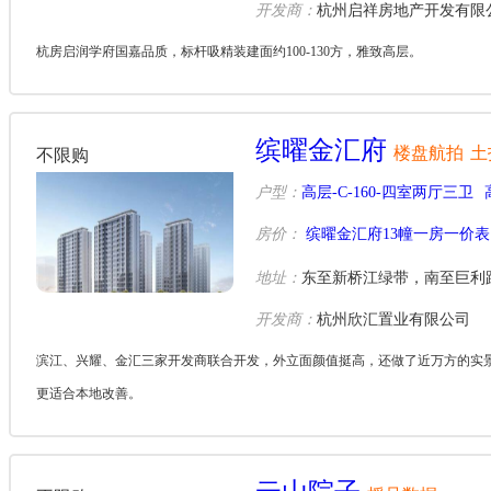
开发商：
杭州启祥房地产开发有限
杭房启润学府国嘉品质，标杆吸精装建面约100-130方，雅致高层。
缤曜金汇府
楼盘航拍
土
不限购
户型：
高层-C-160-四室两厅三卫
房价：
缤曜金汇府13幢一房一价表
地址：
东至新桥江绿带，南至巨利
开发商：
杭州欣汇置业有限公司
滨江、兴耀、金汇三家开发商联合开发，外立面颜值挺高，还做了近万方的实
更适合本地改善。