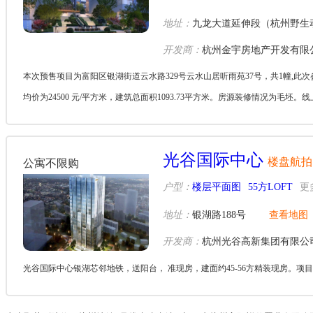
地址：
九龙大道延伸段（杭州野生
开发商：
杭州金宇房地产开发有限
本次预售项目为富阳区银湖街道云水路329号云水山居听雨苑37号，共1幢,此次参与
均价为24500 元/平方米，建筑总面积1093.73平方米。房源装修情况为毛坯。线上
冻...
光谷国际中心
楼盘航拍
公寓不限购
户型：
楼层平面图
55方LOFT
更
地址：
银湖路188号
查看地图
开发商：
杭州光谷高新集团有限公
光谷国际中心银湖芯邻地铁，送阳台， 准现房，建面约45-56方精装现房。项