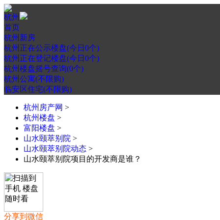
杭州
首页
杭州新房
杭州正在公示楼盘(今日0个)
杭州正在登记楼盘(今日0个)
杭州楼盘摇号查询(0个)
杭州公寓(不限购)
临安区住宅(不限购)
杭州房产网
>
杭州楼盘
>
富阳楼盘
>
山水颐萃别院
>
山水颐萃别院动态
>
山水颐萃别院项目的开发商是谁？
分享到微信