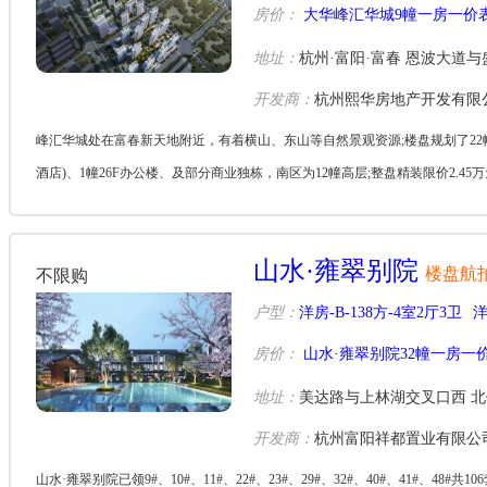
房价：
大华峰汇华城9幢一房一价
地址：
杭州·富阳·富春 恩波大道
开发商：
杭州熙华房地产开发有限
峰汇华城处在富春新天地附近，有着横山、东山等自然景观资源;楼盘规划了22
酒店)、1幢26F办公楼、及部分商业独栋，南区为12幢高层;整盘精装限价2.45万元
m'...
山水·雍翠别院
楼盘航
不限购
户型：
洋房-B-138方-4室2厅3卫
洋
房价：
山水·雍翠别院32幢一房一
地址：
美达路与上林湖交叉口西 北
开发商：
杭州富阳祥都置业有限公
山水·雍翠别院已领9#、10#、11#、22#、23#、29#、32#、40#、41#、48#