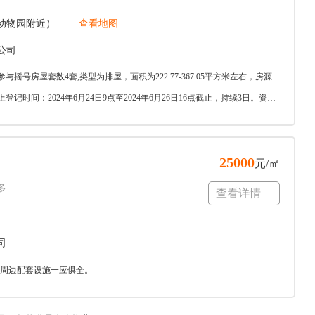
动物园附近）
查看地图
公司
摇号房屋套数4套,类型为排屋，面积为222.77-367.05平方米左右，房源
登记时间：2024年6月24日9点至2024年6月26日16点截止，持续3日。资金
25000
元/㎡
多
查看详情
司
目周边配套设施一应俱全。