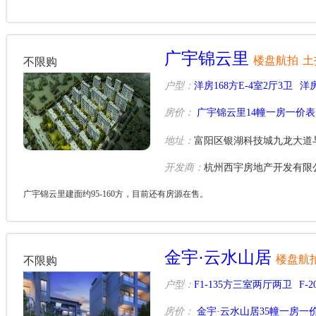
广宇锦云里
楼盘航拍
土
不限购
户型：
洋房168方E-4室2厅3卫
洋房
房价：
广宇锦云里14幢一房一价表
地址：
富阳区银湖科技城九龙大道与
开发商：
杭州西宇房地产开发有限
广宇锦云里建面约95-160方，目前还有房源在售。
金宇·云水山居
楼盘航
不限购
户型：
F1-135方三室两厅两卫
F-
房价：
金宇·云水山居35幢一房一