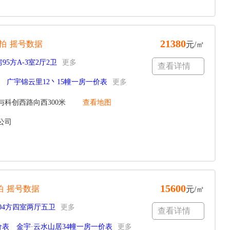
21380
拍
摇号数据
元/㎡
95方A-3室2厅2卫
更多
查看详情
广宇锦云里12丶15幢一房一价表
更多
科创西路向西300米
查看地图
公司
15600
拍
摇号数据
元/㎡
204方四室两厅五卫
更多
查看详情
价表
金宇·云水山居34幢一房一价表
更多