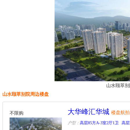
山水颐萃别
山水颐萃别院周边楼盘
大华峰汇华城
楼盘航拍
不限购
户型：
高层85方A-3室2厅1卫
高层