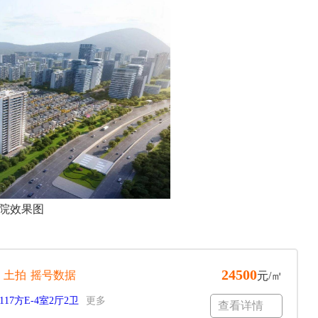
院效果图
24500
土拍
摇号数据
元/㎡
117方E-4室2厅2卫
更多
查看详情