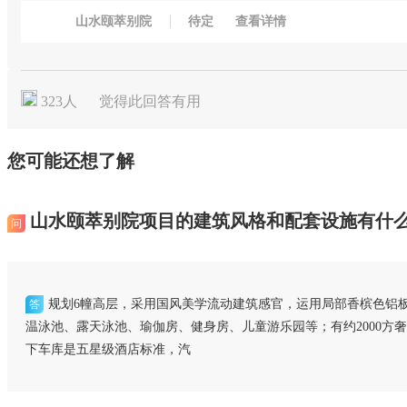
山水颐萃别院
待定
查看详情
323
人
觉得此回答有用
您可能还想了解
山水颐萃别院项目的建筑风格和配套设施有什
问
规划6幢高层，采用国风美学流动建筑感官，运用局部香槟色铝
答
温泳池、露天泳池、瑜伽房、健身房、儿童游乐园等；有约2000方
下车库是五星级酒店标准，汽