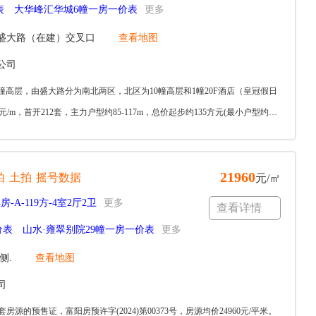
表
大华峰汇华城6幢一房一价表
更多
与盛大路（在建）交叉口
查看地图
公司
幢高层，由盛大路分为南北两区，北区为10幢高层和1幢20F酒店（皇冠假日
/m，首开212套，主力户型约85-117m，总价起步约135方元(最小户型约72
21960
拍
土拍
摇号数据
元/㎡
房-A-119方-4室2厅2卫
更多
查看详情
价表
山水·雍翠别院29幢一房一价表
更多
侧.
查看地图
司
共106套房源的预售证，富阳房预许字(2024)第00373号，房源均价24960元/平米。