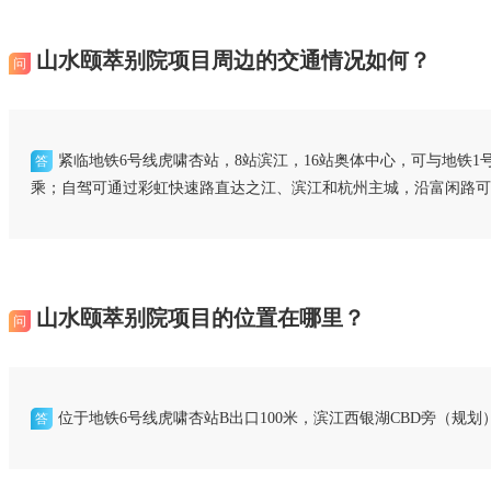
山水颐萃别院项目周边的交通情况如何？
问
紧临地铁6号线虎啸杏站，8站滨江，16站奥体中心，可与地铁1号
答
乘；自驾可通过彩虹快速路直达之江、滨江和杭州主城，沿富闲路可
山水颐萃别院项目的位置在哪里？
问
位于地铁6号线虎啸杏站B出口100米，滨江西银湖CBD旁（规划
答