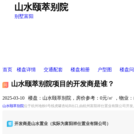
山水颐萃别院
别墅
富阳
首页
楼盘详情
交通配套
楼盘相册
户型图
楼盘问
山水颐萃别院项目的开发商是谁？
问
2025-03-10 楼盘：
山水颐萃别院，房价参考：0元/㎡ ，物业
山水颐萃别院
位于杭州地铁6号线虎啸杏站B出口,由杭州富阳祥仕置业有限公司开发
开发商是山水置业（实际为富阳祥仕置业有限公司）
答