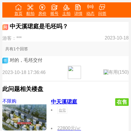
首页
航拍
房价
摇号
土拍
详情
动态
问答
中天溪珺庭是毛坯吗？
问
2023-10-18
游客：***
共有1个回答
对的，毛坯交付
答
有用(
150
)
2023-10-18 17:36:46
此问题相关楼盘
不限购
中天溪珺庭
在售
住宅
22800元/㎡