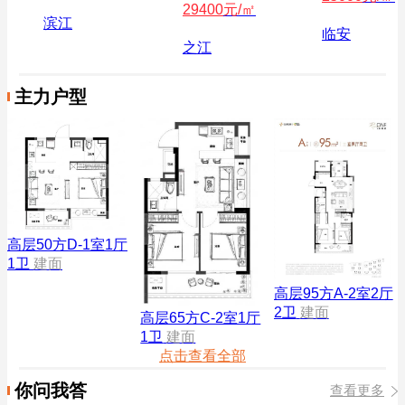
29400
元/㎡
滨江
临安
之江
主力户型
高层50方D-1室1厅
1卫
建面
高层95方A-2室2厅
2卫
建面
高层65方C-2室1厅
1卫
建面
点击查看全部
你问我答
查看更多