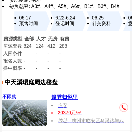
预计装修 :
毛坯
销售范围 :
A3#、A4#、A5#、A6#、B1#、B3#、B4#
06.17
6.22-6.24
06.25
0
预售时间
登记时间
补交资料
房源类型
全部
人才
无房
有房
房源套数
824
124
412
288
入围条件
-
-
-
报名
人数
-
-
-
-
摇中概率
-
-
-
-
中天溪珺庭周边楼盘
不限购
越秀归悦里
临安
20370
元/㎡
地址：
杭州市临安区马溪路与武肃街交叉口（临安市公安局交通警察大队）对面