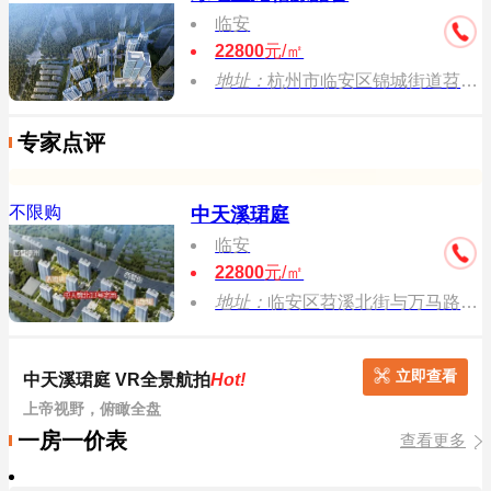
临安
22800
元/㎡
地址：
杭州市临安区锦城街道苕溪南街与横潭路交叉口
专家点评
不限购
中天溪珺庭
临安
22800
元/㎡
地址：
临安区苕溪北街与万马路交叉口往西约200米
立即查看
中天溪珺庭 VR全景航拍
Hot!
上帝视野，俯瞰全盘
一房一价表
查看更多