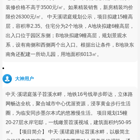
装修价格不高于3500元/㎡。如果精装销售，新房精装均价
限价26300元/㎡。 中天溪珺庭规划公示，项目拟建15幢高
层，容积率2.35。住宅分为2个地块，A地块拟建6幢高层，
出入口位于园区东侧；B地块拟建9幢高层，规划景观水
系，设有南侧和西侧两个出入口。根据出让条件，B地块东
南角还配建一所幼儿园，用地面积6013㎡。
大神用户
中天·溪珺庭落子苕溪水畔，地铁16号线举步即达，立体路
网畅达全杭，聚合城市中心优渥资源，浸享黄金步行生活
圈，为临安同步墨尔本式的悠雅慢生活。 项目规划15幢
20-27层水岸宅邸，一线瞰景苕溪视域，建筑面积约50-95
㎡。 【项目简介】 中天·溪珺庭择址苕溪水畔，以极简主