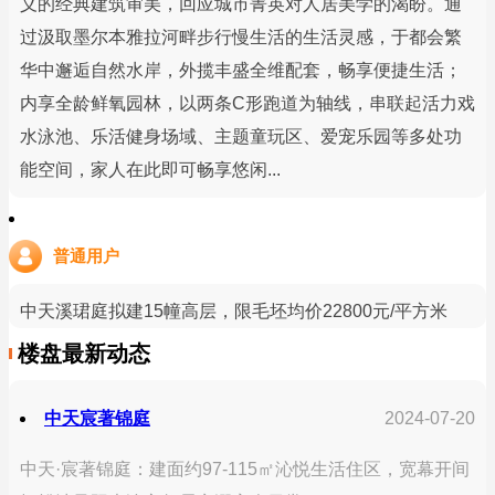
义的经典建筑审美，回应城市菁英对人居美学的渴盼。通
过汲取墨尔本雅拉河畔步行慢生活的生活灵感，于都会繁
华中邂逅自然水岸，外揽丰盛全维配套，畅享便捷生活；
内享全龄鲜氧园林，以两条C形跑道为轴线，串联起活力戏
水泳池、乐活健身场域、主题童玩区、爱宠乐园等多处功
能空间，家人在此即可畅享悠闲...
普通用户
中天溪珺庭拟建15幢高层，限毛坯均价22800元/平方米
楼盘最新动态
中天宸著锦庭
2024-07-20
中天·宸著锦庭：建面约97-115㎡沁悦生活住区，宽幕开间