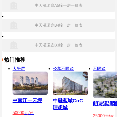
中天溪珺庭A5幢一房一价表
中天溪珺庭B4幢一房一价表
中天溪珺庭B3幢一房一价表
热门推荐
大平层
公寓不限购
不限购
中南江一云境
中融蓝城CoC
朗诗溪涧
理想城
50000
元/㎡
25000
元/㎡