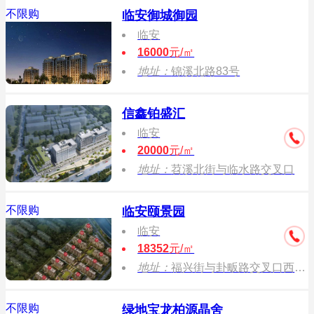
不限购
临安御城御园
临安
16000
元/㎡
地址：
锦溪北路83号
信鑫铂盛汇
临安
20000
元/㎡
地址：
苕溪北街与临水路交叉口
不限购
临安颐景园
临安
18352
元/㎡
地址：
福兴街与卦畈路交叉口西北侧
不限购
绿地宝龙柏源晶舍