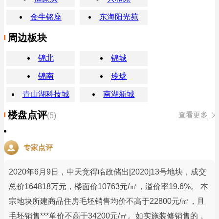
金牛铭座
东海阳光苑
周边板块
锦北
锦城
锦南
玲珑
青山湖科技城
南湖新城
楼盘点评
查看更多
(5)
专家点评
2020年6月9日，中天竞得临政储出[2020]13号地块，成交
总价164818万元，楼面价10763元/㎡，溢价率19.6%。 本
宗地块所建商品住房毛坯销售均价不高于22800元/㎡，且
毛坯销售***单价不高于34200元/㎡。如实施装修销售的，