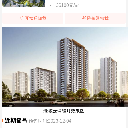
36100元/㎡
开盘通知我
降价通知我
绿城云诵桂月效果图
近期摇号
预售时间:2023-12-04