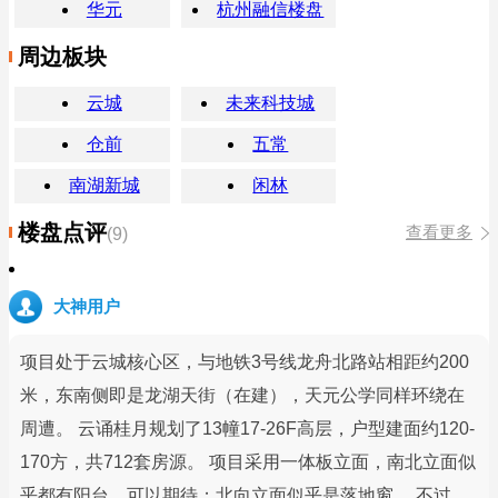
华元
杭州融信楼盘
周边板块
云城
未来科技城
仓前
五常
南湖新城
闲林
楼盘点评
查看更多
(9)
大神用户
项目处于云城核心区，与地铁3号线龙舟北路站相距约200
米，东南侧即是龙湖天街（在建），天元公学同样环绕在
周遭。 云诵桂月规划了13幢17-26F高层，户型建面约120-
170方，共712套房源。 项目采用一体板立面，南北立面似
乎都有阳台，可以期待；北向立面似乎是落地窗。 不过，