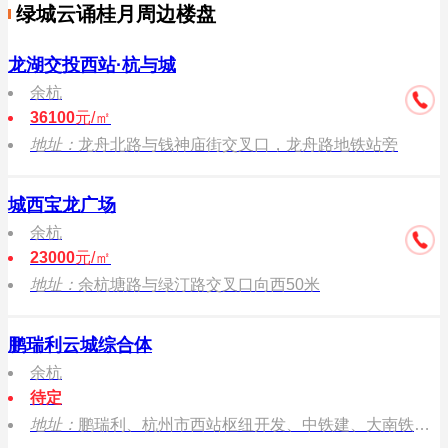
绿城云诵桂月周边楼盘
龙湖交投西站·杭与城
余杭
36100
元/㎡
地址：
龙舟北路与钱神庙街交叉口，龙舟路地铁站旁
城西宝龙广场
余杭
23000
元/㎡
地址：
余杭塘路与绿汀路交叉口向西50米
鹏瑞利云城综合体
余杭
待定
地址：
鹏瑞利、杭州市西站枢纽开发、中铁建、大南铁轨道物业发展