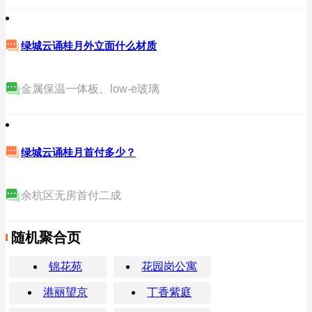
绿城云诵桂月外立面什么材质
金属保温一体板、low-e玻璃
绿城云诵桂月首付多少？
余杭区无房首付二成
随机聚合页
锦花苑
花园岗公寓
港丽望京
丁香紫庭