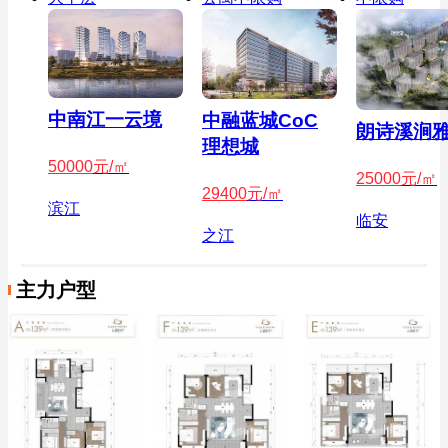
中南江一云境
中融蓝城CoC
朗诗溪涧
理想城
50000
元/㎡
25000
元/㎡
29400
元/㎡
滨江
临安
之江
主力户型