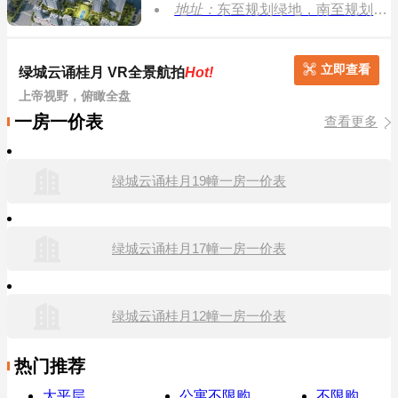
地址：
东至规划绿地，南至规划盐铁塘街，西 至景腾北路，北至规划道路
立即查看
绿城云诵桂月 VR全景航拍
Hot!
上帝视野，俯瞰全盘
一房一价表
查看更多
绿城云诵桂月19幢一房一价表
绿城云诵桂月17幢一房一价表
绿城云诵桂月12幢一房一价表
热门推荐
大平层
公寓不限购
不限购