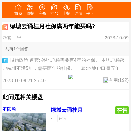
首页
航拍
房价
摇号
土拍
详情
平面
绿城云诵桂月社保满两年能买吗?
问
2023-10-09
游客：***
共有1个回答
限购政策:首套: 外地户籍需要有4年的社保。 本地户籍落
答
户杭州不满5年，需要两年的社保。 二套:本地户口满五年
有用(
192
)
2023-10-09 21:25:40
此问题相关楼盘
不限购
绿城云诵桂月
在售
住宅