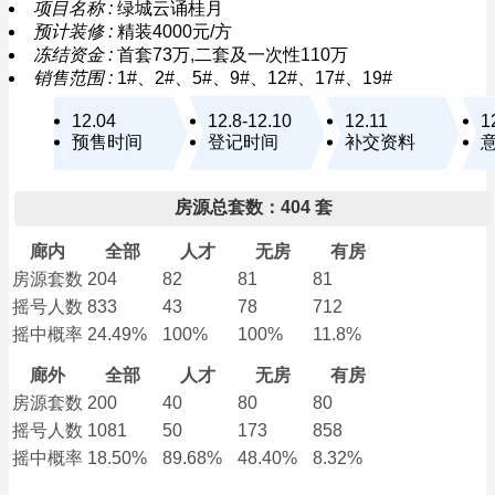
项目名称 :
绿城云诵桂月
预计装修 :
精装4000元/方
冻结资金 :
首套73万,二套及一次性110万
销售范围 :
1#、2#、5#、9#、12#、17#、19#
12.04
12.8-12.10
12.11
1
预售时间
登记时间
补交资料
房源总套数：404 套
廊内
全部
人才
无房
有房
房源套数
204
82
81
81
摇号人数
833
43
78
712
摇中概率
24.49%
100%
100%
11.8%
廊外
全部
人才
无房
有房
房源套数
200
40
80
80
摇号人数
1081
50
173
858
摇中概率
18.50%
89.68%
48.40%
8.32%