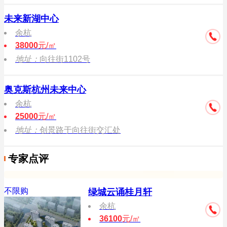
未来新湖中心
余杭
38000
元/㎡
地址：
向往街1102号
奥克斯杭州未来中心
余杭
25000
元/㎡
地址：
创景路于向往街交汇处
专家点评
不限购
绿城云诵桂月轩
余杭
36100
元/㎡