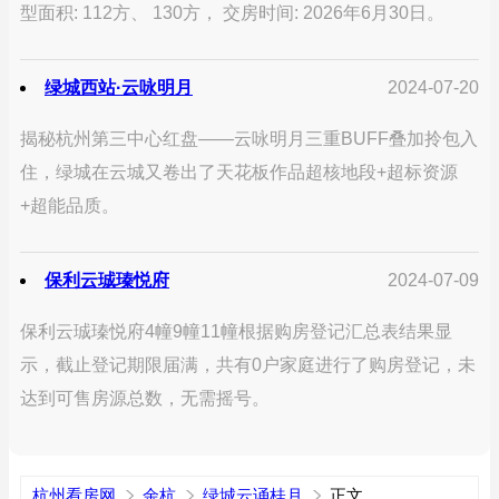
型面积: 112方、 130方， 交房时间: 2026年6月30日。
绿城西站·云咏明月
2024-07-20
揭秘杭州第三中心红盘——云咏明月三重BUFF叠加拎包入
住，绿城在云城又卷出了天花板作品超核地段+超标资源
+超能品质。
保利云珹瑧悦府
2024-07-09
保利云珹瑧悦府4幢9幢11幢根据购房登记汇总表结果显
示，截止登记期限届满，共有0户家庭进行了购房登记，未
达到可售房源总数，无需摇号。
杭州看房网
余杭
绿城云诵桂月
正文