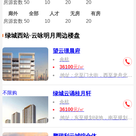
房源套数
50
10
20
20
廊外
全部
人才
无房
有房
房源套数
50
10
20
20
绿城西站·云咏明月周边楼盘
望云璟晨府
余杭
36100
元/㎡
地址：
北至门大街，西至龙舟北路，东至承继 路，南至后村桥港
不限购
绿城云诵桂月轩
余杭
36100
元/㎡
地址：
东至规划绿地，南至规划盐铁塘街，西 至景腾北路，北至规划道路