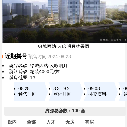
绿城西站·云咏明月效果图
近期摇号
预售时间:2024-08-28
项目名称 :
绿城西站·云咏明月
预计装修 :
精装4000元/方
销售范围 :
1#
08.28
8.31-9.2
09.03
0
预售时间
登记时间
补交资料
房源总套数：100 套
廊内
全部
人才
无房
有房