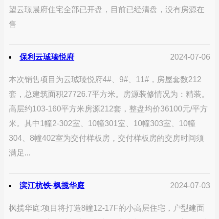
望云璟晨府住宅全部已开盘，目前已经清盘，没有房源在
售
保利云珹瑧悦府
2024-07-06
本次销售项目为云珹瑧悦府4#、9#、11#，房屋套数212
套，总建筑面积27726.7平方米。房源装修情况为：精装。
高层约103-160平方米房源212套，整盘均价36100元/平方
米。其中1幢2-302室、10幢301室、10幢303室、10幢
304、8幢402室为交付样板房，交付样板房的交房时间须
满足...
滨江杭铁·枫揽华庭
2024-07-03
枫揽华庭:项目将打造8幢12-17F的小高层住宅，户型建面