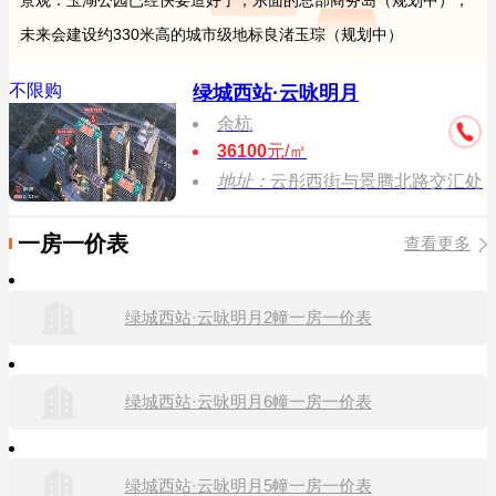
景观：玉湖公园已经快要造好了，东面的总部商务岛（规划中），
未来会建设约330米高的城市级地标良渚玉琮（规划中）
不限购
绿城西站·云咏明月
余杭
36100
元/㎡
地址：
云彤西街与景腾北路交汇处
一房一价表
查看更多
绿城西站·云咏明月2幢一房一价表
绿城西站·云咏明月6幢一房一价表
绿城西站·云咏明月5幢一房一价表