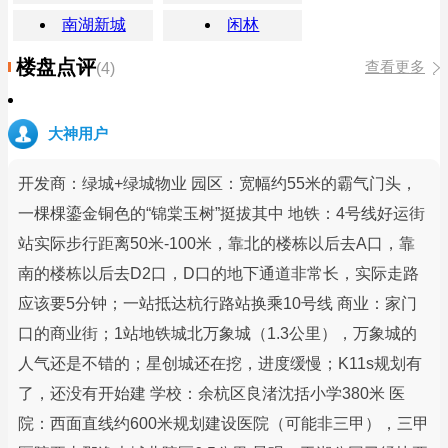
南湖新城
闲林
楼盘点评
查看更多
(4)
大神用户
开发商：绿城+绿城物业 园区：宽幅约55米的霸气门头，
一棵棵鎏金铜色的“锦棠玉树”挺拔其中 地铁：4号线好运街
站实际步行距离50米-100米，靠北的楼栋以后去A口，靠
南的楼栋以后去D2口，D口的地下通道非常长，实际走路
应该要5分钟；一站抵达杭行路站换乘10号线 商业：家门
口的商业街；1站地铁城北万象城（1.3公里），万象城的
人气还是不错的；星创城还在挖，进度缓慢；K11s规划有
了，还没有开始建 学校：余杭区良渚沈括小学380米 医
院：西面直线约600米规划建设医院（可能非三甲），三甲