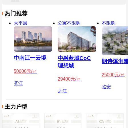
热门推荐
大平层
公寓不限购
不限购
中南江一云境
中融蓝城CoC
朗诗溪涧
理想城
50000
元/㎡
25000
元/㎡
29400
元/㎡
滨江
临安
之江
主力户型