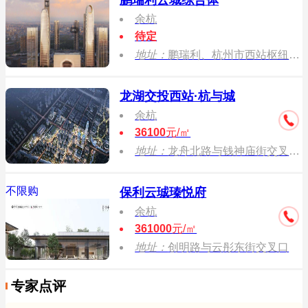
鹏瑞利云城综合体
余杭
待定
地址：
鹏瑞利、杭州市西站枢纽开发、中铁建、大南铁轨道物业发展
龙湖交投西站·杭与城
余杭
36100
元/㎡
地址：
龙舟北路与钱神庙街交叉口，龙舟路地铁站旁
不限购
保利云珹瑧悦府
余杭
361000
元/㎡
地址：
创明路与云彤东街交叉口
专家点评