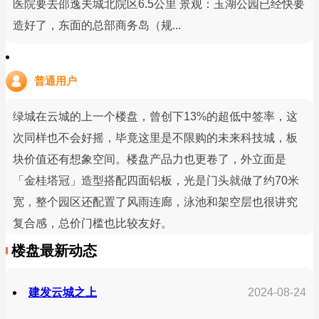
医院要去邵逸夫城北院区6.5公里 景观：玉湖公园已经快要
造好了，东面的总部商务岛（规...
普通用户
绿城在云城的上一个楼盘，曾创下13%的超低中签率，这
次同样也不会好摇，毕竟这里是不限购的未来科技城，板
块价值还有想象空间。楼盘产品力也更卷了，外立面是
「金桂塔冠」造型搭配四面铝板，光是门头就做了约70米
宽，整个园区还配置了风雨连廊，泳池和架空层也很讲究
复合感，总价门槛也比较友好。
楼盘最新动态
建发云城之上
2024-08-24