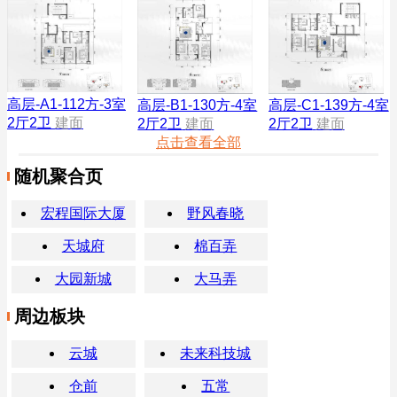
高层-A1-112方-3室
高层-B1-130方-4室
高层-C1-139方-4室
2厅2卫
建面
2厅2卫
建面
2厅2卫
建面
点击查看全部
随机聚合页
宏程国际大厦
野风春晓
天城府
棉百弄
大园新城
大马弄
周边板块
云城
未来科技城
仓前
五常