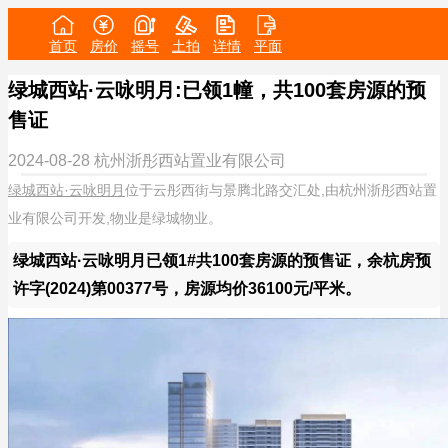
首页
房价
摇号
土拍
详情
平面
绿城西站·云咏明月:已领1幢，共100套房源的预
售证
2024-08-28
杭州浙彤西站置业有限公司
绿城西站·云咏明月
位于云彤西街与景腾北路交汇处,由杭州浙彤西站置
业有限公司开发,物业是绿城物业。
绿城西站·云咏明月已领1#共100套房源的预售证，余杭房预
许字(2024)第00377号，房源均价36100元/平米。