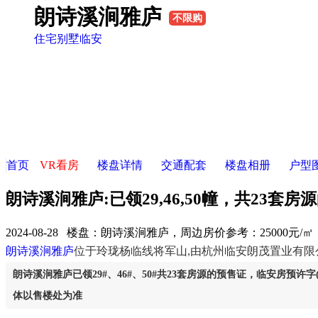
朗诗溪涧雅庐
不限购
住宅
别墅
临安
首页
VR看房
楼盘详情
交通配套
楼盘相册
户型
朗诗溪涧雅庐:已领29,46,50幢，共23套房
2024-08-28 楼盘：
朗诗溪涧雅庐，周边房价参考：25000元/
朗诗溪涧雅庐
位于玲珑杨临线将军山,由杭州临安朗茂置业有限
朗诗溪涧雅庐已领29#、46#、50#共23套房源的预售证，临安房预许字(2
体以售楼处为准