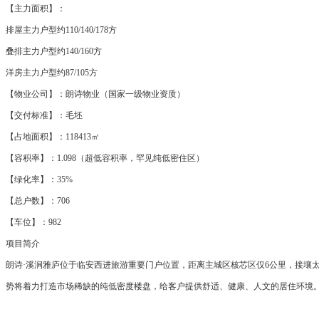
【主力面积】：
排屋主力户型约110/140/178方
叠排主力户型约140/160方
洋房主力户型约87/105方
【物业公司】：朗诗物业（国家一级物业资质）
【交付标准】：毛坯
【占地面积】：118413㎡
【容积率】：1.098（超低容积率，罕见纯低密住区）
【绿化率】：35%
【总户数】：706
【车位】：982
项目简介
朗诗·溪涧雅庐位于临安西进旅游重要门户位置，距离主城区核芯区仅6公里，接壤
势将着力打造市场稀缺的纯低密度楼盘，给客户提供舒适、健康、人文的居住环境