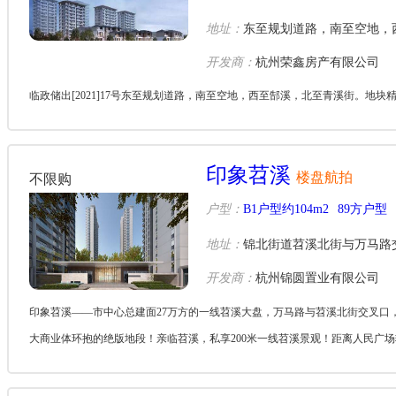
地址：
东至规划道路，南至空地，
开发商：
杭州荣鑫房产有限公司
临政储出[2021]17号东至规划道路，南至空地，西至郜溪，北至青溪街。地块精装
印象苕溪
楼盘航拍
不限购
户型：
B1户型约104m2
89方户型
地址：
锦北街道苕溪北街与万马路
开发商：
杭州锦圆置业有限公司
印象苕溪——市中心总建面27万方的一线苕溪大盘，万马路与苕溪北街交叉口
大商业体环抱的绝版地段！亲临苕溪，私享200米一线苕溪景观！距离人民广场轻