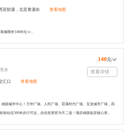
西至郜溪，北至青溪街
查看地图
修限价14600元/㎡。
140
元/㎡
更多
查看详情
交汇口
查看地图
，雄踞城市中心！万华广场、人民广场、苕溪时代广场、宝龙城市广场，四
轨站仅500米步行可达，自住投资皆为不二选！项目雄踞临安核心资...