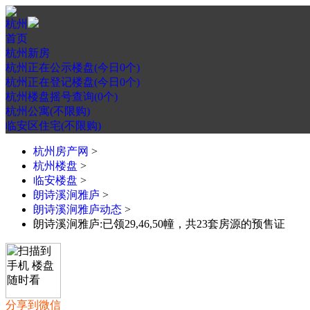
杭州
首页
杭州新房
杭州正在公示楼盘(今日0个)
杭州正在登记楼盘(今日0个)
杭州楼盘摇号查询(0个)
杭州公寓(不限购)
临安区住宅(不限购)
杭州房产网
>
杭州楼盘
>
临安楼盘
>
朗诗溪涧雅庐
>
朗诗溪涧雅庐动态
>
朗诗溪涧雅庐:已领29,46,50幢，共23套房源的预售证
分享到微信