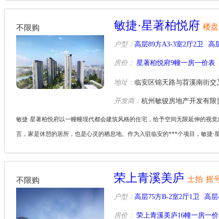
敏捷·星著柏悦府
楼盘
不限购
户型：
高层89方A3-3室2厅2卫
高层
房价：
星著柏悦府9幢一房一价表
地址：
临安区锦天路与苕溪南街交
开发商：
杭州敏骏房地产开发有限
敏捷·星著柏悦府以一幢幢现代都会建筑风格的住宅，给予空间无限延伸的视
言，家是休憩的居所，也是心灵的栖息地。作为入驻临安的***个项目，敏捷·
荣上青溪美庐
土拍
摇
不限购
户型：
高层75方B-2室2厅1卫
高层
房价：
荣上青溪美庐16幢一房一价