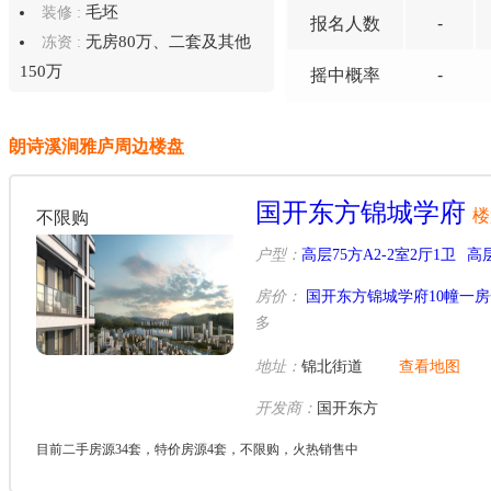
毛坯
装修 :
报名
人数
-
无房80万、二套及其他
冻资 :
150万
摇中概率
-
朗诗溪涧雅庐周边楼盘
国开东方锦城学府
楼
不限购
户型：
高层75方A2-2室2厅1卫
高层
房价：
国开东方锦城学府10幢一
多
地址：
锦北街道
查看地图
开发商：
国开东方
目前二手房源34套，特价房源4套，不限购，火热销售中