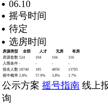
06.10
摇号时间
待定
选房时间
房源类型
全部
人才
无房
有房
房源套数
524
104
104
316
入围条件
-
-
-
-
报名
人数
18740
185
4850
13705
摇中概率
2.8%
57.9%
3.8%
1.7%
公示方案
摇号指南
线上
询