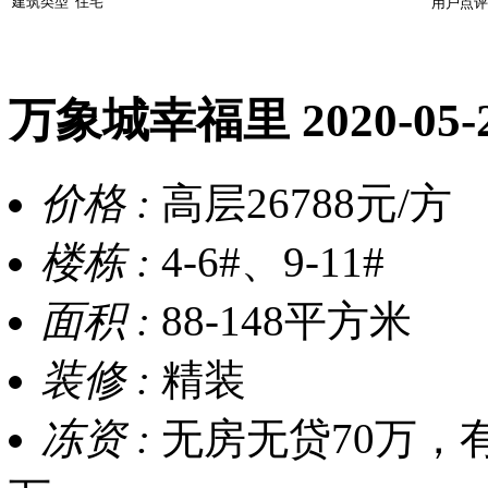
建筑类型
住宅
用户点评
万象城幸福里
2020-05
价格 :
高层26788元/方
楼栋 :
4-6#、9-11#
面积 :
88-148平方米
装修 :
精装
冻资 :
无房无贷70万，有