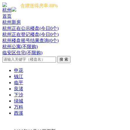
含赠送得房率:87%
含赠送得房率:84%
含赠送得房率:83%
含赠送得房率:85%
含赠送得房率:79%
杭州
首页
杭州新房
杭州正在公示楼盘(今日0个)
杭州正在登记楼盘(今日0个)
杭州楼盘摇号结果查询(0个)
杭州公寓(不限购)
临安区住宅(不限购)
申花
钱江
临平
良渚
下沙
绿城
万科
西溪