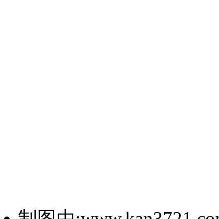
制图由:www.kan3721.c