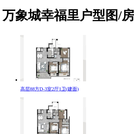
万象城幸福里户型图/
高层88方D-3室2厅1卫(建面)