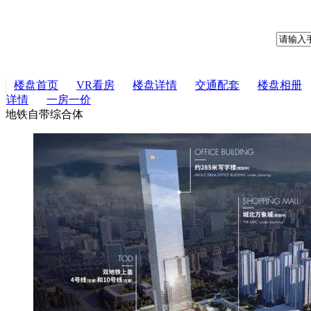
楼盘首页
VR看房
楼盘详情
交通配套
楼盘相册
详情
一房一价
地铁
自带综合体