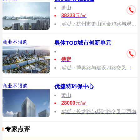
萧山
38333
元/㎡
地址：
杭州市萧山区金鸡路与观澜路交叉口
商业不限购
奥体TOD城市创新单元
待定
地址：
博奥路与建设四路交叉口
商业不限购
优捷特环保中心
萧山
28000
元/㎡
地址：
长龙路与杨时路交叉口西南
专家点评