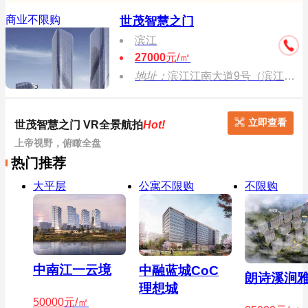
商业不限购
世茂智慧之门
滨江
27000
元/㎡
地址：
滨江江南大道9号（滨江交警大队二中队南侧100米）
立即查看
世茂智慧之门 VR全景航拍
Hot!
上帝视野，俯瞰全盘
热门推荐
大平层
公寓不限购
不限购
中南江一云境
中融蓝城CoC
朗诗溪涧
理想城
50000
元/㎡