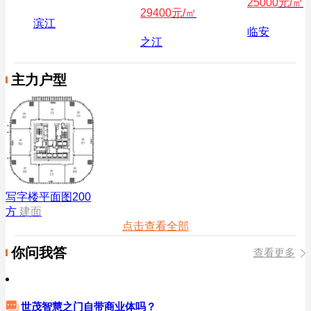
25000
元/㎡
29400
元/㎡
滨江
临安
之江
主力户型
写字楼平面图200
方
建面
点击查看全部
你问我答
查看更多
世茂智慧之门自带商业体吗？