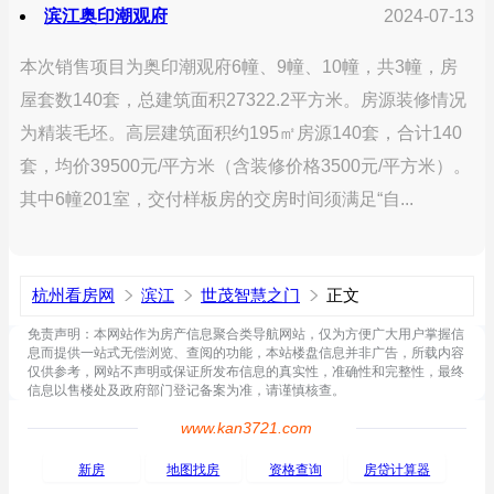
滨江奥印潮观府
2024-07-13
本次销售项目为奥印潮观府6幢、9幢、10幢，共3幢，房
屋套数140套，总建筑面积27322.2平方米。房源装修情况
为精装毛坯。高层建筑面积约195㎡房源140套，合计140
套，均价39500元/平方米（含装修价格3500元/平方米）。
其中6幢201室，交付样板房的交房时间须满足“自...
杭州看房网
滨江
世茂智慧之门
正文
免责声明：本网站作为房产信息聚合类导航网站，仅为方便广大用户掌握信
息而提供一站式无偿浏览、查阅的功能，本站楼盘信息并非广告，所载内容
仅供参考，网站不声明或保证所发布信息的真实性，准确性和完整性，最终
信息以售楼处及政府部门登记备案为准，请谨慎核查。
www.kan3721.com
新房
地图找房
资格查询
房贷计算器