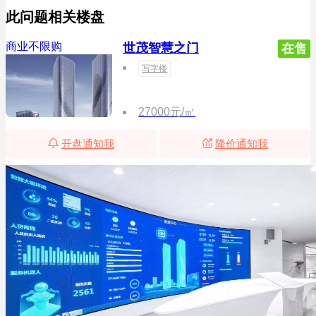
此问题相关楼盘
商业不限购
世茂智慧之门
在售
写字楼
27000元/㎡
开盘通知我
降价通知我