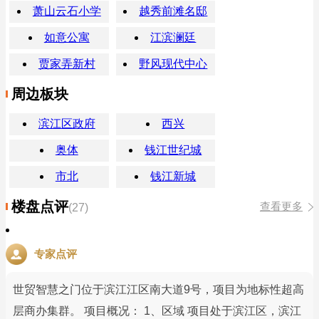
萧山云石小学
越秀前滩名邸
如意公寓
江滨澜廷
贾家弄新村
野风现代中心
周边板块
滨江区政府
西兴
奥体
钱江世纪城
市北
钱江新城
楼盘点评
查看更多
(27)
专家点评
世贸智慧之门位于滨江江区南大道9号，项目为地标性超高
层商办集群。 项目概况： 1、区域 项目处于滨江区，滨江