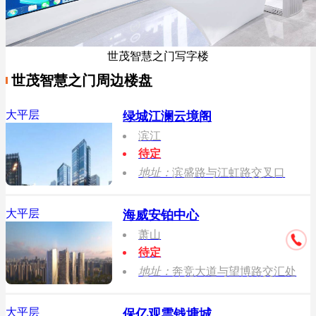
世茂智慧之门写字楼
世茂智慧之门周边楼盘
大平层
绿城江澜云境阁
滨江
待定
地址：
滨盛路与江虹路交叉口
大平层
海威安铂中心
萧山
待定
地址：
奔竞大道与望博路交汇处
大平层
保亿观雲钱塘城