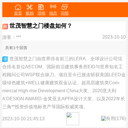
首页
航拍
详情
动态
问答
世茂智慧之门楼盘如何？
问
2023-10-10
游客：***
共有1个回答
世茂智慧之门由世界排名前三的LERA、全球设计公司综
答
合排名首位AECOM、国际前沿建筑事务所EID与世界知名工
程顾问公司WSP联合操刀。项目至今已接连斩获美国LEED金
级绿色建筑+WELL健康建筑双金认证、超高层建筑类Com-
mercial High-rise Development China大奖、2020意大利
A'DESIGN AWARD·金奖亚太APPA设计大奖、以及2022年长
三角**投资价值地标资产等国际权威奖项。
有用(
176
)
2023-10-10 21:45:13