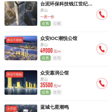
台泥环保科技钱江世纪城项目
萧山
一房一价
在售
公寓
众安IOC潮悦公馆
商业不限购
萧山
49000
元/㎡
在售
住宅
众安嘉润公馆
商业不限购
萧山
35500
元/㎡
在售
住宅
蓝城七星潮鸣
大平层