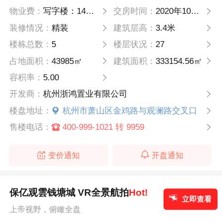
物业费：
写字楼：14平方米月（含能耗1.5） ； 大平层公馆：8平方米月（含能耗1.5）
交房时间：
2020年10月30日
装修情况：
精装
建筑层高：
3.4米
楼栋总数：
5
楼层状况：
27
占地面积：
43985㎡
建筑面积：
333154.56㎡
容积率：
5.00
开发商：
杭州浙鸿置业有限公司
楼盘地址：
杭州市萧山区金鸡路与观澜路交叉口
售楼电话：
400-999-1021 转 9959
变价通知
开盘通知
保亿观雲钱塘城 VR全景航拍
Hot!
立即查看
上帝视野，俯瞰全盘