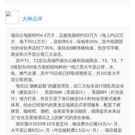
大神点评
项目占地面积约4.4万方，总建筑面积约33万方（地上约22万
方、地下约11万方），容积率5.0，绿地率25%，其中组团部
分的绿化率达到了35%。项目由5幢塔楼组成，包含写字楼、
商业和大平层公馆三大业态。
其中T1、T2定位高端甲级办公楼和高端商业，T3、T4、T
5规划为300多方面积段纯粹的一线江景大平层公馆，水、
电、燃气全通，其中T5目前已经取得预售证，共102套大平
层公馆房源。
项目以“扬帆起航”的建筑理念，由三大知名设计团队凯达全
球（建筑设计）、美国SWA（景观设计）、美国BPI（灯光设
计）倾力打造，并且引进了保亿物业24小时铂金管家式服务
体系，结合已经签约的黄龙泛瑞酒店式管理服务，配置了棋
牌室、咖啡吧、酒吧、会客室等多功能区，保障提升未来业
主“住在五星级酒店之上的家”式的居住体验。
项目预计2023年10月底交付，物业费办公楼14元/㎡·月、
大平层公寓8元/㎡·月（均含能耗费1.5元/㎡·月）。项目规划