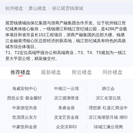
杭州楼盘
萧山楼盘
保亿观雲钱塘城
观雲钱塘城由保亿集团与浙商产融集团合作开发。位于杭州钱江世
纪城奥体核心板块，一线钱塘江和钱江世纪城公园，是4286产业载
体项目和省市县长152工程项目，浙商产融集团的总部大楼。钱塘
江金融港湾核心区总部经济的新高地，钱江世纪城具有特色的高级
城市综合体项目。
T1、T2定位高端甲级办公和高端商业，T3、T4、T5规划为一线江
景大平层公馆，精装修交付。
推荐楼盘
最新楼盘
附近楼盘
同价楼盘
海威安铂中心
中南江一云境
静江会
西投众安·紫金蘭轩
滨江揽潮誉道
滨汇名望云筑
中家德玺尚座
美睿金座
理想家·红嘉汇商业中
心
世茂璞云东方
灵龙艺音金座
滨江海潮望月城·潮印
中豪悦和金座
众安滨和印
绿城江澜云境阁