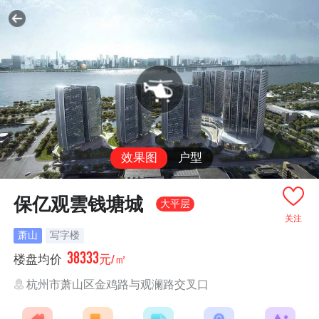
效果图
户型
保亿观雲钱塘城
大平层
关注
萧山
写字楼
38333
楼盘均价
元/㎡
杭州市萧山区金鸡路与观澜路交叉口