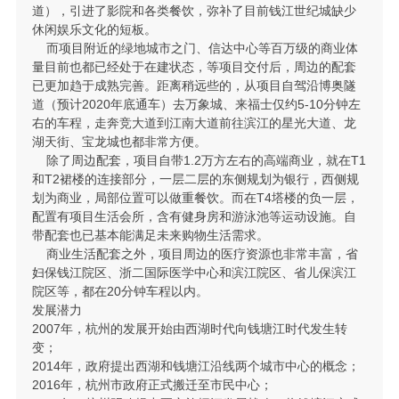
道），引进了影院和各类餐饮，弥补了目前钱江世纪城缺少
休闲娱乐文化的短板。
而项目附近的绿地城市之门、信达中心等百万级的商业体
量目前也都已经处于在建状态，等项目交付后，周边的配套
已更加趋于成熟完善。距离稍远些的，从项目自驾沿博奥隧
道（预计2020年底通车）去万象城、来福士仅约5-10分钟左
右的车程，走奔竞大道到江南大道前往滨江的星光大道、龙
湖天街、宝龙城也都非常方便。
除了周边配套，项目自带1.2万方左右的高端商业，就在T1
和T2裙楼的连接部分，一层二层的东侧规划为银行，西侧规
划为商业，局部位置可以做重餐饮。而在T4塔楼的负一层，
配置有项目生活会所，含有健身房和游泳池等运动设施。自
带配套也已基本能满足未来购物生活需求。
商业生活配套之外，项目周边的医疗资源也非常丰富，省
妇保钱江院区、浙二国际医学中心和滨江院区、省儿保滨江
院区等，都在20分钟车程以内。
发展潜力
2007年，杭州的发展开始由西湖时代向钱塘江时代发生转
变；
2014年，政府提出西湖和钱塘江沿线两个城市中心的概念；
2016年，杭州市政府正式搬迁至市民中心；