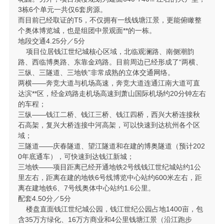
3栋6个单元一共仅6套房源。
而目前已经取证的T5，不仅拥有一线钱塘江景，更能俯瞰整
个奥体博览城，也是组团中景观面**的一栋。
地段交通4.25分／5分
项目位居钱江世纪城核心区域，北临观澜路、南侧潮韵
路、西临博奥路、东靠金鸡路。目前周边已经形成了“两横、
三纵、三隧道、三地铁”非常成熟的立体交通网络。
两横——奔竞大道与机场高速，奔竞大道连通江南大道可直
达滨**区，经金鸡路走机场高速到萧山国际机场约20分钟左右
的车程；
三纵——钱江二桥、钱江三桥、钱江四桥，西兴大桥连接秋
石高架，复兴大桥连接中河高架，可以快速到达杭州各个区
域；
三隧道——庆春隧道、望江隧道和在建的博奥隧道（预计202
0年底通车），可快速到达钱江新城；
三地铁——项目距离已经开通地铁2号线钱江世纪城站约1公
里左右，距离在建的地铁6号线博览中心站约600米左右，距
离在建地铁6、7号线奥体中心站约1.6公里。
配套4.50分／5分
楼盘直面钱江世纪城公园，钱江世纪公园占地1400亩，包
含35万方绿化、16万方商业和4公里钱塘江景（沿江跑步