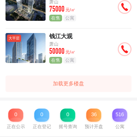
萧山
75000
元/㎡
在售
公寓
钱江大观
大平层
萧山
50000
元/㎡
在售
公寓
加载更多楼盘
0
0
0
36
516
正在公示
正在登记
摇号查询
预计开盘
公寓