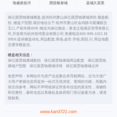
海威叁拾浔
西投银泰城
蓝城久宸里
保亿观雲钱塘城楼盘,提供杭州萧山保亿观雲钱塘城房价,楼盘航
拍 ,楼盘户型图,项目地址位于:杭州市萧山区金鸡路与观澜路交
叉口,产权年限40年,物业为保亿物业；黄龙泛瑞酒店管理有限公
司,开发商为杭州浙鸿置业有限公司,售楼电话400-999-1021 转
9959,提供楼盘绿化,周边配套,商场,超市,学校,医院,行,周边地图
交通等楼盘信。
楼盘相关信息：
保亿观雲钱塘城航拍
保亿观雲钱塘城周边配套
保亿观雲钱
塘城户型图
保亿观雲钱塘城详情
保亿观雲钱塘城点评
免责声明：本网站作为房产信息聚合类导航网站，仅为方便广
大用户掌握信息而提供一站式无偿浏览、查阅的功能，所载内
容仅供参考，网站不声明或保证所发布信息的真实性，准确性
和完整性，最终信息以售楼处及政府部门登记备案为准，请谨
慎核查。
www.kan3721.com