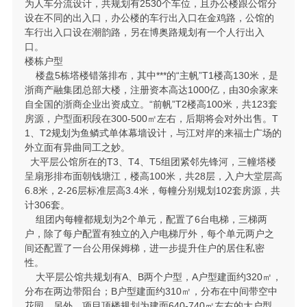
为人车分流设计，共规划有2530个车位，且办公楼跟公馆分
设在不同的出入口，办公楼的车行出入口在金鸡路，公馆的
车行出入口设在潮韵路，另在博奥路规划有一个人行出入
口。
楼栋户型
楼盘5栋塔楼错落排布，其中***的“主帆”T1楼高130米，是
浙商产融集团总部大楼，注册资本高达1000亿，由30余家来
自全国的浙商企业出资成立。“前帆”T2楼高100米，共123套
房源，户型面积段在300-500㎡左右，后期将会对外出售。T
1、T2规划为鱼鳞式单体幕墙设计，与江对岸的来福士广场的
外立面有异曲同工之妙。
大平层公馆所在的T3、T4、T5组团紧邻先锋河，三幢塔楼
呈扇形排布面朝钱塘江，楼高100米，共28层，入户大堂层高
6.8米，2-26层标准层高3.4米，每幢分别规划102套房源，共
计306套。
组团内每幢都规划为2个单元，配置了6台电梯，三梯两
户，除了每户配置有独立的入户电梯厅外，每个单元两户之
间还配置了一台公用保姆梯，进一步提升住户的居住私密
性。
大平层公馆共规划有A、B两个户型，A户型建面约320㎡，
分布在两边带阳台；B户型建面约310㎡，分布在中间带空中
花园。另外，项目顶楼规划为建面640-740㎡左右的大户型，