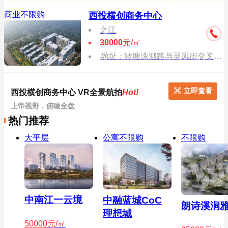
商业不限购
西投横创商务中心
之江
30000
元/㎡
地址：
转塘洙泗路与灵凤街交叉口（西湖大学西侧）
立即查看
西投横创商务中心 VR全景航拍
Hot!
上帝视野，俯瞰全盘
热门推荐
大平层
公寓不限购
不限购
中南江一云境
中融蓝城CoC
朗诗溪涧
理想城
50000
元/㎡