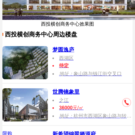
西投横创商务中心效果图
西投横创商务中心周边楼盘
梦圆逸庐
西湖区
待定
地址：
象山路与钱江街交叉口
世腾镜象里
之江
36000
元/㎡
地址：
杭州市西湖区象山路与转江街交汇处西北角
限购
新希望锦翠栖源府