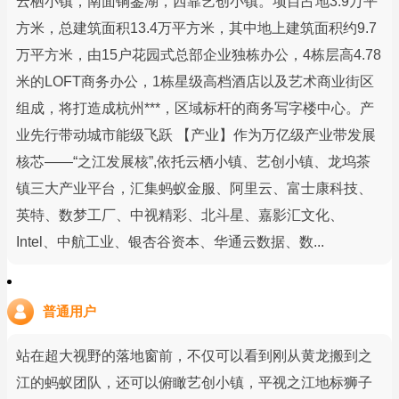
云栖小镇，南面铜鉴湖，西靠艺创小镇。项目占地3.9万平
方米，总建筑面积13.4万平方米，其中地上建筑面积约9.7
万平方米，由15户花园式总部企业独栋办公，4栋层高4.78
米的LOFT商务办公，1栋星级高档酒店以及艺术商业街区
组成，将打造成杭州***，区域标杆的商务写字楼中心。产
业先行带动城市能级飞跃 【产业】作为万亿级产业带发展
核芯——“之江发展核”,依托云栖小镇、艺创小镇、龙坞茶
镇三大产业平台，汇集蚂蚁金服、阿里云、富士康科技、
英特、数梦工厂、中视精彩、北斗星、嘉影汇文化、
Intel、中航工业、银杏谷资本、华通云数据、数...
普通用户
站在超大视野的落地窗前，不仅可以看到刚从黄龙搬到之
江的蚂蚁团队，还可以俯瞰艺创小镇，平视之江地标狮子