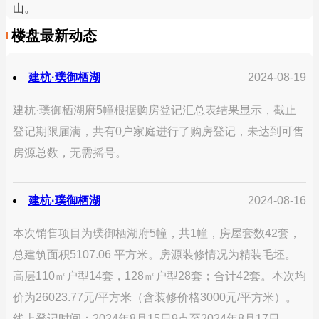
山。
楼盘最新动态
建杭·璞御栖湖
2024-08-19
建杭·璞御栖湖府5幢根据购房登记汇总表结果显示，截止
登记期限届满，共有0户家庭进行了购房登记，未达到可售
房源总数，无需摇号。
建杭·璞御栖湖
2024-08-16
本次销售项目为璞御栖湖府5幢，共1幢，房屋套数42套，
总建筑面积5107.06 平方米。房源装修情况为精装毛坯。
高层110㎡户型14套，128㎡户型28套；合计42套。本次均
价为26023.77元/平方米（含装修价格3000元/平方米）。
线上登记时间：2024年8月15日9点至2024年8月17日...