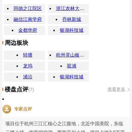
同德之江院区
浙江农林大学(东湖校区)
融信江南学府
乔林新城
金都华府
银湖科技城
周边板块
转塘
杭州灵山板块楼盘
龙坞
双浦
浦沿
银湖科技城
楼盘点评
查看更多
(7)
专家点评
项目位于杭州三江汇核心之江腹地，北近中国美院，东临