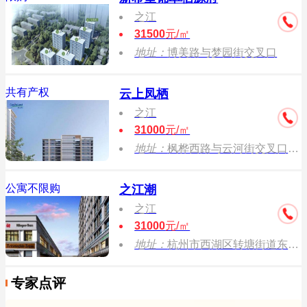
之江
31500
元/㎡
地址：
博美路与梦园街交叉口
共有产权
云上凤栖
之江
31000
元/㎡
地址：
枫桦西路与云河街交叉口东北角200米
公寓不限购
之江潮
之江
31000
元/㎡
地址：
杭州市西湖区转塘街道东狮路与洙泗路交叉口
专家点评