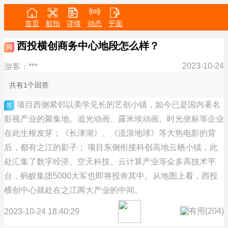
首页
航拍
详情
动态
平面
西投横创商务中心地段怎么样？
问
2023-10-24
游客：***
共有1个回答
项目西侧紧邻以美学见长的艺创小镇，如今已是国内著名
答
影视产业的聚集地。追光动画、露米埃动画、时光坐标等企业
在此生根发芽；《长津湖》、《流浪地球》等大热电影的背
后，都有之江的影子； 项目东侧衔接科创高地云栖小镇，此
处汇集了数字经济、空天科技、云计算产业等众多高技术平
台，蚂蚁集团5000大军也即将投奔其中。从地图上看，西投
横创中心就处在之江两大产业的中间。
有用(
204
)
2023-10-24 18:40:29