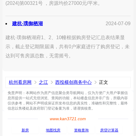
(2024)第00321号 ，房源均价27000元/平米。
建杭·璞御栖湖
2024-07-09
建杭·璞御栖湖府1、2、10幢根据购房登记汇总表结果显
示，截止登记期限届满，共有0户家庭进行了购房登记，未
达到可售房源总数，无需摇号。
杭州看房网
之江
西投横创商务中心
正文
免责声明：本网站作为房产信息聚合类导航网站，仅为方便广大用户掌握信
息而提供一站式无偿浏览、查阅的功能，本站楼盘信息并非广告，所载内容
仅供参考，网站不声明或保证所发布信息的真实性，准确性和完整性，最终
信息以售楼处及政府部门登记备案为准，请谨慎核查。
www.kan3721.com
新房
地图找房
资格查询
房贷计算器