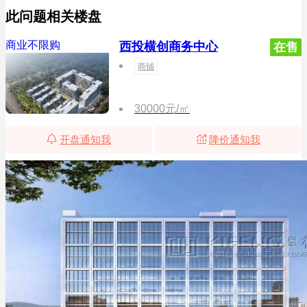
此问题相关楼盘
商业不限购
西投横创商务中心
在售
商铺
30000元/㎡
开盘通知我
降价通知我