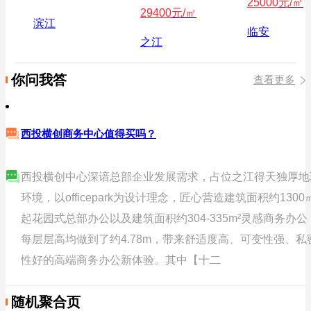
25000
元/㎡
29400
元/㎡
滨江
临安
之江
你问我答
查看更多
西投横创商务中心值得买吗？
西投横创中心深谙总部企业发展需求，占位之江得天独厚地
环境，以officepark为设计理念，匠心营造建筑面积约1300
起花园式总部办公以及建筑面积约304-335m²灵感商务办公
每层层高均做到了约4.78m，带来舒适度高、可变性强、私
性好的高端商务办公新体验。其中【十二
随机聚合页