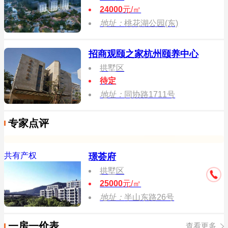
24000
元/㎡
地址：
桃花湖公园(东)
招商观颐之家杭州颐养中心
拱墅区
待定
地址：
同协路1711号
专家点评
共有产权
璟荟府
拱墅区
25000
元/㎡
地址：
半山东路26号
一房一价表
查看更多