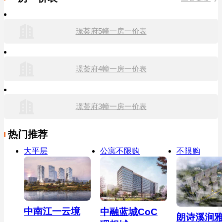
璟荟府5幢一房一价表
璟荟府4幢一房一价表
璟荟府3幢一房一价表
热门推荐
大平层
公寓不限购
不限购
中南江一云境
中融蓝城CoC
朗诗溪涧