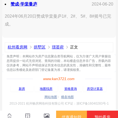
赞成·学棠曼庐
2024-06-20
2024年06月20日赞成学棠曼庐1#、2#、 5#、8#摇号已完
成。
杭州看房网
拱墅区
璟荟府
正文
免责声明：本网站作为房产信息聚合类导航网站，仅为方便广大用户掌握信
息而提供一站式无偿浏览、查阅的功能，本站楼盘信息并非广告，所载内容
仅供参考，网站不声明或保证所发布信息的真实性，准确性和完整性，最终
信息以售楼处及政府部门登记备案为准，请谨慎核查。
www.kan3721.com
新房
地图找房
资格查询
房贷计算器
网站地图
楼盘地图
2013-2021 杭州畅房网络科技有限公司 ICP证：浙ICP备16040283号-1
优惠通知我
预约看房