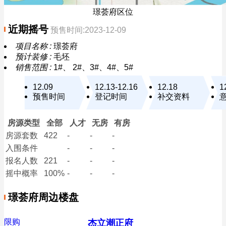
璟荟府区位
近期摇号
预售时间:2023-12-09
项目名称 :
璟荟府
预计装修 :
毛坯
销售范围 :
1#、 2#、3#、4#、5#
12.09
12.13-12.16
12.18
1
预售时间
登记时间
补交资料
房源类型
全部
人才
无房
有房
房源套数
422
-
-
-
入围条件
-
-
-
报名
人数
221
-
-
-
摇中概率
100%
-
-
-
璟荟府周边楼盘
限购
杰立潮正府