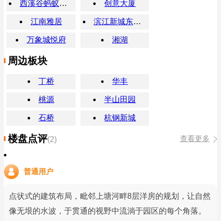
西溪谷蚂蚁金服大厦
创意大厦
江南雅居
滨江新城东方名府
万象城悦府
湘湖
周边板块
丁桥
华丰
桃源
半山田园
石桥
杭钢新城
楼盘点评
查看更多
(2)
普通用户
点状式的建筑布局，毗邻上塘河畔8层洋房的规划，让自然
像无垠的水波，于贯通的视野中流淌于园区的每个角落。