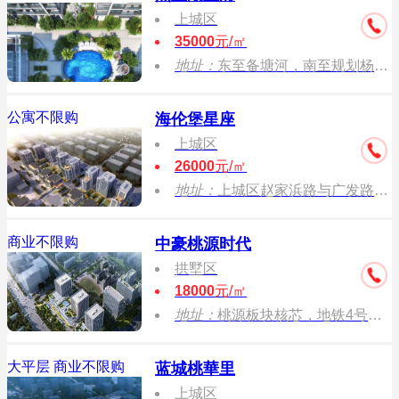
上城区
35000
元/㎡
地址：
东至备塘河，南至规划杨家路，西至同协路，北至沈家港
公寓不限购
海伦堡星座
上城区
26000
元/㎡
地址：
上城区赵家浜路与广发路交叉口
商业不限购
中豪桃源时代
拱墅区
18000
元/㎡
地址：
桃源板块核芯，地铁4号线桃源街站往北约60米
大平层
商业不限购
蓝城桃華里
上城区