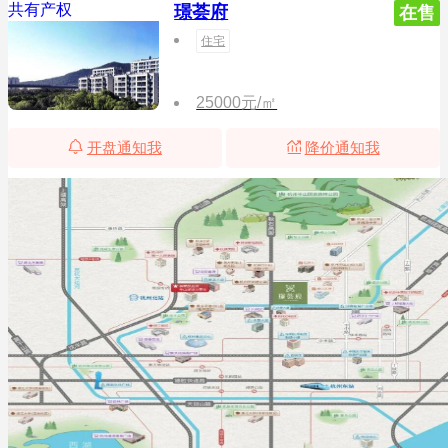
共有产权
璟荟府
在售
住宅
25000元/㎡
开盘通知我
降价通知我