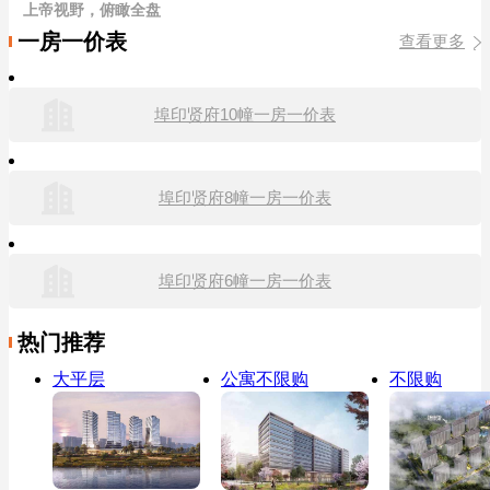
上帝视野，俯瞰全盘
一房一价表
查看更多
埠印贤府10幢一房一价表
埠印贤府8幢一房一价表
埠印贤府6幢一房一价表
热门推荐
大平层
公寓不限购
不限购