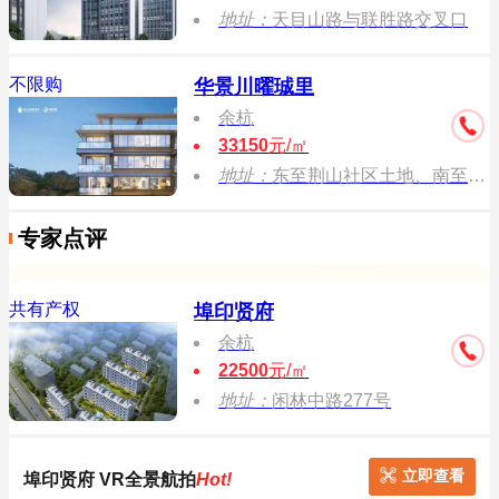
地址：
天目山路与联胜路交叉口
不限购
华景川曜珹里
余杭
33150
元/㎡
地址：
东至荆山社区土地、南至省立同德医院、西至同德路、北至荆山湾路
专家点评
共有产权
埠印贤府
余杭
22500
元/㎡
地址：
闲林中路277号
立即查看
埠印贤府 VR全景航拍
Hot!