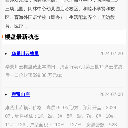
西溪欢乐城，闲林埠老街、七彩汇商业中心，闲湖城三之
三幼儿园、闲林中心幼儿园启贤校区、和睦小学贤和校
区、育海外国语学校（民办）；生活配套齐全，周边教
育、医疗...
楼盘最新动态
华景川云檐里
2024-07-20
华景川云檐里截止本周日，清盘行动7月第三批11席云墅惠
后一口价封顶599.88.万元/套
雍贤山庐
2024-07-08
雍贤山庐预计价格：高层19105元/方，预计开盘：2024-
07，销售楼栋：1#、2#、3#、5#、6#、7#、8#、10#、
11#、12#，户型面积：110㎡、127㎡，房源套数：528