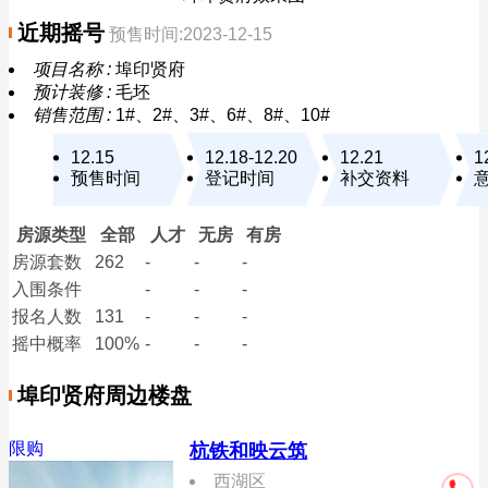
近期摇号
预售时间:2023-12-15
项目名称 :
埠印贤府
预计装修 :
毛坯
销售范围 :
1#、2#、3#、6#、8#、10#
12.15
12.18-12.20
12.21
1
预售时间
登记时间
补交资料
房源类型
全部
人才
无房
有房
房源套数
262
-
-
-
入围条件
-
-
-
报名
人数
131
-
-
-
摇中概率
100%
-
-
-
埠印贤府周边楼盘
限购
杭铁和映云筑
西湖区