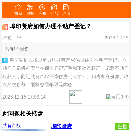
首页
航拍
房价
摇号
详情
埠印贤府如何办理不动产登记？
问
2023-12-15
游客：***
共有1个回答
购房家庭应按规定办理共有产权保障住房不动产登记。不
答
动产登记机构应当在预告登记证明和不动产权证上记载不动产
权利人，附记共有产权保障住房（人才）、购房家庭份额、政
府产权份额、限制交易年限等内容。
有用(
89
)
2023-12-15 17:53:14
此问题相关楼盘
共有产权
埠印贤府
在售