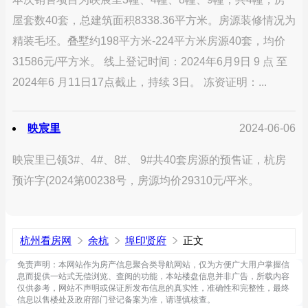
屋套数40套，总建筑面积8338.36平方米。房源装修情况为
精装毛坯。叠墅约198平方米-224平方米房源40套，均价
31586元/平方米。 线上登记时间：2024年6月9日 9 点 至
2024年6 月11日17点截止，持续 3日。 冻资证明：...
映宸里
2024-06-06
映宸里已领3#、4#、8#、 9#共40套房源的预售证，杭房
预许字(2024第00238号，房源均价29310元/平米。
杭州看房网
余杭
埠印贤府
正文
免责声明：本网站作为房产信息聚合类导航网站，仅为方便广大用户掌握信
息而提供一站式无偿浏览、查阅的功能，本站楼盘信息并非广告，所载内容
仅供参考，网站不声明或保证所发布信息的真实性，准确性和完整性，最终
信息以售楼处及政府部门登记备案为准，请谨慎核查。