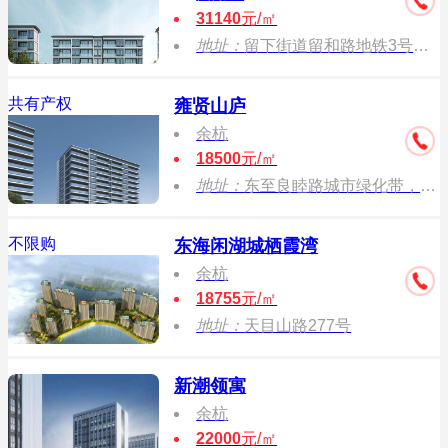
31140
元/㎡
地址：
留下街道留和路地铁3号线小和山站
共有产权
雍贤山庐
余杭
18500
元/㎡
地址：
东至良睦路城市绿化带，至八号路，北至联荣安置房，南至规划道路
不限购
东海闲湖城栖霞湾
余杭
18755
元/㎡
地址：
天目山路277号
新潮领寓
余杭
22000
元/㎡