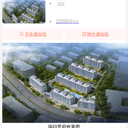
住宅
22500元/㎡
开盘通知我
降价通知我
埠印贤府效果图