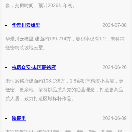
套，交房时间：预计2026年年初。
华景川云檐里
2024-07-08
华景川云檐里:建面约139-214方，容积率仅有1.2，未科纯
低密精装坡地云墅。
杭房众安·未珂宸铭府
2024-06-26
未珂宸铭府建面约108-136方，1.8容积率精装小高层，更
低密、更亲地。坚持以品质为先的经营理念，打造更高品
质人居，致力打造区域标杆作品。
映宸里
2024-06-09
本次销售项目为映宸里3幢、4幢、8幢、9幢，共4幢，房