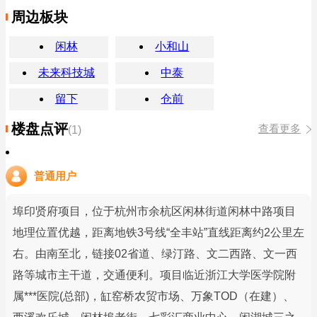
周边板块
闲林
小和山
未来科技城
中泰
留下
仓前
楼盘点评
查看更多
(1)
普通用户
埠印贤府项目，位于杭州市余杭区闲林街道闲林中路项目
地理位置优越，距离地铁3号线“全丰站”直线距离约2公里左
右。由南至北，链接02省道、绿汀路、文二西路、文一西
路等城市主干道，交通便利。项目临近浙江大学医学院附
属***医院(总部)，缸窑桥农贸市场、万象TOD（在建）、