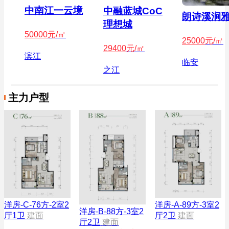
中南江一云境
中融蓝城CoC
朗诗溪涧
理想城
50000
元/㎡
25000
元/㎡
29400
元/㎡
滨江
临安
之江
主力户型
洋房-C-76方-2室2
洋房-A-89方-3室2
洋房-B-88方-3室2
厅1卫
建面
厅2卫
建面
厅2卫
建面