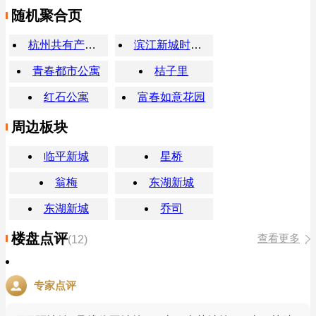
随机聚合页
杭州共有产权房
滨江新城时代广场
青春都市公寓
桔子里
红石公寓
富春如意花园
周边板块
临平新城
星桥
翁梅
东湖新城
东湖新城
乔司
楼盘点评
查看更多
(12)
专家点评