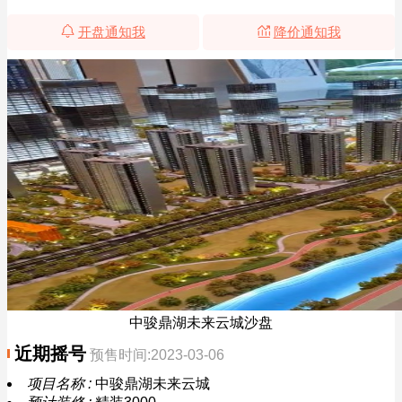
开盘通知我
降价通知我
中骏鼎湖未来云城沙盘
近期摇号
预售时间:2023-03-06
项目名称 :
中骏鼎湖未来云城