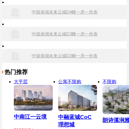
中骏鼎湖未来云城D4幢一房一价表
中骏鼎湖未来云城D3幢一房一价表
中骏鼎湖未来云城D2幢一房一价表
热门推荐
大平层
公寓不限购
不限购
中南江一云境
中融蓝城CoC
朗诗溪涧
理想城