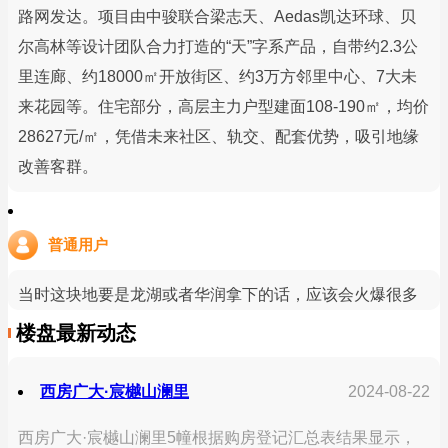
路网发达。项目由中骏联合梁志天、Aedas凯达环球、贝
尔高林等设计团队合力打造的“天”字系产品，自带约2.3公
里连廊、约18000㎡开放街区、约3万方邻里中心、7大未
来花园等。住宅部分，高层主力户型建面108-190㎡，均价
28627元/㎡，凭借未来社区、轨交、配套优势，吸引地缘
改善客群。
普通用户
当时这块地要是龙湖或者华润拿下的话，应该会火爆很多
楼盘最新动态
西房广大·宸樾山澜里
2024-08-22
西房广大·宸樾山澜里5幢根据购房登记汇总表结果显示，