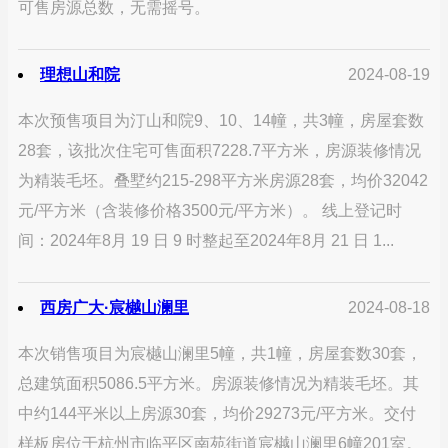
可售房源总数，无需摇号。
理想山和院
2024-08-19
本次预售项目为汀山和院9、10、14幢，共3幢，房屋套数
28套，该批次住宅可售面积7228.7平方米，房源装修情况
为精装毛坯。叠墅约215-298平方米房源28套，均价32042
元/平方米（含装修价格3500元/平方米）。 线上登记时
间：2024年8月 19 日 9 时整起至2024年8月 21 日 1...
西房广大·宸樾山澜里
2024-08-18
本次销售项目为宸樾山澜里5幢，共1幢，房屋套数30套，
总建筑面积5086.5平方米。房源装修情况为精装毛坯。其
中约144平米以上房源30套，均价29273元/平方米。交付
样板房位于杭州市临平区南苑街道宸樾山澜里6幢201室。