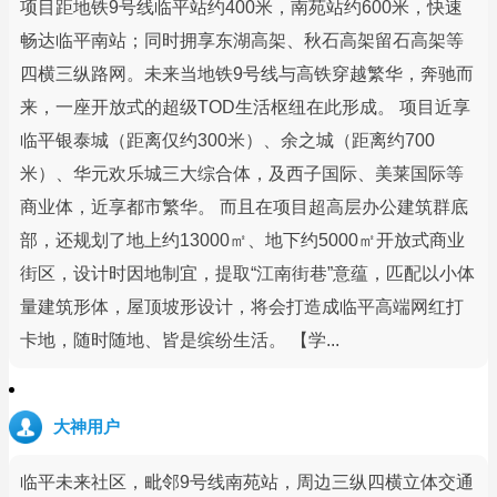
项目距地铁9号线临平站约400米，南苑站约600米，快速
畅达临平南站；同时拥享东湖高架、秋石高架留石高架等
四横三纵路网。未来当地铁9号线与高铁穿越繁华，奔驰而
来，一座开放式的超级TOD生活枢纽在此形成。 项目近享
临平银泰城（距离仅约300米）、余之城（距离约700
米）、华元欢乐城三大综合体，及西子国际、美莱国际等
商业体，近享都市繁华。 而且在项目超高层办公建筑群底
部，还规划了地上约13000㎡、地下约5000㎡开放式商业
街区，设计时因地制宜，提取“江南街巷”意蕴，匹配以小体
量建筑形体，屋顶坡形设计，将会打造成临平高端网红打
卡地，随时随地、皆是缤纷生活。 【学...
大神用户
临平未来社区，毗邻9号线南苑站，周边三纵四横立体交通