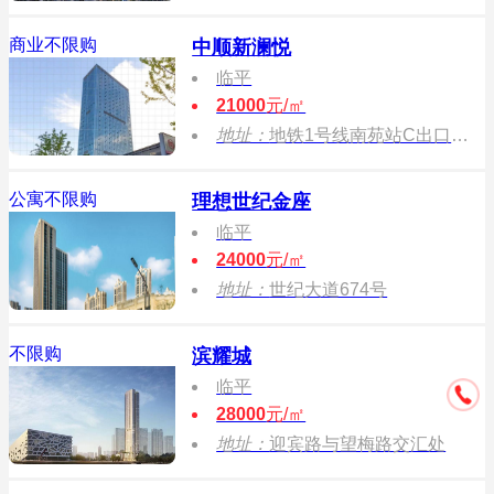
商业不限购
中顺新澜悦
临平
21000
元/㎡
地址：
地铁1号线南苑站C出口上盖
公寓不限购
理想世纪金座
临平
24000
元/㎡
地址：
世纪大道674号
不限购
滨耀城
临平
28000
元/㎡
地址：
迎宾路与望梅路交汇处