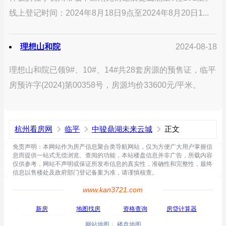
线上登记时间：2024年8月18日9点至2024年8月20日1...
理想山和院
2024-08-18
理想山和院已领9#、10#、14#共28套房源的预售证，临平
房预许字(2024)第00358号，房源均价33600元/平米。
杭州看房网
临平
中骏鼎湖未来云城
正文
免责声明：本网站作为房产信息聚合类导航网站，仅为方便广大用户掌握信
息而提供一站式无偿浏览、查阅的功能，本站楼盘信息并非广告，所载内容
仅供参考，网站不声明或保证所发布信息的真实性，准确性和完整性，最终
信息以售楼处及政府部门登记备案为准，请谨慎核查。
www.kan3721.com
新房
地图找房
资格查询
房贷计算器
网站地图
楼盘地图