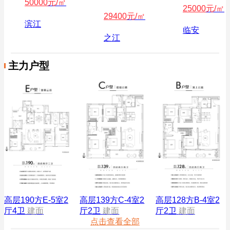
50000
元/㎡
25000
元/㎡
29400
元/㎡
滨江
临安
之江
主力户型
高层190方E-5室2
高层139方C-4室2
高层128方B-4室2
厅4卫
建面
厅2卫
建面
厅2卫
建面
点击查看全部