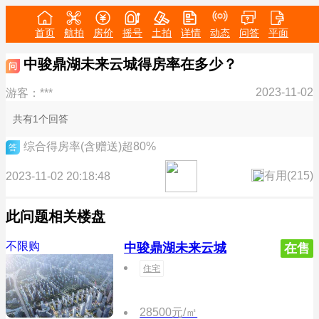
首页
航拍
房价
摇号
土拍
详情
动态
问答
平面
中骏鼎湖未来云城得房率在多少？
问
2023-11-02
游客：***
共有1个回答
综合得房率(含赠送)超80%
答
有用(
215
)
2023-11-02 20:18:48
此问题相关楼盘
不限购
中骏鼎湖未来云城
在售
住宅
28500元/㎡