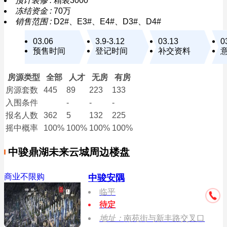
预计装修 :
精装3000
冻结资金 :
70万
销售范围 :
D2#、E3#、E4#、D3#、D4#
03.06
3.9-3.12
03.13
0
预售时间
登记时间
补交资料
房源类型
全部
人才
无房
有房
房源套数
445
89
223
133
入围条件
-
-
-
报名
人数
362
5
132
225
摇中概率
100%
100%
100%
100%
中骏鼎湖未来云城周边楼盘
商业不限购
中骏安隅
临平
待定
地址：
南苑街与新丰路交叉口