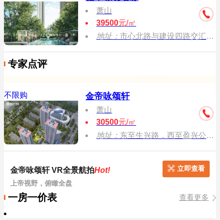
萧山
39500
元/㎡
地址：
市心北路与建设四路交汇处东北侧
专家点评
不限购
金帝咏颂轩
萧山
30500
元/㎡
地址：
东至生兴路，西至盈兴公寓，北至规划振宁路
立即查看
金帝咏颂轩 VR全景航拍
Hot!
上帝视野，俯瞰全盘
一房一价表
查看更多