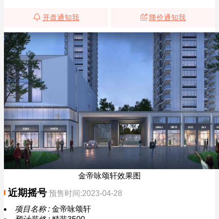
开盘通知我
降价通知我
金帝咏颂轩效果图
近期摇号
预售时间:2023-04-28
项目名称 :
金帝咏颂轩