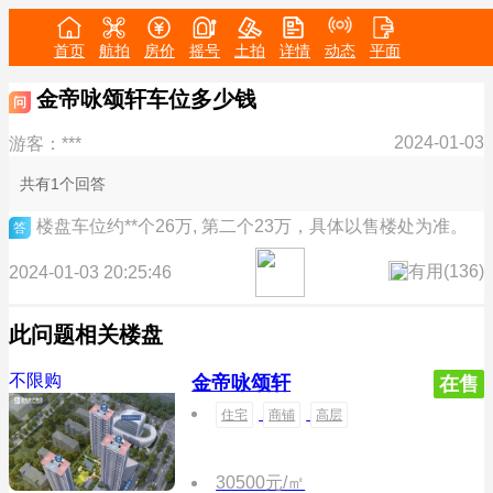
首页
航拍
房价
摇号
土拍
详情
动态
平面
金帝咏颂轩车位多少钱
问
2024-01-03
游客：***
共有1个回答
楼盘车位约**个26万, 第二个23万，具体以售楼处为准。
答
有用(
136
)
2024-01-03 20:25:46
此问题相关楼盘
不限购
金帝咏颂轩
在售
住宅
商铺
高层
30500元/㎡