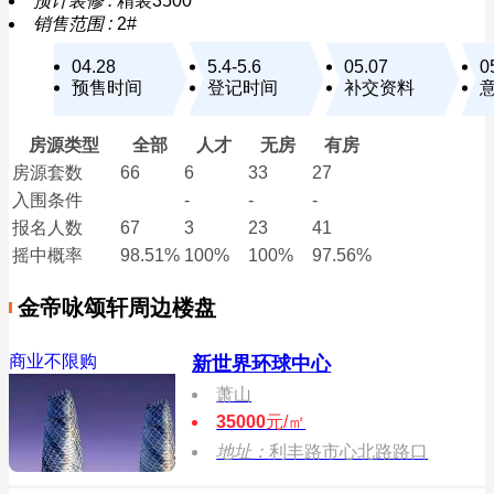
预计装修 :
精装3500
销售范围 :
2#
04.28
5.4-5.6
05.07
0
预售时间
登记时间
补交资料
房源类型
全部
人才
无房
有房
房源套数
66
6
33
27
入围条件
-
-
-
报名
人数
67
3
23
41
摇中概率
98.51%
100%
100%
97.56%
金帝咏颂轩周边楼盘
商业不限购
新世界环球中心
萧山
35000
元/㎡
地址：
利丰路市心北路路口