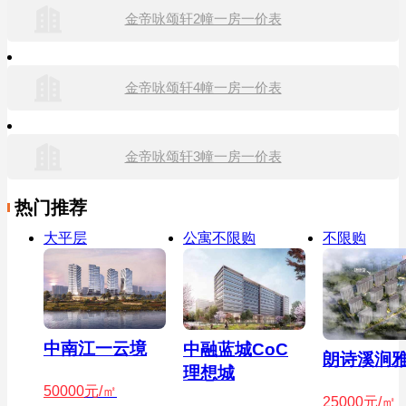
金帝咏颂轩2幢一房一价表
金帝咏颂轩4幢一房一价表
金帝咏颂轩3幢一房一价表
热门推荐
大平层
公寓不限购
不限购
中南江一云境
中融蓝城CoC
朗诗溪涧
理想城
50000
元/㎡
25000
元/㎡