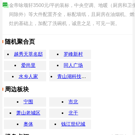
金帝咏颂轩3500元/平的装标，中央空调、地暖（厨房和卫
间除外）等大件配置齐全，标配墙纸，且厨房在油烟机、燃
灶的基础上，加配了洗碗机，诚意之足，可见一斑。
随机聚合页
越秀天萃名邸
罗峰新村
爱尚里
同人广场
水乡人家
青山湖科技城地铁站
周边板块
宁围
市北
萧山老城区
北干
奥体
钱江世纪城