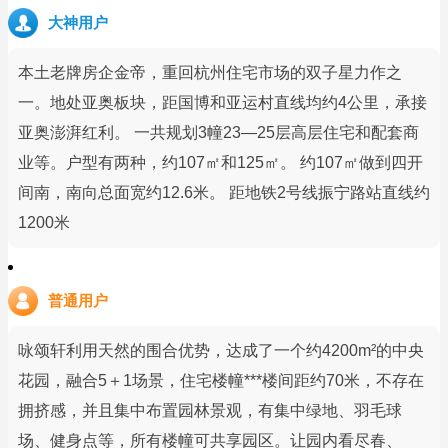
大神用户
本土老牌房企金帝，重回杭州住宅市场的双子星力作之
一。地处亚奥板块，距国博和亚运村直线均约4公里，承接
亚奥澎湃红利。 一共规划3幢23—25层高层住宅和配套商
业等。户型有两种，约107㎡和125㎡。 约107㎡做到四开
间南，南向总面宽约12.6米。 距地铁2号线振宁路站直线约
1200米
普通用户
咏颂轩利用天然的围合优势，达成了一个约4200m²的中央
花园，融合5＋1场景，住宅楼幢***楼间距约70米，不存在
拥挤感，并且集中布置园林景观，有集中绿地、羽毛球
场、健身点等，所有楼幢可共享园区。让园内看尽春、