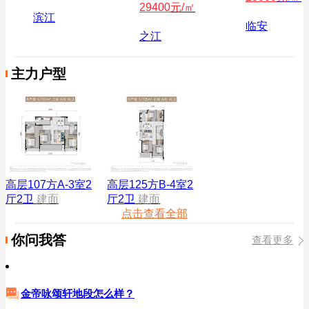
29400
元/㎡
滨江
临安
之江
主力户型
高层107方A-3室2
高层125方B-4室2
厅2卫
建面
厅2卫
建面
点击查看全部
你问我答
查看更多
金帝咏颂轩地段怎么样？