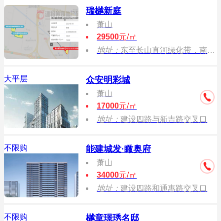
瑞樾新庭
萧山
29500
元/㎡
地址：
东至长山直河绿化带，南至后解放绿化带，西至规划宁远路、后解放河绿化带，北至规划恒盛路。
大平层
众安明彩城
萧山
17000
元/㎡
地址：
建设四路与新吉路交叉口
不限购
能建城发·瞰奥府
萧山
34000
元/㎡
地址：
建设四路和通惠路交叉口
不限购
樾章璟琇名邸