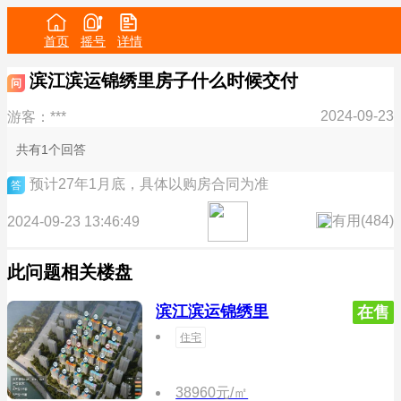
首页
摇号
详情
滨江滨运锦绣里房子什么时候交付
问
2024-09-23
游客：***
共有1个回答
预计27年1月底，具体以购房合同为准
答
有用(
484
)
2024-09-23 13:46:49
此问题相关楼盘
滨江滨运锦绣里
在售
住宅
38960元/㎡