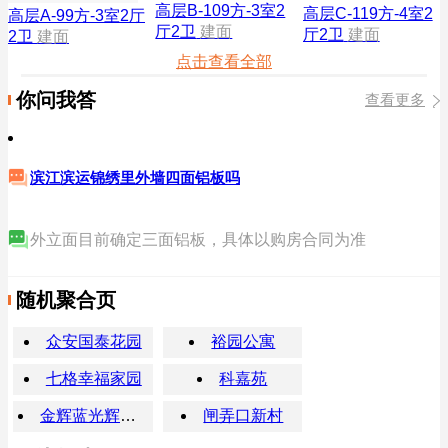
高层B-109方-3室2
高层C-119方-4室2
高层A-99方-3室2厅
厅2卫
建面
厅2卫
建面
2卫
建面
点击查看全部
你问我答
查看更多
滨江滨运锦绣里外墙四面铝板吗
外立面目前确定三面铝板，具体以购房合同为准
随机聚合页
众安国泰花园
裕园公寓
七格幸福家园
科嘉苑
金辉蓝光辉逸云筑
闸弄口新村