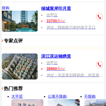
限购
绿城宸岸印月里
拱墅区
33700
元/㎡
地址：
顾杨路与谢村路交叉口
专家点评
滨江滨运锦绣里
拱墅区
38960
元/㎡
地址：
东至规划顾扬路，南至规划五号支路、规划绿化，西至御舟路，北至候圣街。
热门推荐
大平层
公寓不限购
不限购