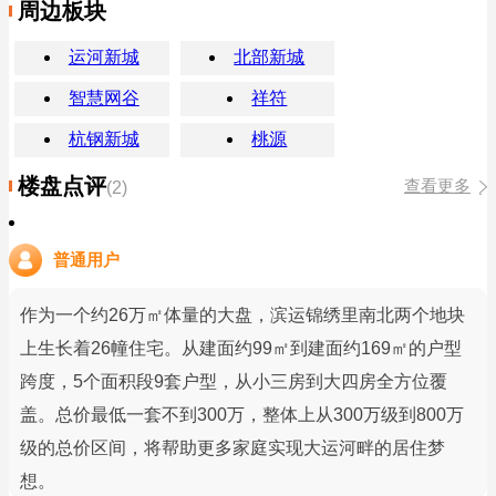
周边板块
运河新城
北部新城
智慧网谷
祥符
杭钢新城
桃源
楼盘点评
查看更多
(2)
普通用户
作为一个约26万㎡体量的大盘，滨运锦绣里南北两个地块
上生长着26幢住宅。从建面约99㎡到建面约169㎡的户型
跨度，5个面积段9套户型，从小三房到大四房全方位覆
盖。总价最低一套不到300万，整体上从300万级到800万
级的总价区间，将帮助更多家庭实现大运河畔的居住梦
想。