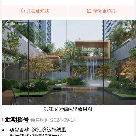
开盘通知我
降价通知我
滨江滨运锦绣里效果图
近期摇号
预售时间:2024-09-14
项目名称 :
滨江滨运锦绣里