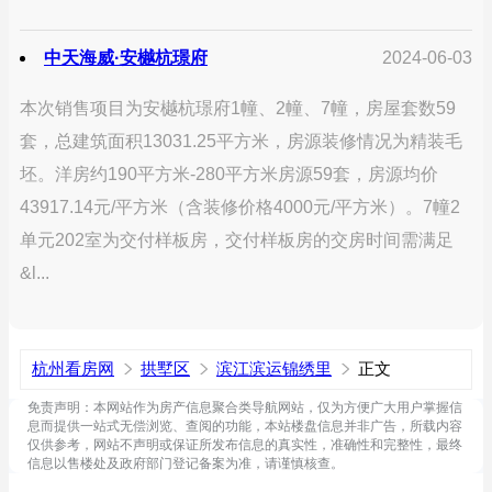
中天海威·安樾杭璟府
2024-06-03
本次销售项目为安樾杭璟府1幢、2幢、7幢，房屋套数59
套，总建筑面积13031.25平方米，房源装修情况为精装毛
坯。洋房约190平方米-280平方米房源59套，房源均价
43917.14元/平方米（含装修价格4000元/平方米）。7幢2
单元202室为交付样板房，交付样板房的交房时间需满足
&l...
杭州看房网
拱墅区
滨江滨运锦绣里
正文
免责声明：本网站作为房产信息聚合类导航网站，仅为方便广大用户掌握信
息而提供一站式无偿浏览、查阅的功能，本站楼盘信息并非广告，所载内容
仅供参考，网站不声明或保证所发布信息的真实性，准确性和完整性，最终
信息以售楼处及政府部门登记备案为准，请谨慎核查。