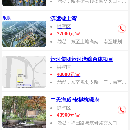
地址：
候圣街与顾扬路交叉口向东50米
限购
滨运锦上湾
拱墅区
37000
元/㎡
地址：
东至上塘高架，南至规划支路十一，西至丽水路，北至莫婆桥河
运河集团运河湾综合体项目
拱墅区
40000
元/㎡
地址：
东至规划支路十三，南西至丽水路,北至莫婆桥河绿带、莫婆桥河
中天海威·安樾杭璟府
拱墅区
43960
元/㎡
地址：
祥园路与筑研路交叉口