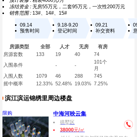
预计装修 :
精装4000元/方
冻结资金 :
无房55万元，二套95万元，一次性200万元
销售范围 :
13#、14#、15#
09.14
9.18-9.20
09.21
0
预售时间
登记时间
补交资料
房源类型
全部
人才
无房
有房
房源套数
133
19
40
74
101个
入围条件
-
-
月
入围
人数
1079
46
288
745
摇中概率
12.33%
52.48%
19.03%
7.25%
滨江滨运锦绣里周边楼盘
限购
中海河映云集
拱墅区
38000
元/㎡