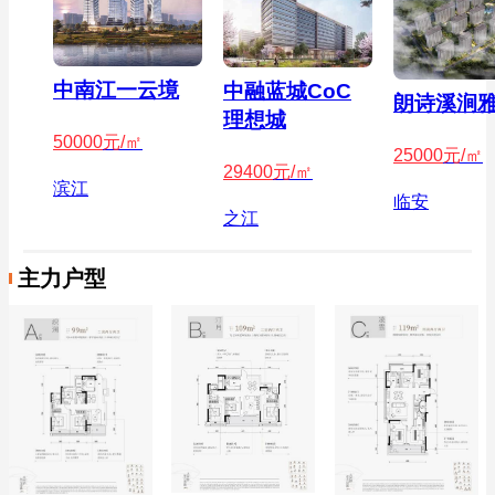
中南江一云境
中融蓝城CoC
朗诗溪涧
理想城
50000
元/㎡
25000
元/㎡
29400
元/㎡
滨江
临安
之江
主力户型