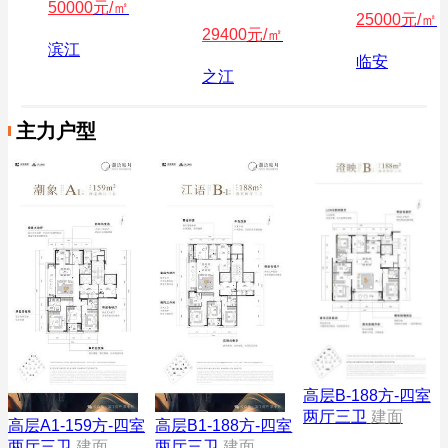
50000
元/㎡
25000
元/㎡
29400
元/㎡
滨江
临安
之江
主力户型
高层B-188方-四室
两厅三卫
建面
高层A1-159方-四室
高层B1-188方-四室
两厅三卫
建面
两厅三卫
建面