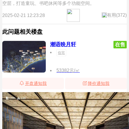
空层，打造童玩、书吧休闲等多个功能空间。
有用(
372
)
2025-02-21 12:23:28
此问题相关楼盘
潮语映月轩
在售
住宅
53382元/㎡
开盘通知我
降价通知我