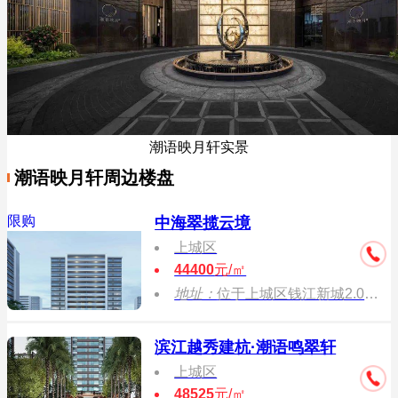
潮语映月轩实景
潮语映月轩周边楼盘
限购
中海翠揽云境
上城区
44400
元/㎡
地址：
位于上城区钱江新城2.0，东至三官塘路，南至华家竹园路，西侧市政绿地，北至红建街
滨江越秀建杭·潮语鸣翠轩
上城区
48525
元/㎡