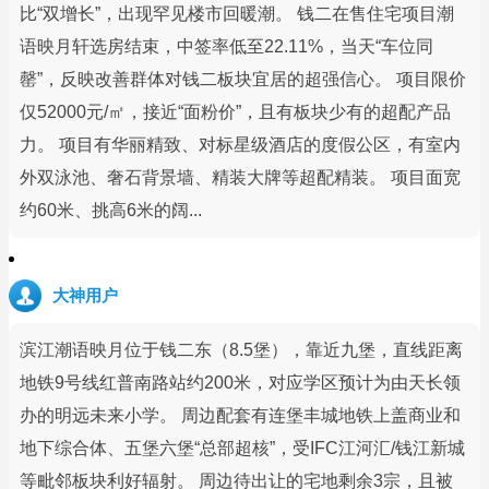
比“双增长”，出现罕见楼市回暖潮。 钱二在售住宅项目潮
语映月轩选房结束，中签率低至22.11%，当天“车位同
罄”，反映改善群体对钱二板块宜居的超强信心。 项目限价
仅52000元/㎡，接近“面粉价”，且有板块少有的超配产品
力。 项目有华丽精致、对标星级酒店的度假公区，有室内
外双泳池、奢石背景墙、精装大牌等超配精装。 项目面宽
约60米、挑高6米的阔...
大神用户
滨江潮语映月位于钱二东（8.5堡），靠近九堡，直线距离
地铁9号线红普南路站约200米，对应学区预计为由天长领
办的明远未来小学。 周边配套有连堡丰城地铁上盖商业和
地下综合体、五堡六堡“总部超核”，受IFC江河汇/钱江新城
等毗邻板块利好辐射。 周边待出让的宅地剩余3宗，且被