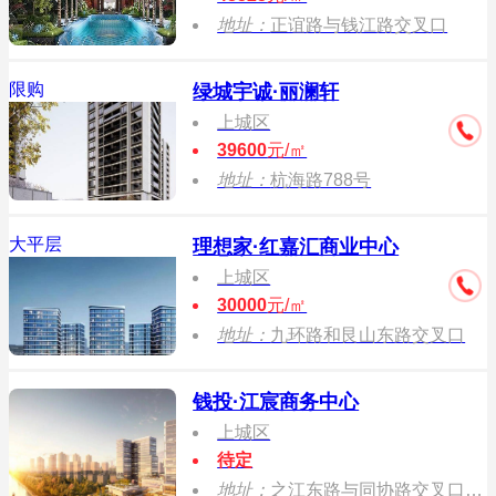
地址：
正谊路与钱江路交叉口
限购
绿城宇诚·丽澜轩
上城区
39600
元/㎡
地址：
杭海路788号
大平层
理想家·红嘉汇商业中心
上城区
30000
元/㎡
地址：
九环路和艮山东路交叉口
钱投·江宸商务中心
上城区
待定
地址：
之江东路与同协路交叉口钱江新城二期建设指挥部1楼