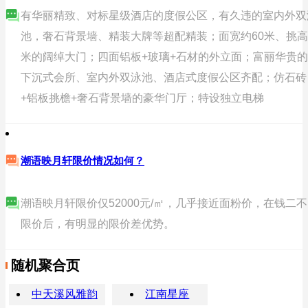
有华丽精致、对标星级酒店的度假公区，有久违的室内外双
池，奢石背景墙、精装大牌等超配精装；面宽约60米、挑高
米的阔绰大门；四面铝板+玻璃+石材的外立面；富丽华贵的
下沉式会所、室内外双泳池、酒店式度假公区齐配；仿石砖
+铝板挑檐+奢石背景墙的豪华门厅；特设独立电梯
潮语映月轩限价情况如何？
潮语映月轩限价仅52000元/㎡，几乎接近面粉价，在钱二不
限价后，有明显的限价差优势。
随机聚合页
中天溪风雅韵
江南星座