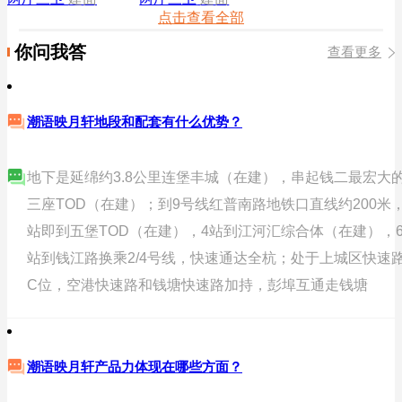
点击查看全部
你问我答
查看更多
潮语映月轩地段和配套有什么优势？
地下是延绵约3.8公里连堡丰城（在建），串起钱二最宏大
三座TOD（在建）；到9号线红普南路地铁口直线约200米，
站即到五堡TOD（在建），4站到江河汇综合体（在建），
站到钱江路换乘2/4号线，快速通达全杭；处于上城区快速
C位，空港快速路和钱塘快速路加持，彭埠互通走钱塘
潮语映月轩产品力体现在哪些方面？