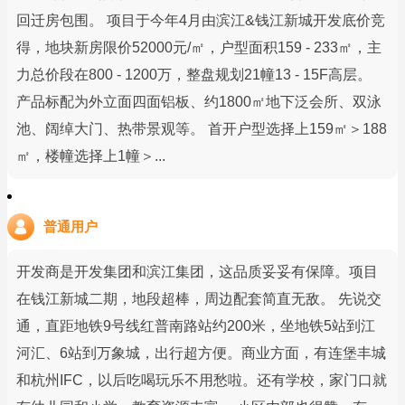
回迁房包围。 项目于今年4月由滨江&钱江新城开发底价竞
得，地块新房限价52000元/㎡，户型面积159 - 233㎡，主
力总价段在800 - 1200万，整盘规划21幢13 - 15F高层。
产品标配为外立面四面铝板、约1800㎡地下泛会所、双泳
池、阔绰大门、热带景观等。 首开户型选择上159㎡＞188
㎡，楼幢选择上1幢＞...
普通用户
开发商是开发集团和滨江集团，这品质妥妥有保障。项目
在钱江新城二期，地段超棒，周边配套简直无敌。 先说交
通，直距地铁9号线红普南路站约200米，坐地铁5站到江
河汇、6站到万象城，出行超方便。商业方面，有连堡丰城
和杭州IFC，以后吃喝玩乐不用愁啦。还有学校，家门口就