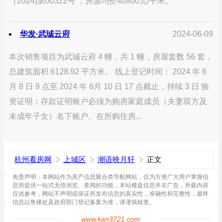
（2024)第00322号 ，房源均价40800元/平米。
华发·武珹云府
2024-06-09
本次销售项目为武珹云府 4 幢，共 1 幢，房屋套数 56 套，
总建筑面积 6128.92 平方米。 线上登记时间： 2024 年 6
月 8 日 9 点至 2024 年 6月 10 日 17 点截止，持续 3 日 验
资证明：存款证明账户必须为购房家庭成员（夫妻双方及
未成年子女）名下账户。在所购住房...
杭州看房网
上城区
潮语映月轩
正文
免责声明：本网站作为房产信息聚合类导航网站，仅为方便广大用户掌握信
息而提供一站式无偿浏览、查阅的功能，本站楼盘信息并非广告，所载内容
仅供参考，网站不声明或保证所发布信息的真实性，准确性和完整性，最终
信息以售楼处及政府部门登记备案为准，请谨慎核查。
www.kan3721.com