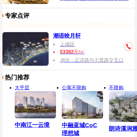
专家点评
潮语映月轩
上城区
53382
元/㎡
地址：
正谊路与七普路交叉口
热门推荐
大平层
公寓不限购
不限购
中南江一云境
中融蓝城CoC
朗诗溪涧
理想城