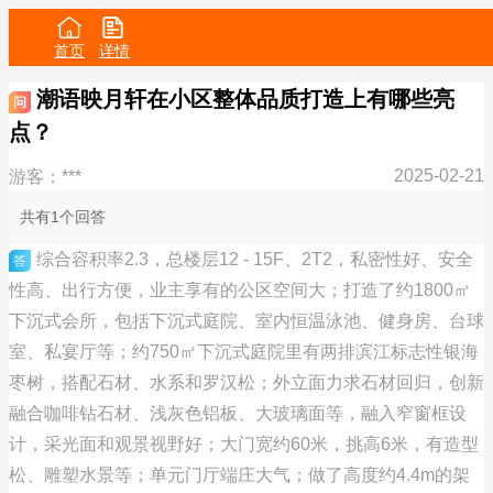
首页
详情
潮语映月轩在小区整体品质打造上有哪些亮
问
点？
2025-02-21
游客：***
共有1个回答
综合容积率2.3，总楼层12 - 15F、2T2，私密性好、安全
答
性高、出行方便，业主享有的公区空间大；打造了约1800㎡
下沉式会所，包括下沉式庭院、室内恒温泳池、健身房、台球
室、私宴厅等；约750㎡下沉式庭院里有两排滨江标志性银海
枣树，搭配石材、水系和罗汉松；外立面力求石材回归，创新
融合咖啡钻石材、浅灰色铝板、大玻璃面等，融入窄窗框设
计，采光面和观景视野好；大门宽约60米，挑高6米，有造型
松、雕塑水景等；单元门厅端庄大气；做了高度约4.4m的架