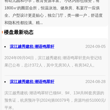
有幼儿园和小学，教育资源丰富。 小区内部也很赞，有
1800㎡的圈层会所，恒温泳池、健身房、私宴厅一应俱
全。户型设计更是贴心，独立门厅，类一梯一户，舒适度
和隐私性都拉满。精...
楼盘最新动态
滨江越秀建杭·潮语鸣翠轩
2024-09-05
2024年09月04日，滨江越秀建杭·潮语鸣翠轩意向登记结
果已公布，总计372人，其中无房30人，有房342人。
滨江越秀建杭·潮语鸣翠轩
2024-08-28
滨江越秀建杭·潮语鸣翠轩已领6#、9#、13#共86套房源的
预售证，杭房预许字(2024)第00379号，房源均价51000元/
平米。