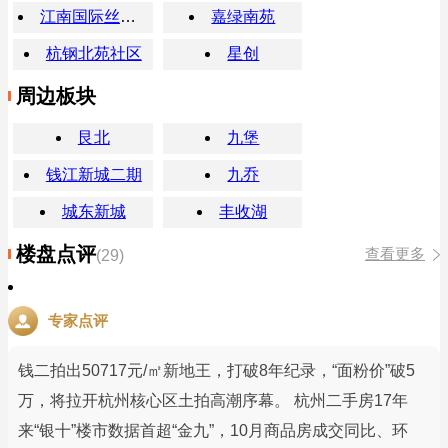
江南国际丝绸城
嘉绿南苑
杭钢北苑社区
星创
周边板块
艮北
九堡
钱江新城二期
九乔
城东新城
丰收湖
楼盘点评
查看更多
(29)
专家点评
钱二拍出50717元/㎡新地王，打破8年纪录，“面粉价”破5
万，将拉开杭州核心区土拍高潮序幕。 杭州二手房17年
来“银十”楼市数据首超“金九”，10月商品房成交同比、环