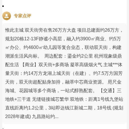
专家点评
惟此主城 双天街旁在售26万方大盘 项目总建面约26万方，
规划20栋12-13F静谧小高层，融入约3900㎡商业、约5万
㎡办公、约4600㎡幼儿园等复合业态，联动双天街，构建
潮派生活风向标。 周边配套：鎏金约2公里 杭州现象级鼎
配生活 【商业】双天街+多商场 凝萃高级烟火气 主城***体
量天街：约14万方龙湖上城天街（在建）、约7.5万方国芳
天街，双天街超配贴身加持，融萃中芯商业资源。 咫尺金
海城、花园城等多个商场，一站式醇熟配套。 【交通】三
地铁+三干道 无缝链接城芯繁华 双地铁：距离1号线九堡站
直线距离约1.2公里，3站即达钱江新城二期，18号线 (规划
2028年建成) 九昌路站约...