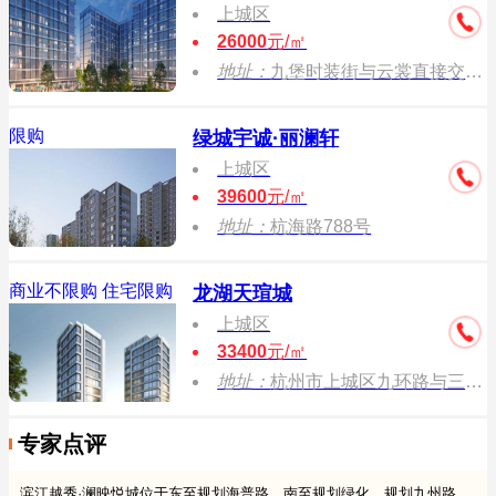
上城区
26000
元/㎡
地址：
九堡时装街与云裳直接交叉口
限购
绿城宇诚·丽澜轩
上城区
39600
元/㎡
地址：
杭海路788号
商业不限购
住宅限购
龙湖天瑄城
上城区
33400
元/㎡
地址：
杭州市上城区九环路与三胜街交叉口南侧
专家点评
滨江越秀·澜映悦城位于东至规划海普路，南至规划绿化、规划九州路，