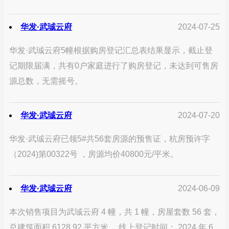
华发·武珹云府
2024-07-25
华发·武珹云府5幢根据购房登记汇总表结果显示，截止登
记期限届满，共有0户家庭进行了购房登记，未达到可售房
源总数，无需摇号。
华发·武珹云府
2024-07-20
华发·武珹云府已领5#共56套房源的预售证，杭房预许字
（2024)第00322号 ，房源均价40800元/平米。
华发·武珹云府
2024-06-09
本次销售项目为武珹云府 4 幢，共 1 幢，房屋套数 56 套，
总建筑面积 6128.92 平方米。 线上登记时间： 2024 年 6