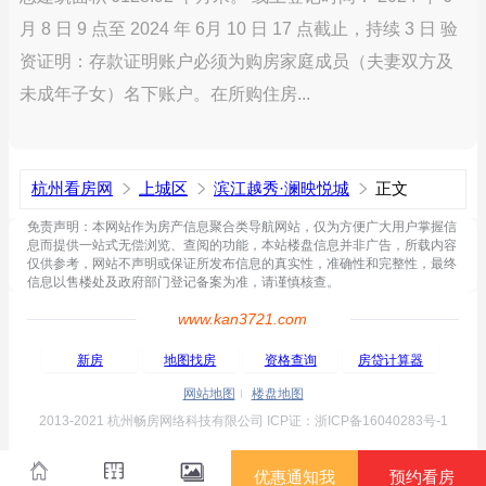
月 8 日 9 点至 2024 年 6月 10 日 17 点截止，持续 3 日 验
资证明：存款证明账户必须为购房家庭成员（夫妻双方及
未成年子女）名下账户。在所购住房...
杭州看房网
上城区
滨江越秀·澜映悦城
正文
免责声明：本网站作为房产信息聚合类导航网站，仅为方便广大用户掌握信
息而提供一站式无偿浏览、查阅的功能，本站楼盘信息并非广告，所载内容
仅供参考，网站不声明或保证所发布信息的真实性，准确性和完整性，最终
信息以售楼处及政府部门登记备案为准，请谨慎核查。
www.kan3721.com
新房
地图找房
资格查询
房贷计算器
网站地图
楼盘地图
2013-2021 杭州畅房网络科技有限公司 ICP证：浙ICP备16040283号-1
优惠通知我
预约看房