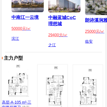
中南江一云境
中融蓝城CoC
朗诗溪涧
理想城
50000
元/㎡
25000
元/㎡
29400
元/㎡
滨江
临安
之江
主力户型
高层-A-105 m²-三