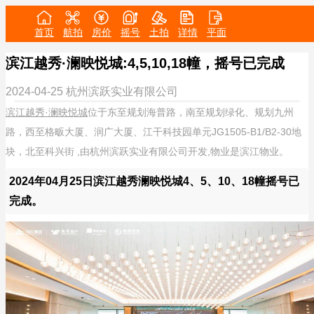
首页
航拍
房价
摇号
土拍
详情
平面
滨江越秀·澜映悦城:4,5,10,18幢，摇号已完成
2024-04-25
杭州滨跃实业有限公司
滨江越秀·澜映悦城
位于东至规划海普路，南至规划绿化、规划九州
路，西至格畈大厦、润广大厦、江干科技园单元JG1505-B1/B2-30地
块，北至科兴街 ,由杭州滨跃实业有限公司开发,物业是滨江物业。
2024年04月25日滨江越秀澜映悦城4、5、10、18幢摇号已
完成。