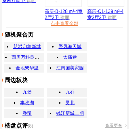
室两厅两卫
建面
高层-B-128 m²-4室
高层-C1-139 m²-4
2厅2卫
建面
室2厅2卫
建面
点击查看全部
随机聚合页
慈岩印象新城
野风海天城
西房万科良语久园
太庙巷
金地繁华里
江南国美家园
周边板块
九堡
九乔
丰收湖
艮北
乔司
钱江新城二期
楼盘点评
查看更多
(8)