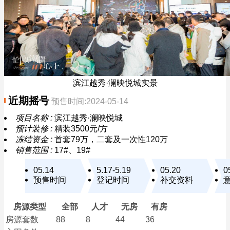
滨江越秀·澜映悦城实景
近期摇号
预售时间:2024-05-14
项目名称 :
滨江越秀·澜映悦城
预计装修 :
精装3500元/方
冻结资金 :
首套79万，二套及一次性120万
销售范围 :
17#、19#
05.14
5.17-5.19
05.20
0
预售时间
登记时间
补交资料
房源类型
全部
人才
无房
有房
房源套数
88
8
44
36