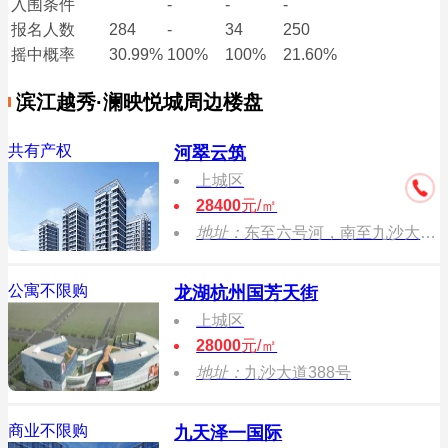
入围条件
-
-
-
报名
人数
284
-
34
250
摇中概率
30.99%
100%
100%
21.60%
滨江越秀·澜映悦城周边楼盘
共有产权
河翠云筑
上城区
28400
元/㎡
地址：
东至六号河，南至九沙大道，西至五号河，北至九堡家苑二区
公寓不限购
龙湖杭州国芳天街
上城区
28000
元/㎡
地址：
九沙大道388号
商业不限购
九天泽一国际