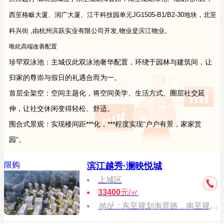
西至格畈大厦、润广大厦、江干科技园单元JG1505-B1/B2-30地块，北至
科兴街 ,由杭州滨跃实业有限公司开发,物业是滨江物业。
唯此高端改善配置
珍罕双泳池：主城仅此双泳池奢华配置，环绕于园林与建筑间，让
归家的尊崇与假日的礼遇合而为一。
首层全架空：空间主题化，将空间美学、生活方式、圈层社交延
伸，让社交休闲变得轻松、舒适。
围合式景观：实现楼间距***化，***程度实现“户户有景，家家赏
园”。
限购
滨江越秀·澜映悦城
上城区
33400
元/㎡
地址：
东至规划海普路，南至规划绿化、规划九州路，西至格畈大厦、润广大厦、江干科技园单元JG1505-B1/B2-30地块，北至科兴街