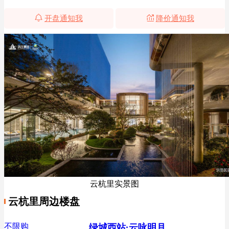
开盘通知我
降价通知我
云杭里实景图
云杭里周边楼盘
不限购
绿城西站·云咏明月