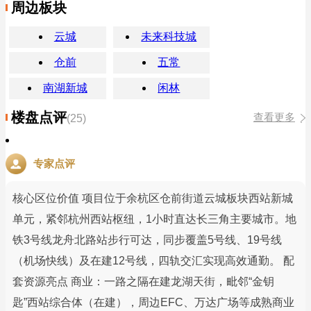
周边板块
云城
未来科技城
仓前
五常
南湖新城
闲林
楼盘点评
查看更多
(25)
专家点评
核心区位价值 项目位于余杭区仓前街道云城板块西站新城
单元，紧邻杭州西站枢纽，1小时直达长三角主要城市。地
铁3号线龙舟北路站步行可达，同步覆盖5号线、19号线
（机场快线）及在建12号线，四轨交汇实现高效通勤。 配
套资源亮点 商业：一路之隔在建龙湖天街，毗邻“金钥
匙”西站综合体（在建），周边EFC、万达广场等成熟商业