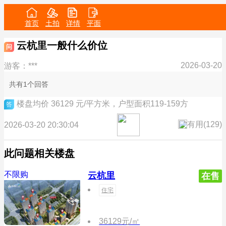
首页
土拍
详情
平面
云杭里一般什么价位
问
2026-03-20
游客：***
共有1个回答
楼盘均价 36129 元/平方米，户型面积119-159方
答
有用(
129
)
2026-03-20 20:30:04
此问题相关楼盘
不限购
云杭里
在售
住宅
36129元/㎡