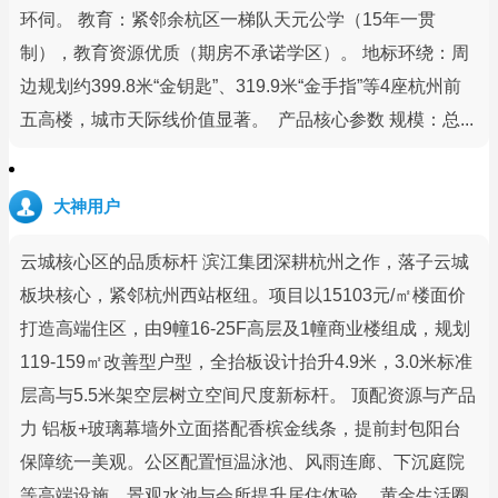
环伺。 教育：紧邻余杭区一梯队天元公学（15年一贯
制），教育资源优质（期房不承诺学区）。 地标环绕：周
边规划约399.8米“金钥匙”、319.9米“金手指”等4座杭州前
五高楼，城市天际线价值显著。 产品核心参数 规模：总...
大神用户
云城核心区的品质标杆 滨江集团深耕杭州之作，落子云城
板块核心，紧邻杭州西站枢纽。项目以15103元/㎡楼面价
打造高端住区，由9幢16-25F高层及1幢商业楼组成，规划
119-159㎡改善型户型，全抬板设计抬升4.9米，3.0米标准
层高与5.5米架空层树立空间尺度新标杆。 顶配资源与产品
力 铝板+玻璃幕墙外立面搭配香槟金线条，提前封包阳台
保障统一美观。公区配置恒温泳池、风雨连廊、下沉庭院
等高端设施，景观水池与会所提升居住体验。 黄金生活圈