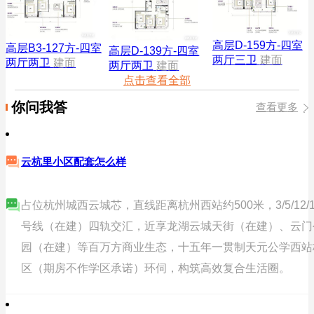
高层D-159方-四室
高层B3-127方-四室
高层D-139方-四室
两厅三卫
建面
两厅两卫
建面
两厅两卫
建面
点击查看全部
你问我答
查看更多
云杭里小区配套怎么样
占位杭州城西云城芯，直线距离杭州西站约500米，3/5/12/1
号线（在建）四轨交汇，近享龙湖云城天街（在建）、云门
园（在建）等百万方商业生态，十五年一贯制天元公学西站
区（期房不作学区承诺）环伺，构筑高效复合生活圈。