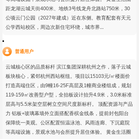
距龙湖云城天街400米、地铁3号线龙舟北路站750米，30
公顷云门公园（2027年建成）近在东侧。教育配套有天元
公学西站校区，周边次新住宅环绕，城市界...
普通用户
云城核心区的品质标杆 滨江集团深耕杭州之作，落子云城
板块核心，紧邻杭州西站枢纽。项目以15103元/㎡楼面价
打造高端住区，由9幢16-25F高层及1幢商业楼组成，规划
119-159㎡改善型户型，全抬板设计抬升4.9米，3.0米标准
层高与5.5米架空层树立空间尺度新标杆。 顶配资源与产品
力 铝板+玻璃幕墙外立面搭配香槟金线条，提前封包阳台
保障统一美观。公区配置恒温泳池、风雨连廊、下沉庭院
等高端设施，景观水池与会所提升居住体验。 黄金生活圈