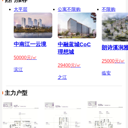
大平层
公寓不限购
不限购
中南江一云境
中融蓝城CoC
朗诗溪涧
理想城
50000
元/㎡
25000
元/㎡
29400
元/㎡
滨江
临安
之江
主力户型