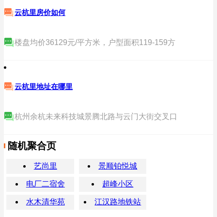
云杭里房价如何
楼盘均价36129元/平方米，户型面积119-159方
云杭里地址在哪里
杭州余杭未来科技城景腾北路与云门大街交叉口
随机聚合页
艺尚里
景顺铂悦城
电厂二宿舍
超峰小区
水木清华苑
江汉路地铁站