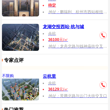
待定
地址：
鹏瑞利、杭州市西站枢纽开发、中铁建、大南铁轨道物业发展
龙湖交投西站·杭与城
余杭
36100
元/㎡
地址：
龙舟北路与钱神庙街交叉口，龙舟路地铁站旁
专家点评
不限购
云杭里
余杭
36129
元/㎡
地址：
景腾北路与云门大街交叉口
热门推荐