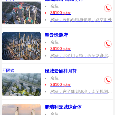
余杭
36100
元/㎡
地址：
云彤西街与景腾北路交汇处
望云璟晨府
余杭
36100
元/㎡
地址：
北至门大街，西至龙舟北路，东至承继 路，南至后村桥港
不限购
绿城云诵桂月轩
余杭
36100
元/㎡
地址：
东至规划绿地，南至规划盐铁塘街，西 至景腾北路，北至规划道路
鹏瑞利云城综合体
余杭