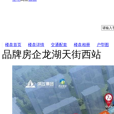
楼盘首页
楼盘详情
交通配套
楼盘相册
户型图
品牌房企
龙湖天街
西站