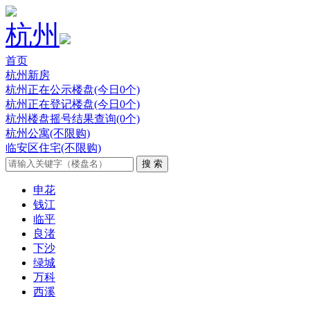
杭州
首页
杭州新房
杭州正在公示楼盘(今日0个)
杭州正在登记楼盘(今日0个)
杭州楼盘摇号结果查询(0个)
杭州公寓(不限购)
临安区住宅(不限购)
申花
钱江
临平
良渚
下沙
绿城
万科
西溪