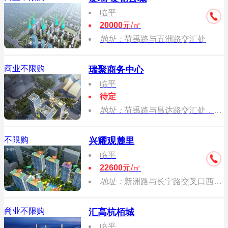
临平
20000
元/㎡
地址：
荷禹路与五洲路交汇处
商业不限购
瑞聚商务中心
临平
待定
地址：
荷禹路与昌达路交汇处，地铁9号线龙安站
不限购
兴耀观麓里
临平
22600
元/㎡
地址：
新洲路与长宁路交叉口西南角
商业不限购
汇高杭栢城
临平