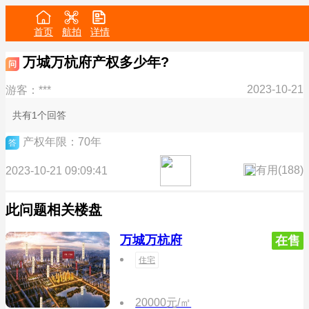
首页
航拍
详情
万城万杭府产权多少年?
问
2023-10-21
游客：***
共有1个回答
产权年限：70年
答
有用(
188
)
2023-10-21 09:09:41
此问题相关楼盘
万城万杭府
在售
住宅
20000元/㎡