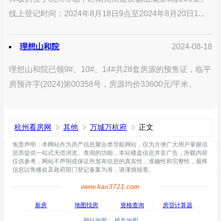
线上登记时间：2024年8月18日9点至2024年8月20日1...
理想山和院
2024-08-18
理想山和院已领9#、10#、14#共28套房源的预售证，临平
房预许字(2024)第00358号，房源均价33600元/平米。
杭州看房网
其他
万城万杭府
正文
免责声明：本网站作为房产信息聚合类导航网站，仅为方便广大用户掌握信
息而提供一站式无偿浏览、查阅的功能，本站楼盘信息并非广告，所载内容
仅供参考，网站不声明或保证所发布信息的真实性，准确性和完整性，最终
信息以售楼处及政府部门登记备案为准，请谨慎核查。
www.kan3721.com
新房
地图找房
资格查询
房贷计算器
网站地图
楼盘地图