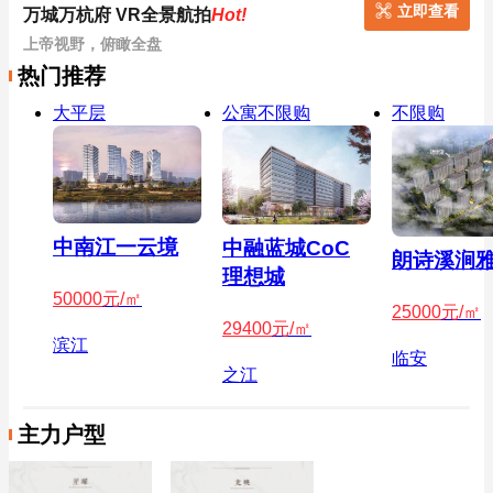
立即查看
万城万杭府 VR全景航拍
Hot!
上帝视野，俯瞰全盘
热门推荐
大平层
公寓不限购
不限购
中南江一云境
中融蓝城CoC
朗诗溪涧
理想城
50000
元/㎡
25000
元/㎡
29400
元/㎡
滨江
临安
之江
主力户型