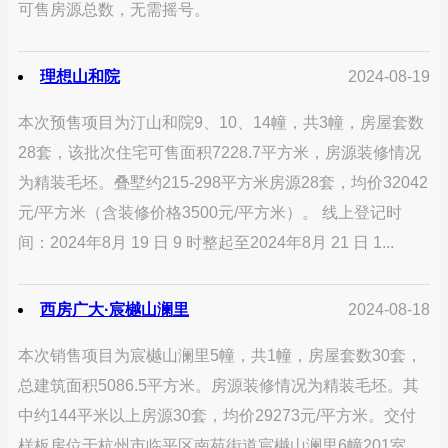
可售房源总数，无需摇号。
理想山和院
2024-08-19
本次预售项目为汀山和院9、10、14幢，共3幢，房屋套数
28套，该批次住宅可售面积7228.7平方米，房源装修情况
为精装毛坯。叠墅约215-298平方米房源28套，均价32042
元/平方米（含装修价格3500元/平方米）。 线上登记时
间：2024年8月 19 日 9 时整起至2024年8月 21 日 1...
西房广大·宸樾山澜里
2024-08-18
本次销售项目为宸樾山澜里5幢，共1幢，房屋套数30套，
总建筑面积5086.5平方米。房源装修情况为精装毛坯。其
中约144平米以上房源30套，均价29273元/平方米。交付
样板房位于杭州市临平区南苑街道宸樾山澜里6幢201室。