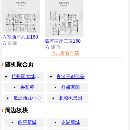
六室两厅六卫160
四室两厅三卫160
方
建面
方
建面
点击查看全部
随机聚合页
杭州国大城市广场
良渚玉都佳苑
兴和苑
祥盛家园
瓜沥商业中心
北城枫景园
周边板块
临平新城
东湖新城