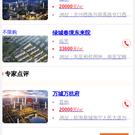
20000
元/㎡
地址：
北沙西路与荷禹路交口西北处
不限购
绿城春境东来院
临平
33600
元/㎡
地址：
东至相邻用地，南至宝幢路绿化带，西至规划道路绿化带，北至安平路
专家点评
万城万杭府
其他
20000
元/㎡
地址：
杭海新城海宁人民大道与新城大道交叉口