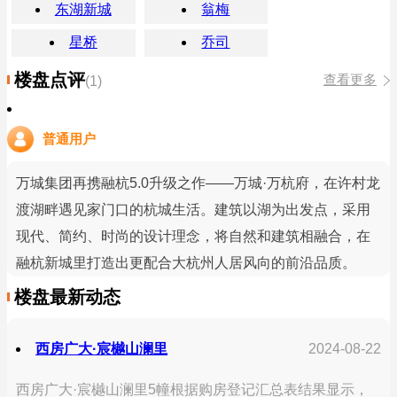
东湖新城
翁梅
星桥
乔司
楼盘点评
查看更多
(1)
普通用户
万城集团再携融杭5.0升级之作——万城·万杭府，在许村龙
渡湖畔遇见家门口的杭城生活。建筑以湖为出发点，采用
现代、简约、时尚的设计理念，将自然和建筑相融合，在
融杭新城里打造出更配合大杭州人居风向的前沿品质。
楼盘最新动态
西房广大·宸樾山澜里
2024-08-22
西房广大·宸樾山澜里5幢根据购房登记汇总表结果显示，