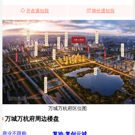
开盘通知我
降价通知我
万城万杭府区位图
万城万杭府周边楼盘
商业不限购
复地·复创云城