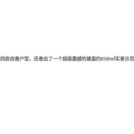
9㎡大四房改善户型，还卷出了一个超级震撼的建面约6500㎡实景示