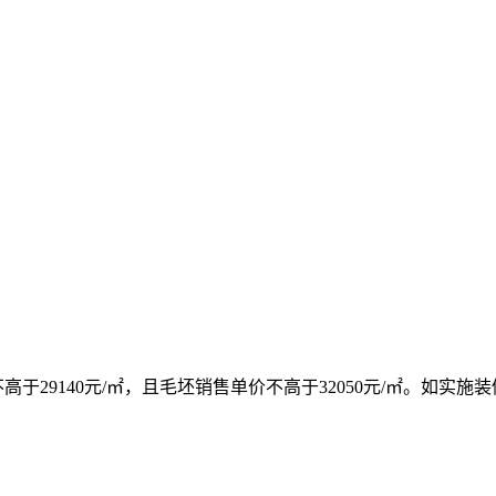
于29140元/㎡，且毛坯销售单价不高于32050元/㎡。如实施