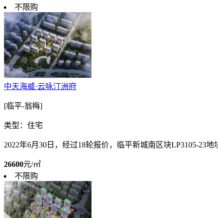
不限购
中天海威·云咏汀洲府
[临平-翁梅]
类型：住宅
2022年6月30日，经过18轮报价，临平新城南区块LP3105-23地
26600
元/㎡
不限购