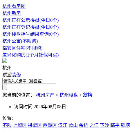
杭州看房网
杭州新房
杭州正在公示楼盘(今日0个)
杭州正在登记楼盘(今日0个)
杭州楼盘摇号结果查询(0个)
杭州公寓(不限购)
临安区住宅(不限购)
差异化购房(1个月社保可买)
杭州
楼盘
装修
您当前的位置：
杭州房产
>
杭州楼盘
>
翁梅
访问时间 2026年08月08日
位置：
不限
上城区
拱墅区
西湖区
滨江
萧山
余杭
之江
下沙
临平
钱塘