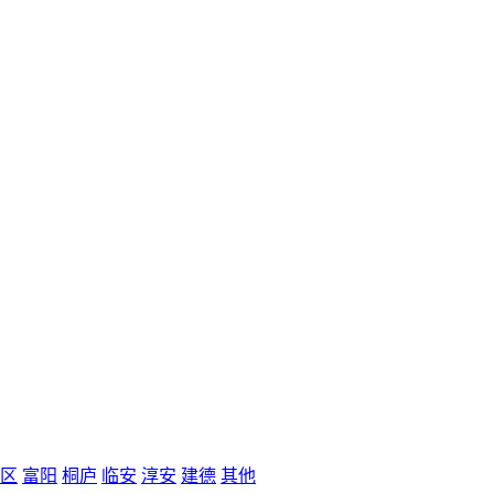
区
富阳
桐庐
临安
淳安
建德
其他