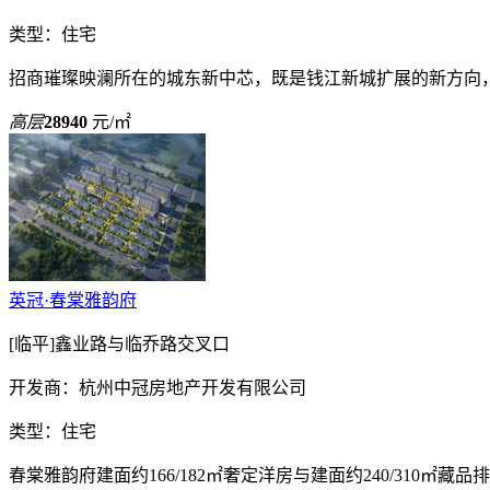
类型：住宅
招商璀璨映澜所在的城东新中芯，既是钱江新城扩展的新方向
高层
28940
元/㎡
英冠·春棠雅韵府
[临平]鑫业路与临乔路交叉口
开发商：杭州中冠房地产开发有限公司
类型：住宅
春棠雅韵府建面约166/182㎡奢定洋房与建面约240/310