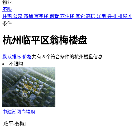
物业：
不限
住宅
公寓
商铺
写字楼
别墅
商住楼
其它
高层
洋房
叠排
排屋
条件：
杭州临平区翁梅楼盘
默认排序
价格
共有
5
个符合条件的杭州楼盘信息
不限购
中建潮阅尚境府
[临平-翁梅]