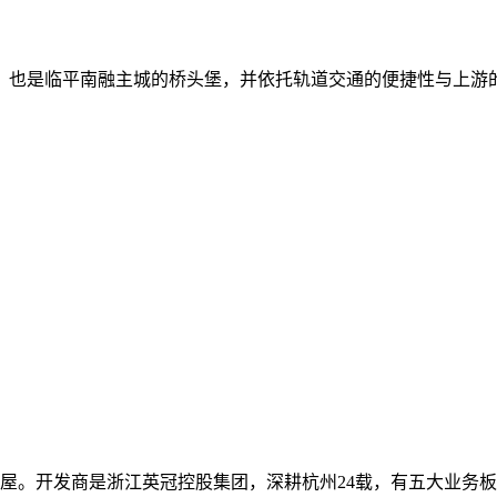
，也是临平南融主城的桥头堡，并依托轨道交通的便捷性与上游
㎡藏品排屋。开发商是浙江英冠控股集团，深耕杭州24载，有五大业务