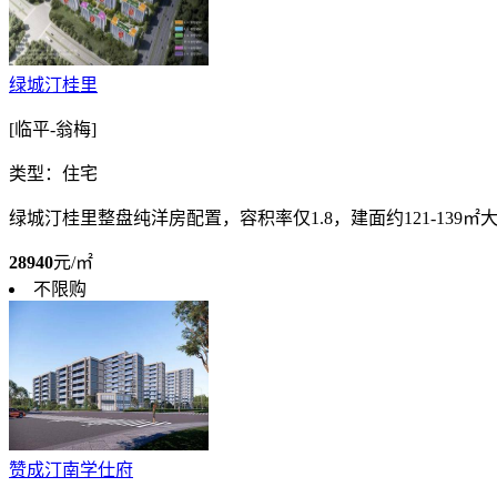
绿城汀桂里
[临平-翁梅]
类型：住宅
绿城汀桂里整盘纯洋房配置，容积率仅1.8，建面约121-13
28940
元/㎡
不限购
赞成汀南学仕府