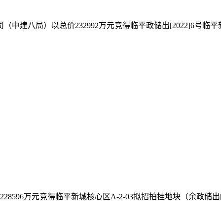
（中建八局）以总价232992万元竞得临平政储出[2022]6号临
8596万元竞得临平新城核心区A-2-03拟招拍挂地块（余政储出[20