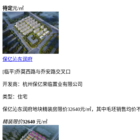
待定
元/㎡
保亿沁东润府
[临平]乔莫西路与乔安路交叉口
开发商：杭州保亿荣临置业有限公司
类型：住宅
保亿沁东润府地块精装房限价32640元/㎡，其中毛坯销售均价不高
精装限价
32640
元/㎡