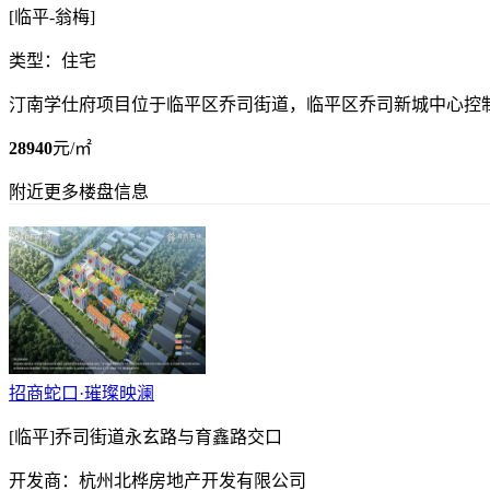
[临平-翁梅]
类型：住宅
汀南学仕府项目位于临平区乔司街道，临平区乔司新城中心控
28940
元/㎡
附近更多楼盘信息
招商蛇口·璀璨映澜
[临平]乔司街道永玄路与育鑫路交口
开发商：杭州北桦房地产开发有限公司