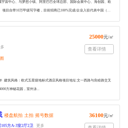
城宇宙中心、与梦想小镇、阿里巴巴全球总部、国际会展中心、海创园、欧
项目自带10万甲级写字楼，目前招商已100%完成/企业入驻代表中国（杭
25000
元/㎡
更多
查看详情
图
0年 建筑风格：欧式五星级地标式酒店风格项目地址:文一西路与良睦路交叉
套4000方神秘花园，室外泳...
城
36100
楼盘航拍
土拍
摇号数据
元/㎡
105方A-3室2厅2卫
更多
查看详情