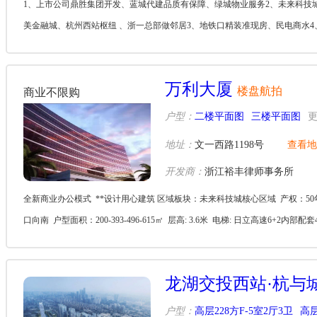
1、上市公司鼎胜集团开发、蓝城代建品质有保障、绿城物业服务2、未来科技
美金融城、杭州西站枢纽 、浙一总部做邻居3、地铁口精装准现房、民电商水4、
州...
万利大厦
楼盘航拍
商业不限购
户型：
二楼平面图
三楼平面图
地址：
文一西路1198号
查看地
开发商：
浙江裕丰律师事务所
全新商业办公模式 **设计用心建筑 区域板块：未来科技城核心区域 产权：5
口向南 户型面积：200-393-496-615㎡ 层高: 3.6米 电梯: 日立高速6+2内部配
龙湖交投西站·杭与
户型：
高层228方F-5室2厅3卫
高层