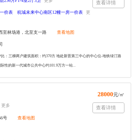
层236方F1-4室2厅3卫
更多
查看详情
房一价表
杭珹未来中心南区12幢一房一价表
更
西至林场港，北至支一路
查看地图
司
户比：三梯两户建筑面积：约370方 地处新晋第三中心的中心位-地铁绿汀路
性的新一代城市公共中心约101.9万方一站...
28000
元/㎡
更多
查看详情
6号
查看地图