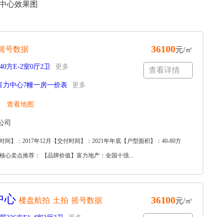
中心效果图
36100
摇号数据
元/㎡
40方E-2室0厅2卫
更多
查看详情
富力中心7幢一房一价表
更多
查看地图
公司
】：2017年12月【交付时间】：2021年年底【户型面积】：40-80方
核心卖点推荐： 【品牌价值】富力地产：全国十强...
中心
36100
楼盘航拍
土拍
摇号数据
元/㎡