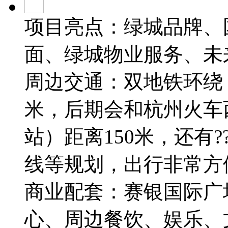
项目亮点：绿城品牌、
面、绿城物业服务、未
周边交通：双地铁环绕，
米，后期会和杭州火车
站）距离150米，还有?
线等规划，出行非常方
商业配套：赛银国际广
心、周边餐饮、娱乐、