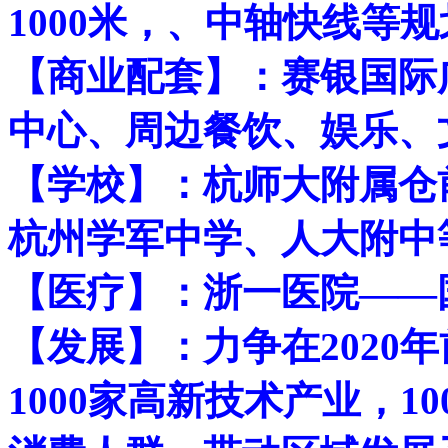
1000米，、中轴快线等
【商业配套】：赛银国际
中心、周边餐饮、娱乐、
【学校】：杭师大附属仓
杭州学军中学、人大附中
【医疗】：浙一医院——
【发展】：力争在2020
1000家高新技术产业，1