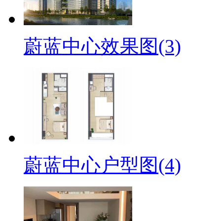
蔚蓝中心效果图(3)
蔚蓝中心户型图(4)