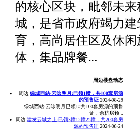
的核心区块，毗邻未来
城，是省市政府竭力建
育，高尚居住区及休闲
体，集品牌餐...
周边楼盘动态
周边
绿城西站·云咏明月:已领1幢，共100套房源
的预售证
2024-08-28
绿城西站·云咏明月已领1#共100套房源的预售
证，余杭房预...
周边
建发云城之上:已领3幢12幢25幢，共200套房
源的预售证
2024-08-24