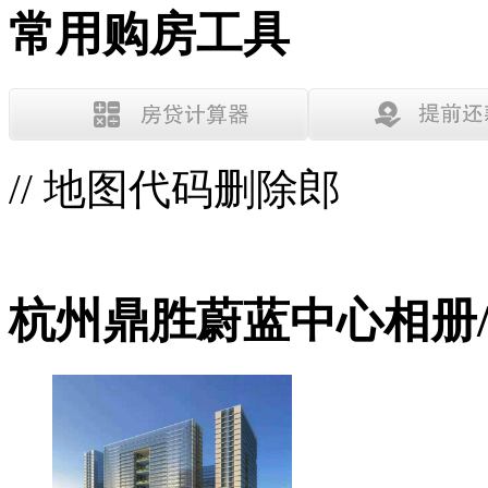
常用购房工具
// 地图代码删除郎
杭州鼎胜蔚蓝中心相册