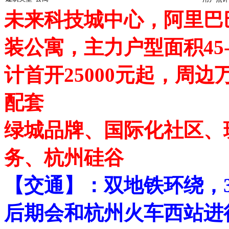
未来科技城中心，阿里巴
装公寓，主力户型面积45-5
计首开25000元起，周
配套
绿城品牌、国际化社区、
务、杭州硅谷
【交通】：双地铁环绕，3
后期会和杭州火车西站进