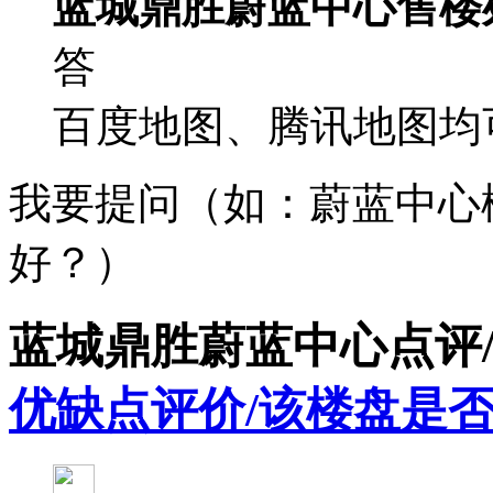
蓝城鼎胜蔚蓝中心售楼
答
百度地图、腾讯地图均
我要提问（如：蔚蓝中心
好？）
蓝城鼎胜蔚蓝中心点评
优缺点评价/该楼盘是否