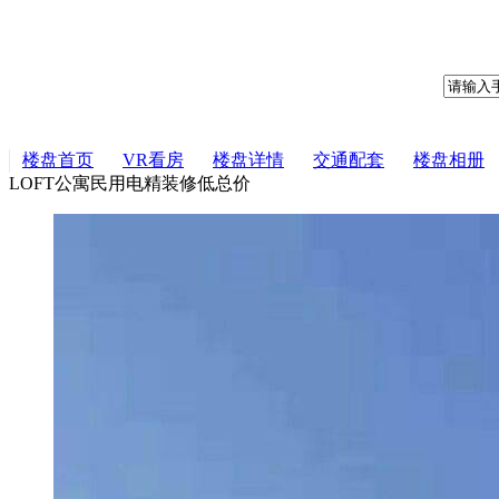
楼盘首页
VR看房
楼盘详情
交通配套
楼盘相册
LOFT
公寓
民用电
精装修
低总价