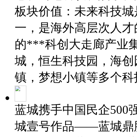
板块价值：未来科技城
一，是海外高层次人才
的***科创大走廊产
城，恒生科技园，海创
镇，梦想小镇等多个科
蓝城携手中国民企50
城壹号作品——蓝城鼎