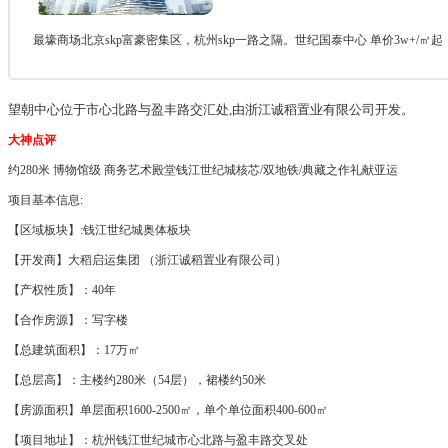
最壕商场北京skp富豪密集区，杭州skp一路之隔。世纪国泰中心 单价3w+/㎡起
望朝中心位于市心北路与盈丰路交汇处,由浙江诚稻置业有限公司开发。
大神点评
约280米 博物馆级 商务艺术殿堂钱江世纪城核芯/双地铁/典藏之作礼献亚运
项目基本信息:
【区域板块】:钱江世纪城奥体板块
【开发商】大稻启运集团 （浙江诚稻置业有限公司）
【产权性质】：40年
【合作房源】：写字楼
【总建筑面积】：17万㎡
【总层高】：主楼约280米（54层），裙楼约50米
【房源面积】单层面积1600-2500㎡，单个单位面积400-600㎡
【项目地址】：杭州钱江世纪城市心北路与盈丰路交叉处