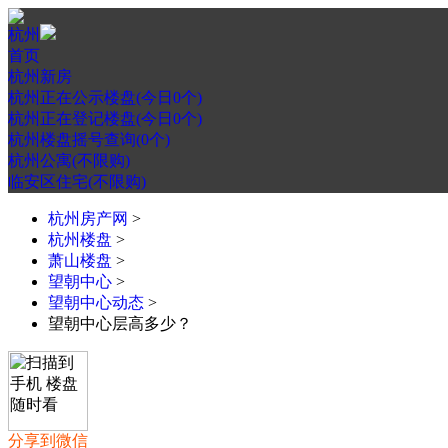
杭州
首页
杭州新房
杭州正在公示楼盘(今日0个)
杭州正在登记楼盘(今日0个)
杭州楼盘摇号查询(0个)
杭州公寓(不限购)
临安区住宅(不限购)
杭州房产网
>
杭州楼盘
>
萧山楼盘
>
望朝中心
>
望朝中心动态
>
望朝中心层高多少？
分享到微信