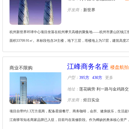
开发商：
新世界
杭州新世界环球中心项目坐落在杭州摩天高楼的聚集地——杭州市萧山区钱江世纪城。项
面积33709.91㎡。本标段包含2#主楼，地下三层，塔楼地上为57层，建筑高度25
江峰商务名座
楼盘航拍
商业不限购
户型：
395方
430方
更多
地址：
莲花碗旁 利一路与金鸡路
开发商：
炬日实业
项目自带约1.3万方底商，配备星级餐厅、商务咖啡，会所、健身娱乐，生活
江南驿等知名商家品牌已入驻，目前均在装修阶段。作为稀缺的奥体核心资产
同时也...