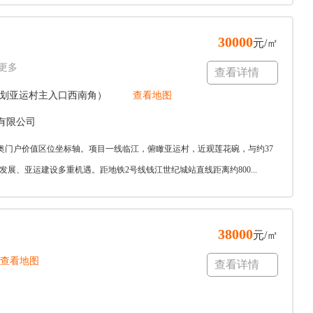
30000
元/㎡
更多
查看详情
规划亚运村主入口西南角）
查看地图
有限公司
奥门户价值区位坐标轴。项目一线临江，俯瞰亚运村，近观莲花碗，与约37
、亚运建设多重机遇。距地铁2号线钱江世纪城站直线距离约800...
38000
元/㎡
查看地图
查看详情