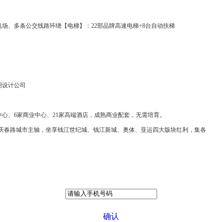
山机场、多条公交线路环绕【电梯】：22部品牌高速电梯+8台自动扶梯
明设计公司
中心、6家商业中心、21家高端酒店，成熟商业配套，无需培育。
庆春路城市主轴，坐享钱江世纪城、钱江新城、奥体、亚运四大版块红利，集各
确认