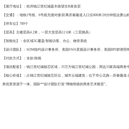
【展厅地址】：杭州钱江世纪城盈丰路望京B座首层
【交通】：地铁2号线、6号线无缝对接/距离庆春隧道入口仅800米/20分钟抵达萧
【停车位】789个
【层高】主楼层高4.2米，一层大堂层高12.6米（三层挑高）
【智能化】：全区域5G覆盖/智能访客、办公、物管系统
【设计团队】：SOM纽约设计事务所、美国SWA景观设计事务所、美国BPI碧谱照
【付款方式】：全款/按揭
【项目配套】：钱江世纪城核芯区域，35万方钱江世纪城公园，周边33家高端商务
【核心价值】：占钱江世纪城核芯区位，城市云端建筑；位于市心北路—庆春隧道-
类优质资源于一体。国际**设计团队打造“博物馆级的商务艺术殿堂”。