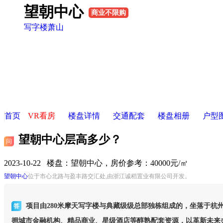
望朝中心
商业不限购
写字楼
萧山
首页
VR看房
楼盘详情
交通配套
楼盘相册
户型
望朝中心层高多少？
问
2023-10-22 楼盘：
望朝中心，房价参考：40000元/㎡
望朝中心
位于市心北路与盈丰路交汇处,由浙江诚稻置业有限公司开发。
项目由280米摩天写字楼与典藏级级总部独栋组成的，坐落于杭
答
拥城市金融机构、精品商业、星级酒店等醇熟配套资源，以革新未来