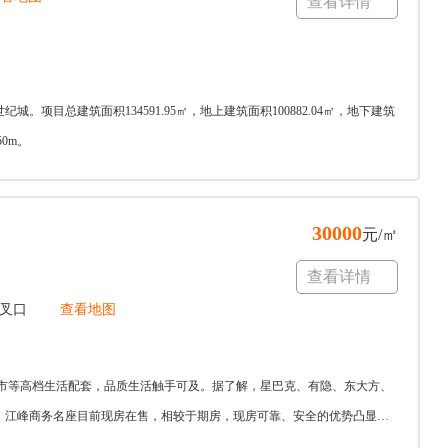
查看详情
目总建筑面积134591.95㎡，地上建筑面积100882.04㎡，地下建筑
0m。
30000
元/㎡
查看详情
交叉口
查看地图
超市等高档生活配套，品质生活触手可及。据了解，星巴克、有隐、东大方、
，江峰商务名座目前现房在售，相较于期房，现房可靠、安全的优势凸显，