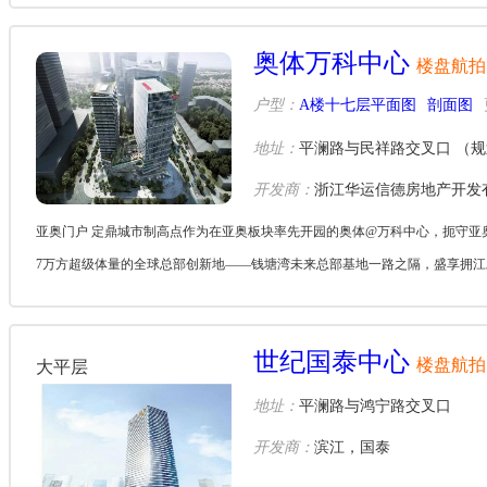
奥体万科中心
楼盘航拍
户型：
A楼十七层平面图
剖面图
地址：
平澜路与民祥路交叉口 （
开发商：
浙江华运信德房地产开发
亚奥门户 定鼎城市制高点作为在亚奥板块率先开园的奥体@万科中心，扼守亚
7万方超级体量的全球总部创新地——钱塘湾未来总部基地一路之隔，盛享拥江发展
世纪国泰中心
楼盘航拍
大平层
地址：
平澜路与鸿宁路交叉口
开发商：
滨江，国泰