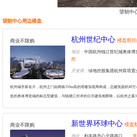
望朝中
望朝中心周边楼盘
杭州世纪中心
楼盘航拍
商业不限购
地址：
中国杭州钱江世纪城奥体博
图
开发商：
绿地控股集团杭州双塔置
杭州城市新名片，杭州之门由两栋310m高的塔楼加底商构成，总建筑面积49
造的奥体博览城的标志型建筑，与钱塘江对岸的日月建筑相辉映，以杭州之最3
宋都项...
新世界环球中心
楼盘
商业不限购
地址：
利丰路市心北路路口
查