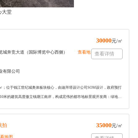
心大堂
30000
元/㎡
览城奔竞大道（国际博览中心西侧）
查看地
查看详情
业有限公司
万㎡；位于钱江世纪城奥体板块核心，由迪拜塔设计公司SOM设计，政府预打
10米的建筑高度傲立钱塘江南岸，构成宏伟的都市地标景观开发商：绿地与
35000
航拍
元/㎡
看地图