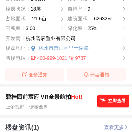
楼层状况：
18层
自持率：
9
占地面积：
21.6亩
建筑面积：
62632㎡
容积率：
3.00
绿化率：
25%
开发商：
杭州碧辰置业有限公司
楼盘地址：
杭州市萧山区里士湖路
售楼电话：
400-999-1021 转 9737
变价通知
开盘通知
碧桂园前宸府 VR全景航拍
Hot!
立即查看
上帝视野，俯瞰全盘
楼盘资讯(1)
查看更多