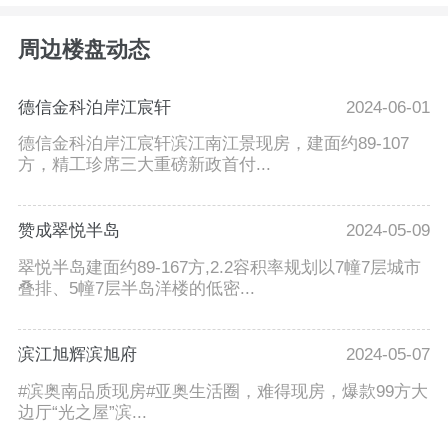
周边楼盘动态
德信金科泊岸江宸轩
2024-06-01
德信金科泊岸江宸轩滨江南江景现房，建面约89-107
方，精工珍席三大重磅新政首付...
赞成翠悦半岛
2024-05-09
翠悦半岛建面约89-167方,2.2容积率规划以7幢7层城市
叠排、5幢7层半岛洋楼的低密...
滨江旭辉滨旭府
2024-05-07
#滨奥南品质现房#亚奥生活圈，难得现房，爆款99方大
边厅“光之屋”滨...