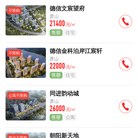
德信文宸望府
不限购
萧山
21400
元/㎡
售罄
住宅
德信金科泊岸江宸轩
不限购
萧山
22000
元/㎡
售罄
住宅
同进韵动城
公寓不限购
萧山
26000
元/㎡
售罄
公寓
朝阳新天地
商业不限购