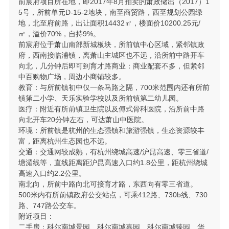
前宸府项目所在地，即2017年8月拍卖的萧政储出（2017）1
5号，所前单元D-15-2地块，南至商贸路，西至规划公园绿
地，北至府前路，出让面积14432㎡，楼面价10200.25元/
㎡，溢价70%，自持9%。
前宸府位于萧山南部新城板块，所前镇中心区域，紧邻镇政
府，西南接临浦镇，离萧山主城区也不远，沿所前中路开车
向北，几分钟后即可到育才路商业：商业配套不多，但紧邻
中百购物广场，周边小商铺较多。
教育：与所前镇初中仅一条马路之隔，700米范围内还有所前
镇第二小学、天乐实验学校以及所前镇第二幼儿园。
医疗：附近有所前镇卫生院以及傅式骨科医院，沿所前中路
向北开车20分钟左右，可达萧山中医院。
环境：所前镇是杭州的生态强镇和旅游强镇，生态资源较丰
富，距离杭州生态园也不远。
交通：交通网较成熟，有杭州绕城高速/沪昆高速、零三省道/
塘湄线等，直线距离距沪昆高速入口约1.8公里，距杭州绕城
高速入口约2.2公里。
南北向，所前中路向北可接育才路，东西向有零三省道。
500米内有所前镇政府公交站点，可乘412路、730b线、730
路、747路公交车。
附近项目：
二手房：科尔南城景园、科尔南城嘉园、科尔南城臻园、华