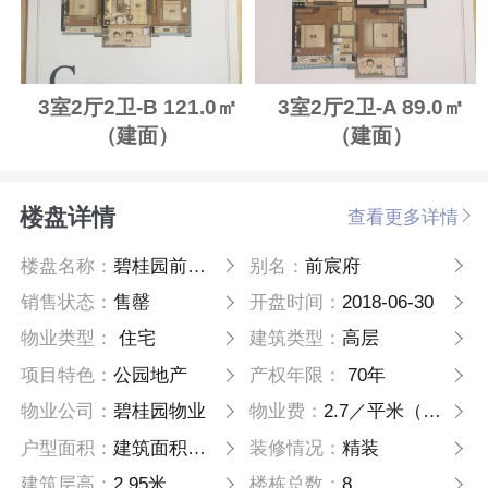
3室2厅2卫-B 121.0㎡
3室2厅2卫-A 89.0㎡
（建面）
（建面）
楼盘详情
查看更多详情
楼盘名称：
碧桂园前宸府
别名：
前宸府
销售状态：
售罄
开盘时间：
2018-06-30
物业类型：
住宅
建筑类型：
高层
项目特色：
公园地产
产权年限：
70年
物业公司：
碧桂园物业
物业费：
2.7／平米（不含能耗）
户型面积：
建筑面积约89—121—139
装修情况：
精装
建筑层高：
2.95米
楼栋总数：
8