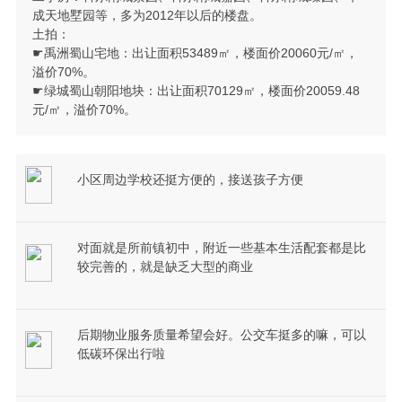
成天地墅园等，多为2012年以后的楼盘。
土拍：
☛禹洲蜀山宅地：出让面积53489㎡，楼面价20060元/㎡，
溢价70%。
☛绿城蜀山朝阳地块：出让面积70129㎡，楼面价20059.48
元/㎡，溢价70%。
小区周边学校还挺方便的，接送孩子方便
对面就是所前镇初中，附近一些基本生活配套都是比
较完善的，就是缺乏大型的商业
后期物业服务质量希望会好。公交车挺多的嘛，可以
低碳环保出行啦