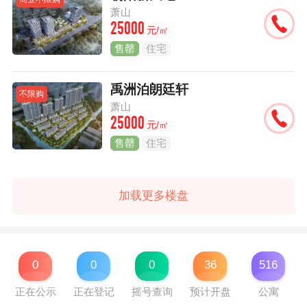
萧山
25000
元/㎡
售罄
住宅
禹洲泊朗廷轩
不限购
萧山
25000
元/㎡
售罄
住宅
加载更多楼盘
0
0
0
36
516
正在公示
正在登记
摇号查询
预计开盘
公寓