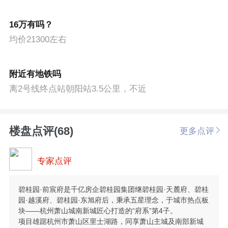
16万有吗？
均价21300左右
附近有地铁吗
离2号线终点站朝阳站3.5公里，不近
楼盘点评(68)
更多点评
专家点评
碧桂园·前宸府是千亿房企碧桂园集团继碧桂园·天麓府、碧桂
园·越溪府、碧桂园·东旭府后，秉承五星理念，于城市热点板
块——杭州萧山城南新城匠心打造的“府系”第4子。
项目雄踞杭州市萧山区里士湖路，同享萧山主城及南部新城