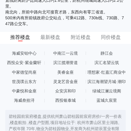
直线距离距沪昆高速入口约1.8公里，距杭州绕城高速入口约2.2公
里。
南北向，所前中路向北可接育才路，东西向有零三省道。
500米内有所前镇政府公交站点，可乘412路、730b线、730路、7
47路公交车。
推荐楼盘
最新楼盘
附近楼盘
同价楼盘
海威安铂中心
中南江一云境
静江会
西投众安·紫金蘭轩
滨江揽潮誉道
滨汇名望云筑
中家德玺尚座
美睿金座
理想家·红嘉汇商业中
心
世茂璞云东方
灵龙艺音金座
滨江海潮望月城·潮印
中豪悦和金座
众安滨和印
绿城江澜云境阁
海威叁拾浔
西投银泰城
蓝城久宸里
碧桂园前宸府楼盘,提供杭州萧山碧桂园前宸府房价/一房一价表
,楼盘航拍 ,楼盘户型图,项目地址位于: 杭州市萧山区里士湖路,
产权年限 70年,物业为碧桂园物业,开发商为杭州碧辰置业有限