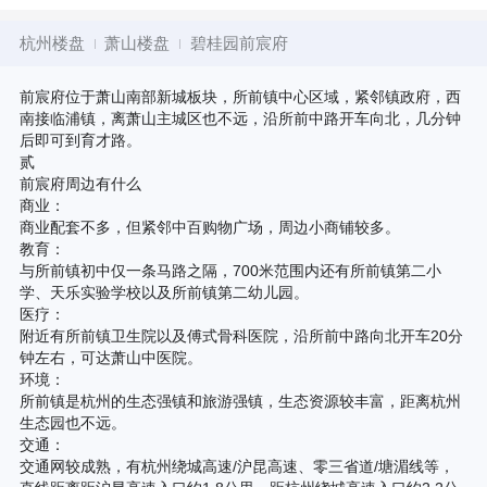
杭州楼盘
萧山楼盘
碧桂园前宸府
前宸府位于萧山南部新城板块，所前镇中心区域，紧邻镇政府，西
南接临浦镇，离萧山主城区也不远，沿所前中路开车向北，几分钟
后即可到育才路。
贰
前宸府周边有什么
商业：
商业配套不多，但紧邻中百购物广场，周边小商铺较多。
教育：
与所前镇初中仅一条马路之隔，700米范围内还有所前镇第二小
学、天乐实验学校以及所前镇第二幼儿园。
医疗：
附近有所前镇卫生院以及傅式骨科医院，沿所前中路向北开车20分
钟左右，可达萧山中医院。
环境：
所前镇是杭州的生态强镇和旅游强镇，生态资源较丰富，距离杭州
生态园也不远。
交通：
交通网较成熟，有杭州绕城高速/沪昆高速、零三省道/塘湄线等，