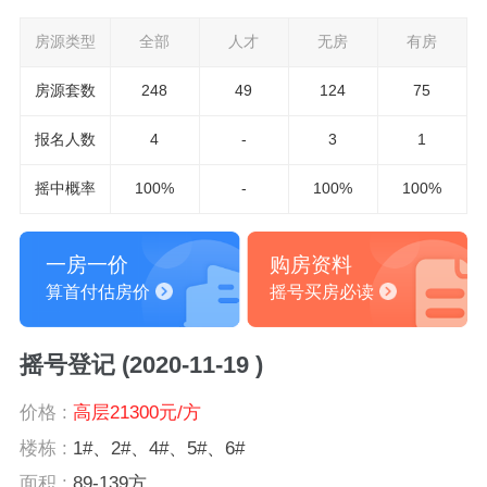
房源类型
全部
人才
无房
有房
房源套数
248
49
124
75
报名
人数
4
-
3
1
摇中概率
100%
-
100%
100%
一房一价
购房资料
算首付估房价
摇号买房必读
摇号登记 (2020-11-19 )
价格 :
高层21300元/方
楼栋 :
1#、2#、4#、5#、6#
面积 :
89-139方