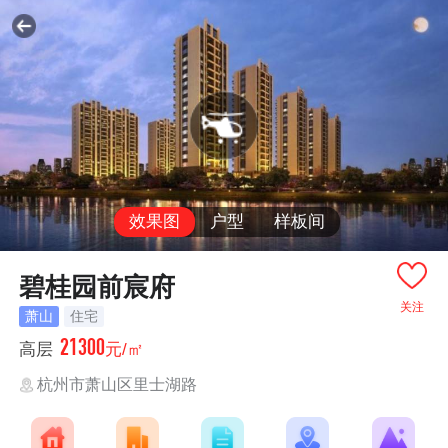
效果图
户型
样板间
碧桂园前宸府
关注
萧山
住宅
21300
高层
元/㎡
杭州市萧山区里士湖路