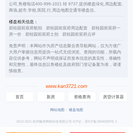
公司,售楼电话400-999-1021 转 9737,提供楼盘绿化,周边配套,
商场,超市,学校,医院,行,周边地图交通等楼盘信。
楼盘相关信息：
碧桂园前宸府航拍
碧桂园前宸府周边配套
碧桂园前宸府一
房一价
碧桂园前宸府土拍
碧桂园前宸府点评
免责声明：本网站作为房产信息聚合类导航网站，仅为方便广
大用户掌握信息而提供一站式无偿浏览、查阅的功能，所载内
容仅供参考，网站不声明或保证所发布信息的真实性，准确性
和完整性，最终信息以售楼处及政府部门登记备案为准，请谨
慎核查。
www.kan3721.com
首页
新房
资格查询
房贷计算器
网站地图
楼盘地图
2013-2021 杭州畅房网络科技有限公司 ICP证：浙ICP备16040283号-1