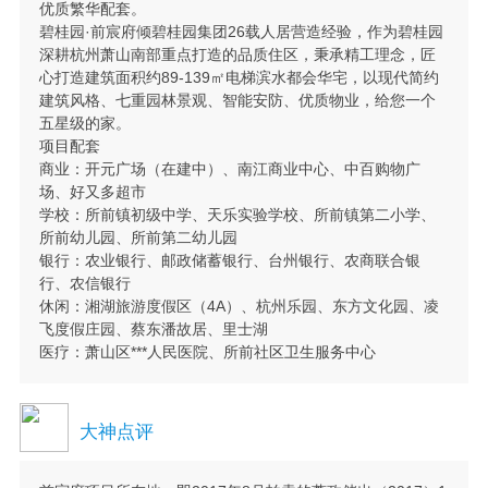
优质繁华配套。
碧桂园·前宸府倾碧桂园集团26载人居营造经验，作为碧桂园
深耕杭州萧山南部重点打造的品质住区，秉承精工理念，匠
心打造建筑面积约89-139㎡电梯滨水都会华宅，以现代简约
建筑风格、七重园林景观、智能安防、优质物业，给您一个
五星级的家。
项目配套
商业：开元广场（在建中）、南江商业中心、中百购物广
场、好又多超市
学校：所前镇初级中学、天乐实验学校、所前镇第二小学、
所前幼儿园、所前第二幼儿园
银行：农业银行、邮政储蓄银行、台州银行、农商联合银
行、农信银行
休闲：湘湖旅游度假区（4A）、杭州乐园、东方文化园、凌
飞度假庄园、蔡东潘故居、里士湖
医疗：萧山区***人民医院、所前社区卫生服务中心
大神点评