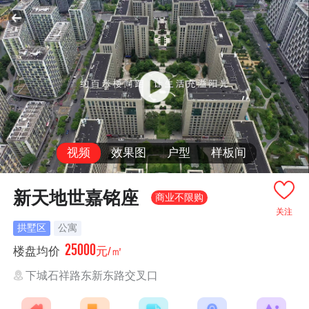
视频
效果图
户型
样板间
新天地世嘉铭座
商业不限购
关注
拱墅区
公寓
25000
楼盘均价
元/㎡
下城石祥路东新东路交叉口