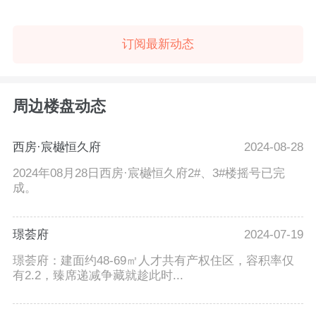
订阅最新动态
周边楼盘动态
西房·宸樾恒久府
2024-08-28
2024年08月28日西房·宸樾恒久府2#、3#楼摇号已完
成。
璟荟府
2024-07-19
璟荟府：建面约48-69㎡人才共有产权住区，容积率仅
有2.2，臻席递减争藏就趁此时...