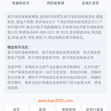
海威叁拾浔
西投银泰城
蓝城久宸里
新天地世嘉铭座楼盘,提供杭州拱墅区新天地世嘉铭座房价,楼盘
航拍 ,楼盘户型图,项目地址位于:下城石祥路东新东路交叉口,产
权年限40年,物业为新天地园服物业,开发商为杭州新天地集团有
限公司,售楼电话400-999-1021 转 9325,提供楼盘绿化,周边配
套,商场,超市,学校,医院,行,周边地图交通等楼盘信。
楼盘相关信息：
新天地世嘉铭座航拍
新天地世嘉铭座周边配套
新天地世嘉
铭座户型图
新天地世嘉铭座详情
新天地世嘉铭座点评
免责声明：本网站作为房产信息聚合类导航网站，仅为方便广
大用户掌握信息而提供一站式无偿浏览、查阅的功能，所载内
容仅供参考，网站不声明或保证所发布信息的真实性，准确性
和完整性，最终信息以售楼处及政府部门登记备案为准，请谨
慎核查。
www.kan3721.com
首页
新房
资格查询
房贷计算器