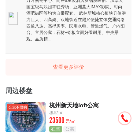
万方购物中心、两座5星级酒店及品质民宿、加拿大
国宝级马戏团常驻秀场、亚洲蕞大IMAX影院、时尚
酒吧街区等均为自带配套。 武林新城核心板块升值潜
力巨大、四高架、双地铁近在咫尺便捷立体交通网络
四通八达、高得房率、民用水电、管道燃气、户内阳
台、宜居公寓；石材+铝板立面好看耐用、中央景
观、品质精...
查看更多评价
周边楼盘
杭州新天地loft公寓
公寓不限购
拱墅区
23500
元/㎡
在售
公寓