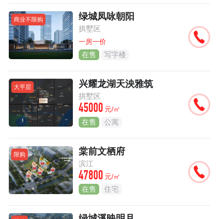
绿城凤咏朝阳
商业不限购
拱墅区
一房一价
在售
写字楼
兴耀龙湖天泱雅筑
大平层
拱墅区
45000
元/㎡
在售
公寓
棠前文栖府
限购
滨江
47800
元/㎡
在售
住宅
绿城溪映明月