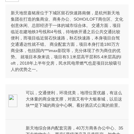
新天地世嘉铭座位于下城区留石快速路南侧，是杭州新天地
集团在打造的集商业、商务办公、SOHO/LOFT商住区、文化
创意休闲、总部经济于一体的城市综合体。 交通方面，项目
临近在建地铁3号线和4号线，待地铁开通之后公共交通比较
便利，而项目临近留石快速路，秋石快速路，本身项目自驾
交通通达性就不错。 商业配套方面，项目本身打造180万方
商业体，包括国内***imax影院等，充分体现了作为商住的优
势。 就项目本身来说，项目有3.1米层高平层和5.4米层高的l
oft，2018年上半年交房，民水民电带燃气也是项目比较吸引
人的优势之一。
可以，交通便利，环境优美，地理位置优越，有这么
大体量的商业做支撑，对面又有中大银泰城，以后这
块***是下城的商业中心啊。看好酒店式公寓的前景。
新天地综合体内配套完善，40万方商务办公中心、35