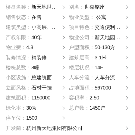
楼盘名称：
新天地世嘉铭座
别名：
世嘉铭座
销售状态：
在售
物业类型：
公寓
建筑类型：
小高层、高层、塔楼
项目特色：
交通便利、是投资的不二选择
产权年限：
40年
物业公司：
新天地园服物业
物业费：
4.8
户型面积：
50-130方
装修情况：
精装修
建筑层高：
3.1米
楼栋总数：
8幢
楼层状况：
14F
小区设施：
总建筑面积180万方，购物中心、企业总 部、写字楼、跨贸小镇等配套
人车分流：
人车分流
立面风格：
石材干挂
占地面积：
567000
建筑面积：
1150000
容积率：
2.50
绿化率：
30%
总户数：
1450户
停车位：
1500
开发商：
杭州新天地集团有限公司