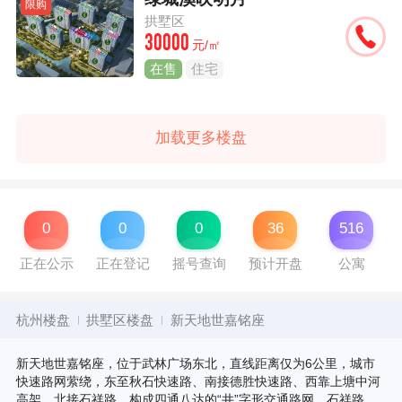
限购
拱墅区
30000
元/㎡
在售
住宅
加载更多楼盘
0
0
0
36
516
正在公示
正在登记
摇号查询
预计开盘
公寓
杭州楼盘
拱墅区楼盘
新天地世嘉铭座
新天地世嘉铭座，位于武林广场东北，直线距离仅为6公里，城市
快速路网萦绕，东至秋石快速路、南接德胜快速路、西靠上塘中河
高架、北接石祥路，构成四通八达的“井”字形交通路网。石祥路 、