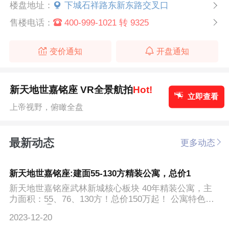
楼盘地址：
下城石祥路东新东路交叉口
售楼电话：
400-999-1021 转 9325
变价通知
开盘通知
新天地世嘉铭座 VR全景航拍
Hot!
立即查看
上帝视野，俯瞰全盘
最新动态
更多动态
新天地世嘉铭座:建面55-130方精装公寓，总价1
新天地世嘉铭座武林新城核心板块 40年精装公寓，主
力面积：55、76、130方！总价150万起！ 公寓特色：7
0方通ran⑦...
2023-12-20