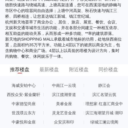
德胜快速路与绕城高速、上塘高架连通，您可在西溪湿地的静幽与
市区中心的喧嚣间自由选择；上塘中河高架、秋石快速与钱江三
桥、四桥相连，让您直达钱江新城、钱江世纪城。
杭州新天地荟萃了商业办公 、居住 、旅店、展览、餐饮、会议、
文娱和交通等城市生活的功能，并在各部分间建立一种相互依存、
相互助益的能动关系，从而形成一种多功能、**率的建筑群落。
新天地的SHOPPING MALL承载着城市地标的功用，处地块西南位
置，总面积约35万平方米。功能上4层以下的裙房以商业为主，包
含购物中心和商业广场。4层以上以高耸的塔楼为设计方向，集时
尚购物、餐饮、休闲娱乐于一体。
推荐楼盘
最新楼盘
附近楼盘
同价楼盘
海威安铂中心
中南江一云境
静江会
西投众安·紫金蘭轩
滨江揽潮誉道
滨汇名望云筑
中家德玺尚座
美睿金座
理想家·红嘉汇商业中
心
世茂璞云东方
灵龙艺音金座
滨江海潮望月城·潮印
中豪悦和金座
众安滨和印
绿城江澜云境阁