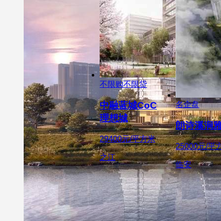
不限购不限贷
中融蓝城CoC
名企盘
理想城
朗诗溪涧
29400元/平方米
25000元/平
之江
临安