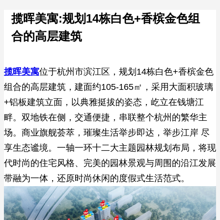
揽晖美寓:规划14栋白色+香槟金色组
合的高层建筑
揽晖美寓
位于杭州市滨江区，规划14栋白色+香槟金色
组合的高层建筑，建面约105-165㎡，采用大面积玻璃
+铝板建筑立面，以典雅挺拔的姿态，屹立在钱塘江
畔。双地铁在侧，交通便捷，串联整个杭州的繁华主
场。商业旗舰荟萃，璀璨生活举步即达，举步江岸 尽
享生态谧境。一轴一环十二大主题园林规划布局，将现
代时尚的住宅风格、完美的园林景观与周围的沿江发展
带融为一体，还原时尚休闲的度假式生活范式。