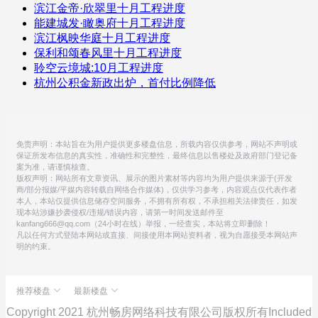
滨江金帝·欣翠里十月工程进度
能建城发·瞰奥府十月工程进度
滨江枫映华庭十月工程进度
保利和颂春风里十月工程进度
聆空云境城:10月工程进度
杭州公积金新政出炉，首付比例降低
免责声明：本站旨在为用户提供更多楼盘信息，所载内容仅供参考，网站不声明或
保证所发布信息的真实性，准确性和完整性，最终信息以售楼处及政府部门登记备
案为准，请谨慎核查。
版权声明：网站所有文章资讯、展示的图片素材等内容均为用户提供来源于(开发
商/部分报媒/平媒内容转载自网络合作媒体)，仅供学习参考，内容观点仅代表作者
本人，本站仅提供信息储存空间服务，不拥有所有权，不承担相关法律责任，如发
现本站涉嫌抄袭侵权/违规/错误内容，请第一时间发送邮件至
kanfang666@qq.com（24小时在线）举报，一经查实，本站将立即删除！
凡以任何方式登陆本网站或直接、间接使用本网站资料者，视为自愿接受本网站声
明的约束。
推荐楼盘
最新楼盘
Copyright 2021 杭州畅房网络科技有限公司版权所有
Included
中南江一云境
滨润锦翠城
众安IOC潮悦公馆
保利·天奕
云杭里
中融蓝城CoC理想城