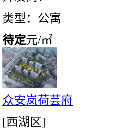
类型：公寓
待定
元/㎡
众安岚荷芸府
[西湖区]