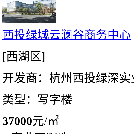
西投绿城云澜谷商务中心
[西湖区]
开发商：杭州西投绿深实
类型：写字楼
37000
元/㎡