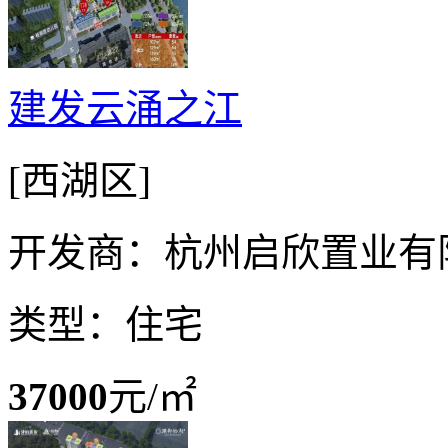
建发云涌之江
[西湖区]
开发商：杭州启欣置业有
类型：住宅
37000
元/㎡