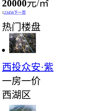
20000
元/㎡
1
2
3
4
5
6
下一页
热门楼盘
西投众安·紫
一房一价
西湖区