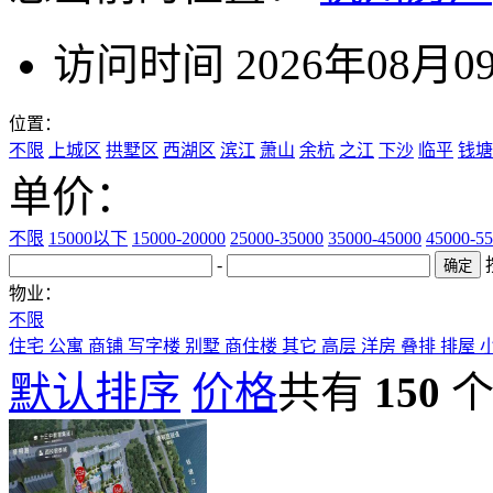
访问时间 2026年08月0
位置：
不限
上城区
拱墅区
西湖区
滨江
萧山
余杭
之江
下沙
临平
钱塘
单价：
不限
15000以下
15000-20000
25000-35000
35000-45000
45000-5
-
物业：
不限
住宅
公寓
商铺
写字楼
别墅
商住楼
其它
高层
洋房
叠排
排屋
默认排序
价格
共有
150
个