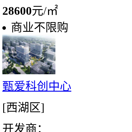
28600
元/㎡
商业不限购
甄爱科创中心
[西湖区]
开发商：