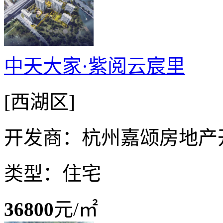
中天大家·紫阅云宸里
[西湖区]
开发商：杭州嘉颂房地产
类型：住宅
36800
元/㎡