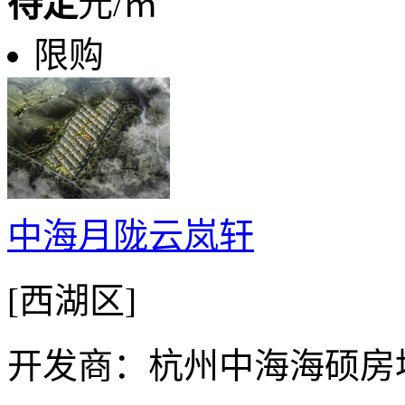
待定
元/㎡
限购
中海月陇云岚轩
[西湖区]
开发商：杭州中海海硕房