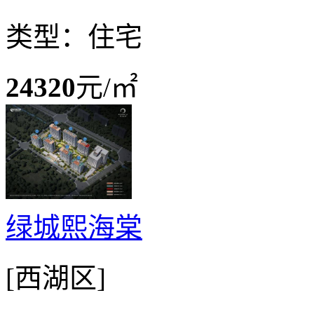
类型：住宅
24320
元/㎡
绿城熙海棠
[西湖区]