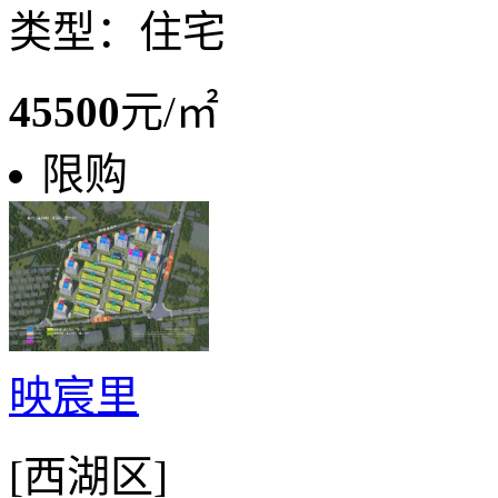
类型：住宅
45500
元/㎡
限购
映宸里
[西湖区]