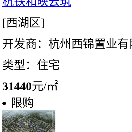
杭铁和映云筑
[西湖区]
开发商：杭州西锦置业有
类型：住宅
31440
元/㎡
限购