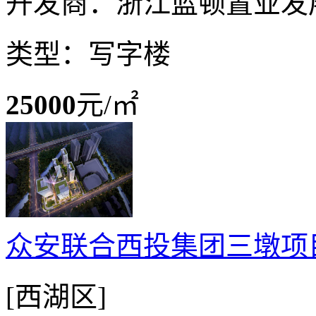
开发商：浙江蓝顿置业发
类型：写字楼
25000
元/㎡
众安联合西投集团三墩项
[西湖区]