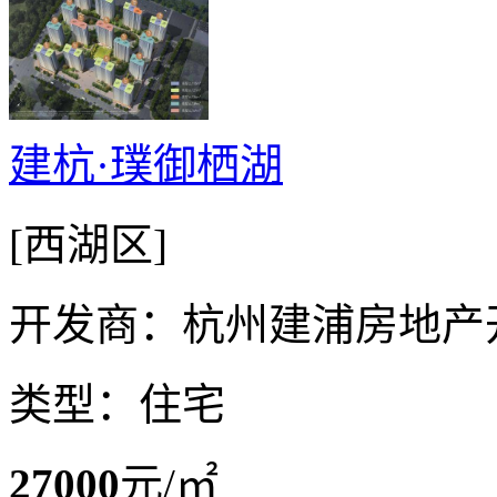
建杭·璞御栖湖
[西湖区]
开发商：杭州建浦房地产
类型：住宅
27000
元/㎡