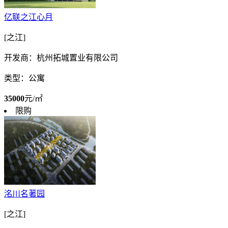
亿联之江心月
[之江]
开发商：杭州拓城置业有限公司
类型：公寓
35000
元/㎡
限购
洺川名著园
[之江]