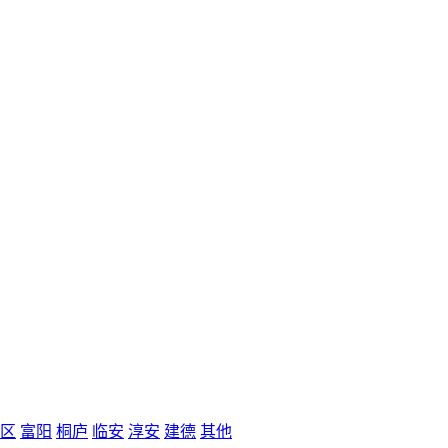
区
富阳
桐庐
临安
淳安
建德
其他