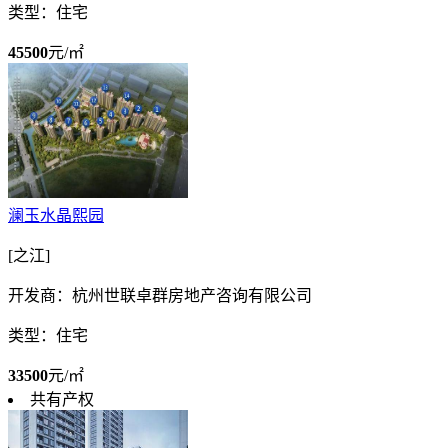
类型：住宅
45500
元/㎡
澜玉水晶熙园
[之江]
开发商：杭州世联卓群房地产咨询有限公司
类型：住宅
33500
元/㎡
共有产权