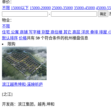
单价：
不限
15000以下
15000-20000
25000-35000
35000-45000
45000-5
-
物业：
不限
住宅
公寓
商铺
写字楼
别墅
商住楼
其它
高层
洋房
叠排
排屋
默认排序
价格
共有
59
个符合条件的杭州楼盘信息
限购
滨江越秀坤和·溪映听庐
[之江]
开发商：滨江集团，越秀,坤和