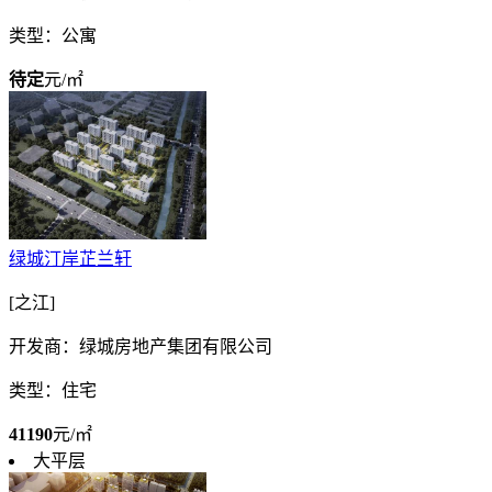
类型：公寓
待定
元/㎡
绿城汀岸芷兰轩
[之江]
开发商：绿城房地产集团有限公司
类型：住宅
41190
元/㎡
大平层