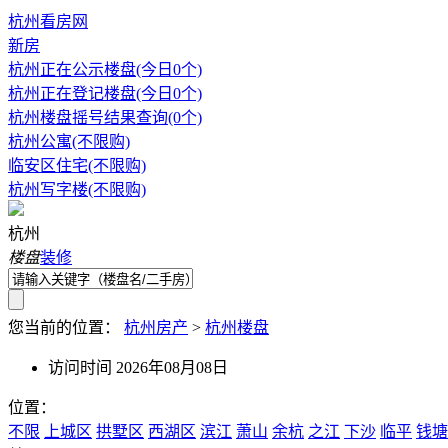
杭州看房网
新房
杭州正在公示楼盘(今日0个)
杭州正在登记楼盘(今日0个)
杭州楼盘摇号结果查询(0个)
杭州公寓(不限购)
临安区住宅(不限购)
杭州写字楼(不限购)
杭州
楼盘
装修
您当前的位置：
杭州房产
>
杭州楼盘
访问时间 2026年08月08日
位置：
不限
上城区
拱墅区
西湖区
滨江
萧山
余杭
之江
下沙
临平
钱塘