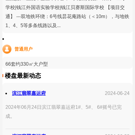
学校|钱江外国语实验学校|钱江贝赛斯国际学校 【项目交
通】 ---双地铁环绕：6号线昙花庵路站（＜10m），与地铁
1、4、5等多条线路以及...
普通用户
66套约330㎡大户型
楼盘最新动态
滨江翡翠嘉运府
2024-06-24
2024年06月24日滨江翡翠嘉运府1#、5#、 6#摇号已完
成。