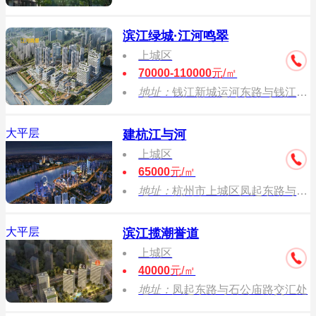
滨江绿城·江河鸣翠
上城区
70000-110000
元/㎡
地址：
钱江新城运河东路与钱江路交叉口
大平层
建杭江与河
上城区
65000
元/㎡
地址：
杭州市上城区凤起东路与运河东路交汇口
大平层
滨江揽潮誉道
上城区
40000
元/㎡
地址：
凤起东路与石公庙路交汇处