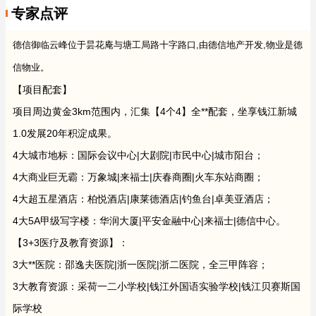
专家点评
德信御临云峰位于昙花庵与塘工局路十字路口,由德信地产开发,物业是德
信物业。
【项目配套】
项目周边黄金3km范围内，汇集【4个4】全**配套，坐享钱江新城
1.0发展20年积淀成果。
4大城市地标：国际会议中心|大剧院|市民中心|城市阳台；
4大商业巨无霸：万象城|来福士|庆春商圈|火车东站商圈；
4大超五星酒店：柏悦酒店|康莱德酒店|钓鱼台|卓美亚酒店；
4大5A甲级写字楼：华润大厦|平安金融中心|来福士|德信中心。
【3+3医疗及教育资源】：
3大**医院：邵逸夫医院|浙一医院|浙二医院，全三甲阵容；
3大教育资源：采荷一二小学校|钱江外国语实验学校|钱江贝赛斯国
际学校