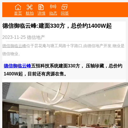
首页
航拍
详情
动态
问答
德信御临云峰:建面330方，总价约1400W起
2023-11-25
德信地产
德信御临云峰
位于昙花庵与塘工局路十字路口,由德信地产开发,物业是
德信物业。
德信御临云峰
五恒科技系统建面330方， 压轴珍藏，总价约
1400W起，目前还有房源在售。