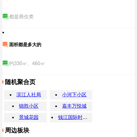
都是商住类
面积都是多大的
约330㎡、460㎡
随机聚合页
滨江人社局
小河下小区
锦胜小区
嘉丰万悦城
景城花园
钱江国际时代广场
周边板块