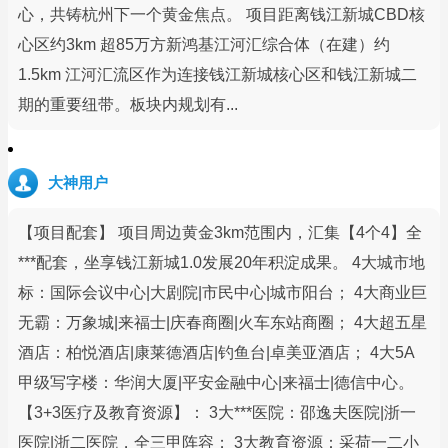
心，共铸杭州下一个黄金焦点。 项目距离钱江新城CBD核
心区约3km 超85万方新鸿基江河汇综合体（在建）约
1.5km 江河汇流区作为连接钱江新城核心区和钱江新城二
期的重要纽带。板块内规划有...
大神用户
【项目配套】 项目周边黄金3km范围内，汇集【4个4】全
***配套，坐享钱江新城1.0发展20年积淀成果。 4大城市地
标：国际会议中心|大剧院|市民中心|城市阳台； 4大商业巨
无霸：万象城|来福士|庆春商圈|火车东站商圈； 4大超五星
酒店：柏悦酒店|康莱德酒店|钓鱼台|卓美亚酒店； 4大5A
甲级写字楼：华润大厦|平安金融中心|来福士|德信中心。
【3+3医疗及教育资源】： 3大***医院：邵逸夫医院|浙一
医院|浙二医院，全三甲阵容； 3大教育资源：采荷一二小