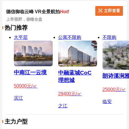
立即查看
德信御临云峰 VR全景航拍
Hot!
上帝视野，俯瞰全盘
热门推荐
大平层
公寓不限购
不限购
中南江一云境
中融蓝城CoC
朗诗溪涧
理想城
50000
元/㎡
25000
元/㎡
29400
元/㎡
滨江
临安
之江
主力户型