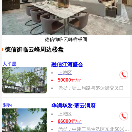
德信御临云峰样板间
德信御临云峰周边楼盘
大平层
融信江河盛会
上城区
50000
元/㎡
地址：
塘工局路与盛运街交叉口
限购
华润华发·翡云润府
上城区
66000
元/㎡
地址：
中建三局生浩区东北50米(环站东路东)