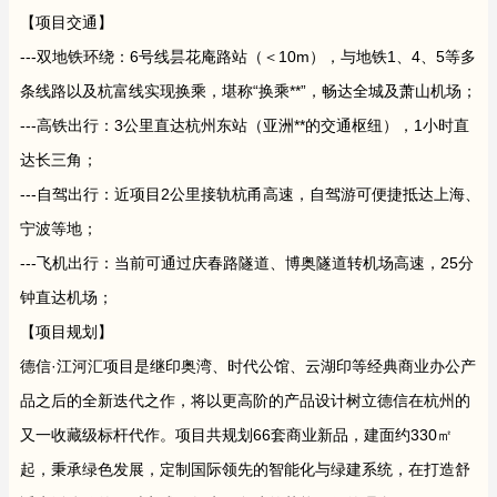
【项目交通】
---双地铁环绕：6号线昙花庵路站（＜10m），与地铁1、4、5等多
条线路以及杭富线实现换乘，堪称“换乘**”，畅达全城及萧山机场；
---高铁出行：3公里直达杭州东站（亚洲**的交通枢纽），1小时直
达长三角；
---自驾出行：近项目2公里接轨杭甬高速，自驾游可便捷抵达上海、
宁波等地；
---飞机出行：当前可通过庆春路隧道、博奥隧道转机场高速，25分
钟直达机场；
【项目规划】
德信·江河汇项目是继印奥湾、时代公馆、云湖印等经典商业办公产
品之后的全新迭代之作，将以更高阶的产品设计树立德信在杭州的
又一收藏级标杆代作。项目共规划66套商业新品，建面约330㎡
起，秉承绿色发展，定制国际领先的智能化与绿建系统，在打造舒