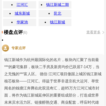
江河汇
钱江新城二期
城东新城
艮北
华家池
钱江新城
楼盘点评
查看更多
(6)
专家点评
钱江新城作为杭州最国际化的名片，板块内汇聚了当前最
***的豪宅集群，板块二手房及新房均价已跃居7-14万，当
之无愧的***富人区。 德信·江河汇项目傲踞上城区钱江新城
核芯板块——江河汇。得益于世界非遗京杭大运河、举世
闻名的钱塘江奔腾在此双流奇汇，超85万方江河汇城市封
面，将作为钱江新城延伸区的重要组成部分，打造成世界
未来滨水活力区。链接醇熟交通、商业配套，呼应时代雄