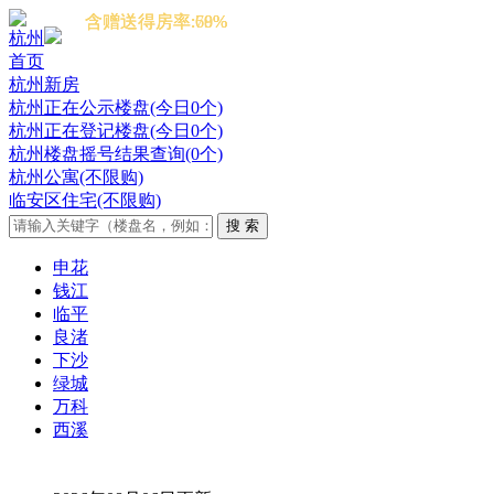
含赠送得房率:69%
含赠送得房率:68%
含赠送得房率:70%
杭州
首页
杭州新房
杭州正在公示楼盘(今日0个)
杭州正在登记楼盘(今日0个)
杭州楼盘摇号结果查询(0个)
杭州公寓(不限购)
临安区住宅(不限购)
申花
钱江
临平
良渚
下沙
绿城
万科
西溪