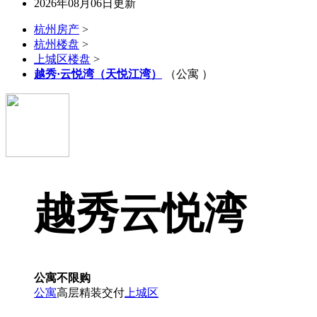
2026年08月06日更新
杭州房产
>
杭州楼盘
>
上城区楼盘
>
越秀·云悦湾（天悦江湾）
（公寓 ）
越秀云悦湾
公寓不限购
公寓
高层
精装交付
上城区