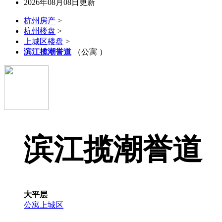
2026年08月08日更新
杭州房产
>
杭州楼盘
>
上城区楼盘
>
滨江揽潮誉道
（公寓 ）
滨江揽潮誉道
大平层
公寓
上城区