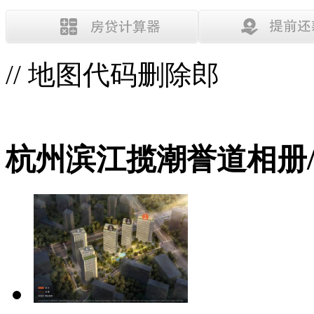
// 地图代码删除郎
杭州滨江揽潮誉道相册