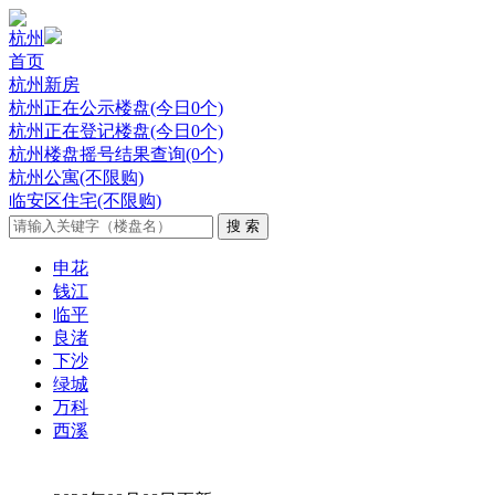
杭州
首页
杭州新房
杭州正在公示楼盘(今日0个)
杭州正在登记楼盘(今日0个)
杭州楼盘摇号结果查询(0个)
杭州公寓(不限购)
临安区住宅(不限购)
申花
钱江
临平
良渚
下沙
绿城
万科
西溪