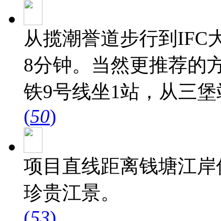
从揽潮誉道步行到IFC
8分钟。当然更推荐的方
铁9号线坐1站，从三堡
(
50
)
项目直线距离钱塘江岸
珍贵江景。
(
53
)