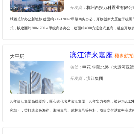
开发商：
杭州西投万科置业有限公
城西总部办公新地标 建面约300-1700㎡甲级商务办公，开物创新大厦位于杭州市西湖区申花路与古墩路交叉口，总建面约3.5万方，项目打破传统办公模
式，以建面约300-1700㎡甲级商务办公，建面约4000方退台式底商，融
滨江清来嘉座
楼盘航拍
大平层
地址：
申花·学院北路（大运河亚
开发商：
滨江集团
30年滨江集团高端凝粹，匠心迭代名片滨江集团，30年实力领先，被评为2022
究组），曾打造金色海岸、湘湖壹号、武林壹号等标杆，项目交付满意率高达9
品。...