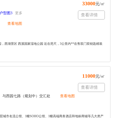
33000
元/㎡
户型图3
更多
查看详情
查看地图
，西湖景区 西溪国家湿地公园 近在咫尺，3公里内**在售双门双钥匙精装
11000
元/㎡
查看详情
）与西园七路（规划中）交汇处
查看地图
大平层城市名流公馆、1幢SOHO公馆、1幢高端商务酒店和地标商铺等几大类产