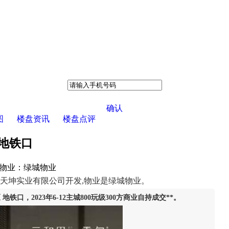
确认
图
楼盘资讯
楼盘点评
区地铁口
，物业：绿城物业
杭州天坤实业有限公司开发,物业是绿城物业。
口，2023年6-12主城800玩级300方商业自持成交**。