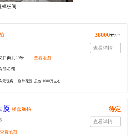
里样板间
38000
拍
元/㎡
查看详情
口向北20米
查看地图
有限公司
景现房 一楼带花园, 总价:1000万左右.
大厦
待定
楼盘航拍
多
查看详情
查看地图